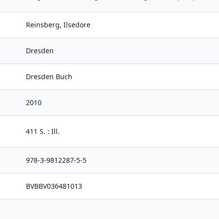
Reinsberg, Ilsedore
Dresden
Dresden Buch
2010
411 S. : Ill.
978-3-9812287-5-5
BVBBV036481013