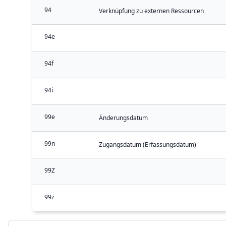
94
Verknüpfung zu externen Ressourcen
94e
94f
94i
99e
Änderungsdatum
99n
Zugangsdatum (Erfassungsdatum)
99Z
99z