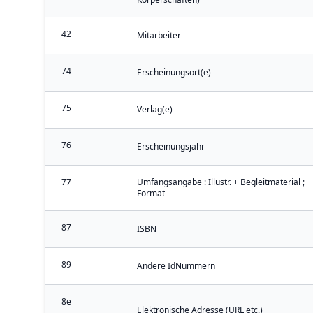
42
Mitarbeiter
74
Erscheinungsort(e)
75
Verlag(e)
76
Erscheinungsjahr
77
Umfangsangabe : Illustr. + Begleitmaterial ;
Format
87
ISBN
89
Andere IdNummern
8e
Elektronische Adresse (URL etc.)