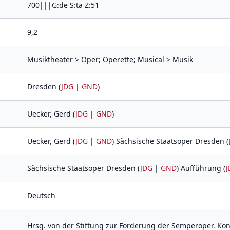
700|||G:de S:ta Z:51
9,2
Musiktheater > Oper; Operette; Musical > Musik
Dresden (
JDG
|
GND
)
Uecker, Gerd (
JDG
|
GND
)
Uecker, Gerd (
JDG
|
GND
) Sächsische Staatsoper Dresden (
Sächsische Staatsoper Dresden (
JDG
|
GND
) Aufführung (
J
Deutsch
Hrsg. von der Stiftung zur Förderung der Semperoper. Konz