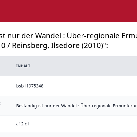
 ist nur der Wandel : Über-regionale E
 / Reinsberg, Ilsedore (2010)":
INHALT
]
bsb11975348
:
Beständig ist nur der Wandel : Über-regionale Ermunteru
a12 c1