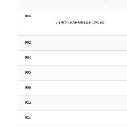
8ea
Elektronische Adresse (URL etc.)
902
904
905
906
92a
92c