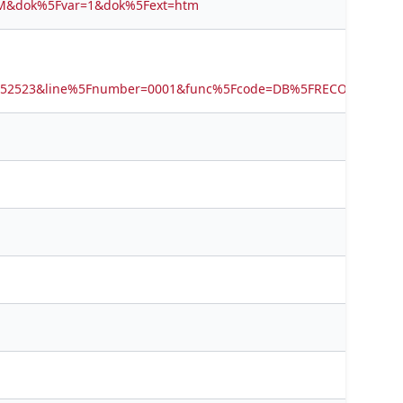
ov=M&dok%5Fvar=1&dok%5Fext=htm
0352523&line%5Fnumber=0001&func%5Fcode=DB%5FRECORDS&ser