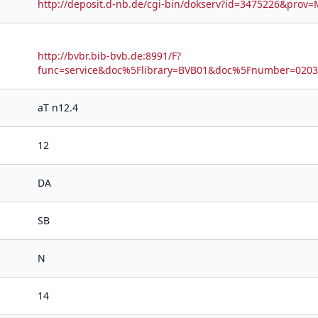
http://deposit.d-nb.de/cgi-bin/dokserv?id=3475226&pr
http://bvbr.bib-bvb.de:8991/F?
func=service&doc%5Flibrary=BVB01&doc%5Fnumber=02
aT n12.4
12
DA
SB
N
14