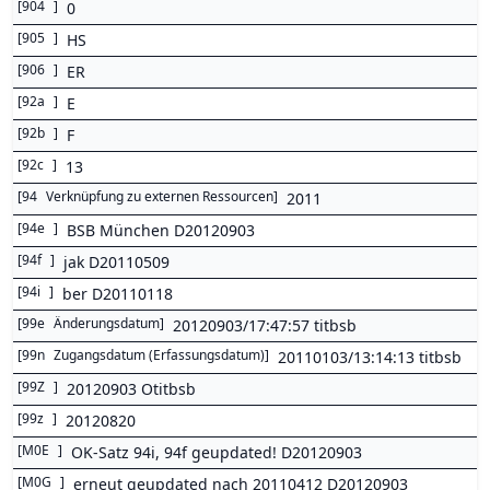
[
904
]
0
[
905
]
HS
[
906
]
ER
[
92a
]
E
[
92b
]
F
[
92c
]
13
[
94
Verknüpfung zu externen Ressourcen
]
2011
[
94e
]
BSB München D20120903
[
94f
]
jak D20110509
[
94i
]
ber D20110118
[
99e
Änderungsdatum
]
20120903/17:47:57 titbsb
[
99n
Zugangsdatum (Erfassungsdatum)
]
20110103/13:14:13 titbsb
[
99Z
]
20120903 Otitbsb
[
99z
]
20120820
[
M0E
]
OK-Satz 94i, 94f geupdated! D20120903
[
M0G
]
erneut geupdated nach 20110412 D20120903