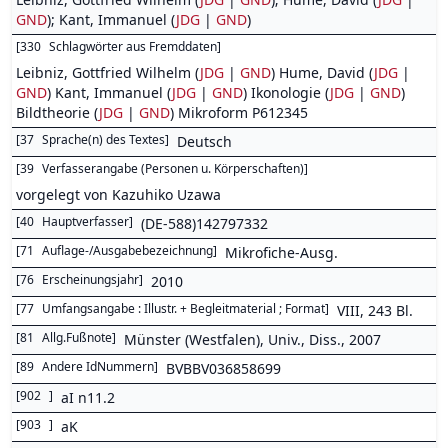
GND
); Kant, Immanuel (
JDG
|
GND
)
[
330
Schlagwörter aus Fremddaten
]
Leibniz, Gottfried Wilhelm (
JDG
|
GND
) Hume, David (
JDG
|
GND
) Kant, Immanuel (
JDG
|
GND
) Ikonologie (
JDG
|
GND
)
Bildtheorie (
JDG
|
GND
) Mikroform P612345
[
37
Sprache(n) des Textes
]
Deutsch
[
39
Verfasserangabe (Personen u. Körperschaften)
]
vorgelegt von Kazuhiko Uzawa
[
40
Hauptverfasser
]
(DE-588)142797332
[
71
Auflage-/Ausgabebezeichnung
]
Mikrofiche-Ausg.
[
76
Erscheinungsjahr
]
2010
[
77
Umfangsangabe : Illustr. + Begleitmaterial ; Format
]
VIII, 243 Bl.
[
81
Allg.Fußnote
]
Münster (Westfalen), Univ., Diss., 2007
[
89
Andere IdNummern
]
BVBBV036858699
[
902
]
aI n11.2
[
903
]
aK