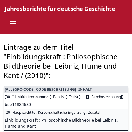
Jahresberichte für deutsche Geschichte
Open main menu
Einträge zu dem Titel
"Einbildungskraft : Philosophische
Bildtheorie bei Leibniz, Hume und
Kant / (2010)":
[
ALLEGRO-CODE
CODE BESCHREIBUNG
]
INHALT
[
00
Identifikationsnummer[+BandNr[+TeilNr[+...]]][=Bandbezeichnung]
]
bsb11884680
[
20
Hauptsachtitel. Körperschaftliche Ergänzung : Zusatz
]
Einbildungskraft : Philosophische Bildtheorie bei Leibniz,
Hume und Kant