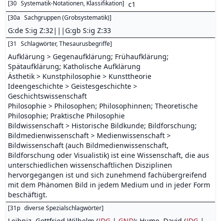
[
30
Systematik-Notationen, Klassifikation
]
c1
[
30a
Sachgruppen (Grobsystematik)
]
G:de S:ig Z:32|||G:gb S:ig Z:33
[
31
Schlagwörter, Thesaurusbegriffe
]
Aufklärung > Gegenaufklärung; Frühaufklärung;
Spätaufklärung; Katholische Aufklärung
Ästhetik > Kunstphilosophie > Kunsttheorie
Ideengeschichte > Geistesgeschichte >
Geschichtswissenschaft
Philosophie > Philosophen; Philosophinnen; Theoretische
Philosophie; Praktische Philosophie
Bildwissenschaft > Historische Bildkunde; Bildforschung;
Bildmedienwissenschaft > Medienwissenschaft >
Bildwissenschaft (auch Bildmedienwissenschaft,
Bildforschung oder Visualistik) ist eine Wissenschaft, die aus
unterschiedlichen wissenschaftlichen Disziplinen
hervorgegangen ist und sich zunehmend fachübergreifend
mit dem Phänomen Bild in jedem Medium und in jeder Form
beschäftigt.
[
31p
diverse Spezialschlagwörter
]
Leibniz, Gottfried Wilhelm (
JDG
|
GND
); Hume, David (
JDG
|