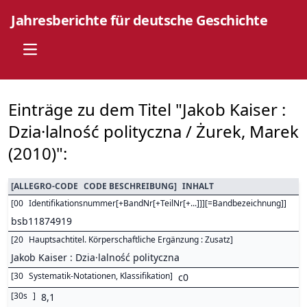
Jahresberichte für deutsche Geschichte
Open main menu
Einträge zu dem Titel "Jakob Kaiser :
Dzia·lalność polityczna / Żurek, Marek
(2010)":
[
ALLEGRO-CODE
CODE BESCHREIBUNG
]
INHALT
[
00
Identifikationsnummer[+BandNr[+TeilNr[+...]]][=Bandbezeichnung]
]
bsb11874919
[
20
Hauptsachtitel. Körperschaftliche Ergänzung : Zusatz
]
Jakob Kaiser : Dzia·lalność polityczna
[
30
Systematik-Notationen, Klassifikation
]
c0
[
30s
]
8,1