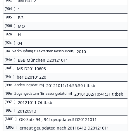
[
902
]
aM n02.2
[
904
]
1
[
905
]
BG
[
906
]
MO
[
92a
]
H
[
92c
]
04
[
94
Verknüpfung zu externen Ressourcen
]
2010
[
94e
]
BSB München D20121011
[
94f
]
MS D20110603
[
94i
]
ber D20101220
[
99e
Änderungsdatum
]
20121011/14:55:59 titbsb
[
99n
Zugangsdatum (Erfassungsdatum)
]
20101202/10:41:31 titbsb
[
99Z
]
20121011 Otitbsb
[
99z
]
20120913
[
M0E
]
OK-Satz 94i, 94f geupdated! D20121011
[
M0G
]
erneut geupdated nach 20110412 D20121011