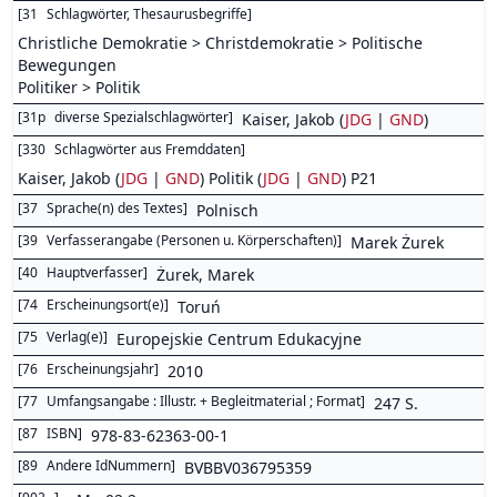
[
31
Schlagwörter, Thesaurusbegriffe
]
Christliche Demokratie > Christdemokratie > Politische
Bewegungen
Politiker > Politik
[
31p
diverse Spezialschlagwörter
]
Kaiser, Jakob (
JDG
|
GND
)
[
330
Schlagwörter aus Fremddaten
]
Kaiser, Jakob (
JDG
|
GND
) Politik (
JDG
|
GND
) P21
[
37
Sprache(n) des Textes
]
Polnisch
[
39
Verfasserangabe (Personen u. Körperschaften)
]
Marek Żurek
[
40
Hauptverfasser
]
Żurek, Marek
[
74
Erscheinungsort(e)
]
Toruń
[
75
Verlag(e)
]
Europejskie Centrum Edukacyjne
[
76
Erscheinungsjahr
]
2010
[
77
Umfangsangabe : Illustr. + Begleitmaterial ; Format
]
247 S.
[
87
ISBN
]
978-83-62363-00-1
[
89
Andere IdNummern
]
BVBBV036795359