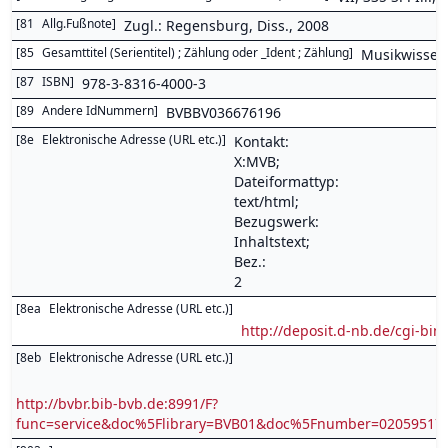
[
81
Allg.Fußnote
]
Zugl.: Regensburg, Diss., 2008
[
85
Gesamttitel (Serientitel) ; Zählung oder _Ident ; Zählung
]
Musikwissen
[
87
ISBN
]
978-3-8316-4000-3
[
89
Andere IdNummern
]
BVBBV036676196
[
8e
Elektronische Adresse (URL etc.)
]
Kontakt:
X:MVB;
Dateiformattyp:
text/html;
Bezugswerk:
Inhaltstext;
Bez.:
2
[
8ea
Elektronische Adresse (URL etc.)
]
http://deposit.d-nb.de/cgi-
[
8eb
Elektronische Adresse (URL etc.)
]
http://bvbr.bib-bvb.de:8991/F?
func=service&doc%5Flibrary=BVB01&doc%5Fnumber=0205951