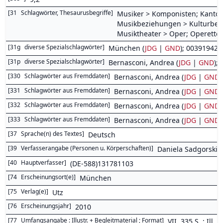
[
31
Schlagwörter, Thesaurusbegriffe
]
Musiker > Komponisten; Kantor
Musikbeziehungen > Kulturbe
Musiktheater > Oper; Operette;
[
31g
diverse Spezialschlagwörter
]
München (
JDG
|
GND
); 00391942
[
31p
diverse Spezialschlagwörter
]
Bernasconi, Andrea (
JDG
|
GND
);
[
330
Schlagwörter aus Fremddaten
]
Bernasconi, Andrea (
JDG
|
GND
)
[
331
Schlagwörter aus Fremddaten
]
Bernasconi, Andrea (
JDG
|
GND
)
[
332
Schlagwörter aus Fremddaten
]
Bernasconi, Andrea (
JDG
|
GND
[
333
Schlagwörter aus Fremddaten
]
Bernasconi, Andrea (
JDG
|
GND
)
[
37
Sprache(n) des Textes
]
Deutsch
[
39
Verfasserangabe (Personen u. Körperschaften)
]
Daniela Sadgorski
[
40
Hauptverfasser
]
(DE-588)131781103
[
74
Erscheinungsort(e)
]
München
[
75
Verlag(e)
]
Utz
[
76
Erscheinungsjahr
]
2010
[
77
Umfangsangabe : Illustr. + Begleitmaterial ; Format
]
VII, 335 S. : Ill., 