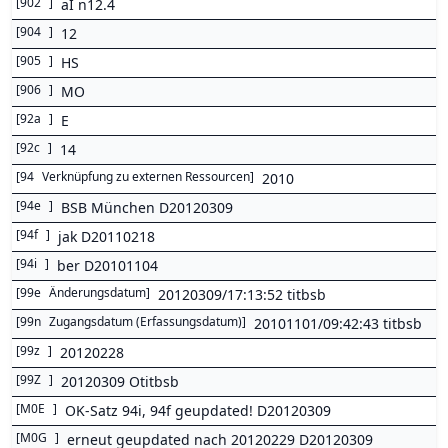
[
902
]
aI n12.4
[
904
]
12
[
905
]
HS
[
906
]
MO
[
92a
]
E
[
92c
]
14
[
94
Verknüpfung zu externen Ressourcen
]
2010
[
94e
]
BSB München D20120309
[
94f
]
jak D20110218
[
94i
]
ber D20101104
[
99e
Änderungsdatum
]
20120309/17:13:52 titbsb
[
99n
Zugangsdatum (Erfassungsdatum)
]
20101101/09:42:43 titbsb
[
99z
]
20120228
[
99Z
]
20120309 Otitbsb
[
M0E
]
OK-Satz 94i, 94f geupdated! D20120309
[
M0G
]
erneut geupdated nach 20120229 D20120309