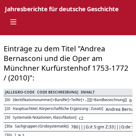
Jahresberichte für deutsche Geschichte
Open main menu
Einträge zu dem Titel "Andrea
Bernasconi und die Oper am
Münchner Kurfürstenhof 1753-1772
/ (2010)":
[
ALLEGRO-CODE
CODE BESCHREIBUNG
]
INHALT
[
00
Identifikationsnummer[+BandNr[+TeilNr[+...]]][=Bandbezeichnung]
]
bs
[
20
Hauptsachtitel. Körperschaftliche Ergänzung : Zusatz
]
Andrea Bernas
[
30
Systematik-Notationen, Klassifikation
]
c2
[
30a
Sachgruppen (Grobsystematik)
]
780|||G:it S:gm Z:33|||G:de S
[
30s
]
9,2