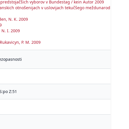
a predstojačšich vyborov v Bundestag / kein Autor 2009
manskich otnošenijach v uslovijach tekučšego meždunarodnogo krizi
en, N. K. 2009
9
 N. I. 2009
Rukavicyn, P. M. 2009
ezopasnosti
S:po Z:51