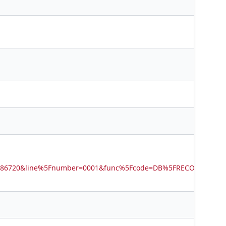
0586720&line%5Fnumber=0001&func%5Fcode=DB%5FRECORDS&ser