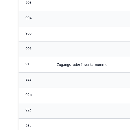
903
904
905
906
91
Zugangs- oder Inventarnummer
92a
92b
92c
93a