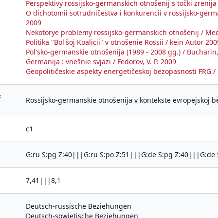
Perspektivy rossijsko-germanskich otnošenij s točki zrenij
O dichotomii sotrudničestva i konkurencii v rossijsko-ger
2009
Nekotorye problemy rossijsko-germanskich otnošenij / Med
Politika "Bol'šoj Koalicii" v otnošenie Rossii / kein Autor 200
Pol'sko-germanskie otnošenija (1989 - 2008 gg.) / Bucharin,
Germanija : vnešnie svjazi / Fedorov, V. P. 2009
Geopolitičeskie aspekty energetičeskoj bezopasnosti FRG / 
:
Rossijsko-germanskie otnošenija v kontekste evropejskoj b
c1
G:ru S:pg Z:40|||G:ru S:po Z:51|||G:de S:pg Z:40|||G:de 
7,41|||8,1
Deutsch-russische Beziehungen
Deutsch-sowjetische Beziehungen