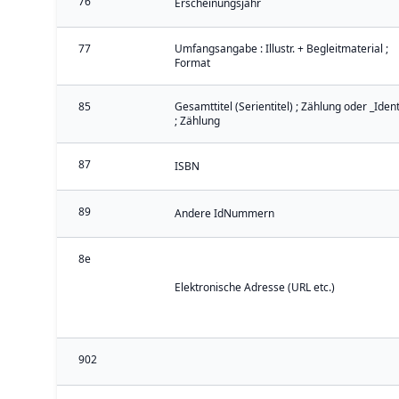
76
Erscheinungsjahr
77
Umfangsangabe : Illustr. + Begleitmaterial ;
Format
85
Gesamttitel (Serientitel) ; Zählung oder _Iden
; Zählung
87
ISBN
89
Andere IdNummern
8e
Elektronische Adresse (URL etc.)
902