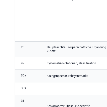
20
Hauptsachtitel. Körperschaftliche Ergänzung 
Zusatz
30
Systematik-Notationen, Klassifikation
30a
Sachgruppen (Grobsystematik)
30s
31
Schlagwörter, Thesaurusbegriffe