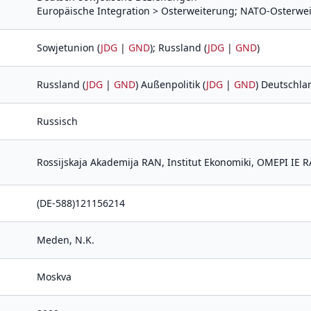
Europäische Integration > Osterweiterung; NATO-Osterwe
Sowjetunion (
JDG
|
GND
); Russland (
JDG
|
GND
)
Russland (
JDG
|
GND
) Außenpolitik (
JDG
|
GND
) Deutschla
Russisch
Rossijskaja Akademija RAN, Institut Ekonomiki, OMEPI IE RAN
(DE-588)121156214
Meden, N.K.
Moskva