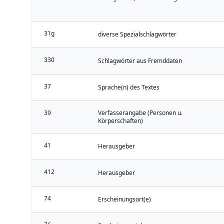
31g
diverse Spezialschlagwörter
330
Schlagwörter aus Fremddaten
37
Sprache(n) des Textes
39
Verfasserangabe (Personen u.
Körperschaften)
41
Herausgeber
412
Herausgeber
74
Erscheinungsort(e)