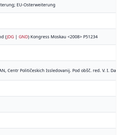
iterung; EU-Osterweiterung
nd (
JDG
|
GND
) Kongress Moskau <2008> P51234
, Centr Političeskich Issledovanij. Pod obšč. red. V. I. Dašičeva, o