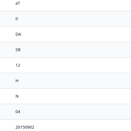
aT
0
DA
SB
12
H
N
04
20150902