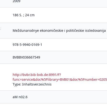
2009
186 S. ; 24 cm
t
Meždunarodnye ekonomičeskie i političeskie issledovanija
978-5-9940-0169-1
BVBBV036667549
http://bvbr.bib-bvb.de:8991/F?
func=service&doc%5Flibrary=BVB01&doc%5Fnumber=02
Type: Inhaltsverzeichnis
aM n02.6