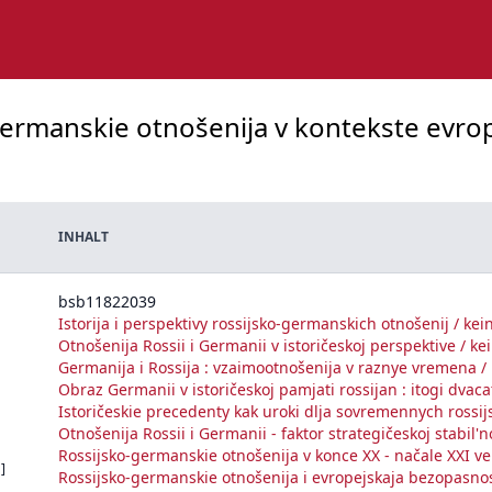
-germanskie otnošenija v kontekste evro
INHALT
bsb11822039
Istorija i perspektivy rossijsko-germanskich otnošenij / kei
Otnošenija Rossii i Germanii v istoričeskoj perspektive / ke
Germanija i Rossija : vzaimootnošenija v raznye vremena /
Obraz Germanii v istoričeskoj pamjati rossijan : itogi dvac
Istoričeskie precedenty kak uroki dlja sovremennych rossi
Otnošenija Rossii i Germanii - faktor strategičeskoj stabil'n
Rossijsko-germanskie otnošenija v konce XX - načale XXI ve
]
Rossijsko-germanskie otnošenija i evropejskaja bezopasnos