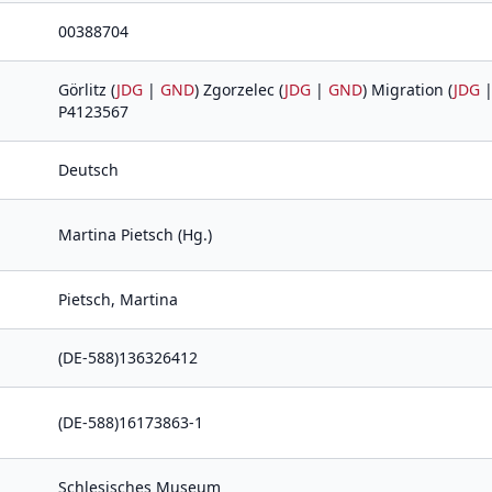
00388704
Görlitz (
JDG
|
GND
) Zgorzelec (
JDG
|
GND
) Migration (
JDG
P4123567
Deutsch
Martina Pietsch (Hg.)
Pietsch, Martina
(DE-588)136326412
(DE-588)16173863-1
Schlesisches Museum