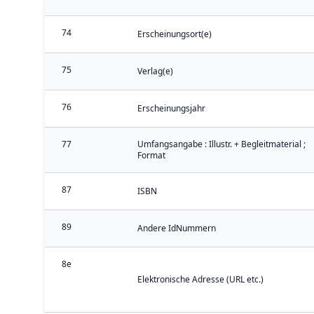
74
Erscheinungsort(e)
75
Verlag(e)
76
Erscheinungsjahr
77
Umfangsangabe : Illustr. + Begleitmaterial ;
Format
87
ISBN
89
Andere IdNummern
8e
Elektronische Adresse (URL etc.)