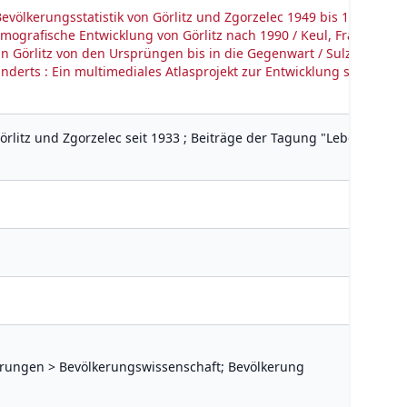
Bevölkerungsstatistik von Görlitz und Zgorzelec 1949 bis 1990 / Zet
rafische Entwicklung von Görlitz nach 1990 / Keul, Franz-Josef
 Görlitz von den Ursprüngen bis in die Gegenwart / Sulzer, Jürg 
underts : Ein multimediales Atlasprojekt zur Entwicklung schlesisc
rlitz und Zgorzelec seit 1933 ; Beiträge der Tagung "Lebenswege 
erungen > Bevölkerungswissenschaft; Bevölkerung