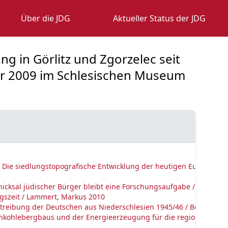
Über die JDG
Aktueller Status der JDG
g in Görlitz und Zgorzelec seit
uar 2009 im Schlesischen Museum
 Die siedlungstopografische Entwicklung der heutigen Europastad
chicksal jüdischer Bürger bleibt eine Forschungsaufgabe / Bauer, 
iegszeit / Lammert, Markus 2010
rtreibung der Deutschen aus Niederschlesien 1945/46 / Besier, Ge
unkohlebergbaus und der Energieerzeugung für die regionale