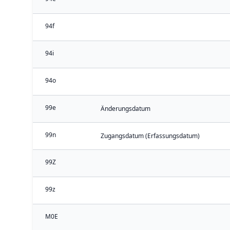
94f
94i
94o
99e
Änderungsdatum
99n
Zugangsdatum (Erfassungsdatum)
99Z
99z
M0E