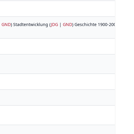
|
GND
) Stadtentwicklung (
JDG
|
GND
) Geschichte 1900-2000 Kongre