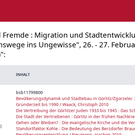
 Fremde : Migration und Stadtentwicklun
nswege ins Ungewisse", 26. - 27. Febr
":
INHALT
bsb11799800
Bevölkerungsdynamik und Städtebau in Görlitz/Zgorzelec :
Gründerzeit bis 1990 / Waack, Christoph 2010
Die Vertreibung der Görlitzer Juden 1933 bis 1945 : Das S
Die Stadt der Vertriebenen : Görlitz in der frühen Nachkr
Gehen oder Bleiben? : Die evangelische Kirche und die Ve
]
Standortfaktor Kohle : Die Bedeutung des Berzdorfer Bra
Bevölkerungsentwicklung / Neumann, Joachim 2010