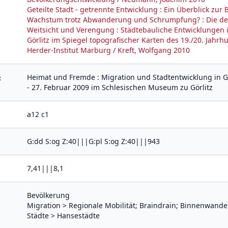
Geteilte Stadt - getrennte Entwicklung : Ein Überblick zur 
Wachstum trotz Abwanderung und Schrumpfung? : Die demog
Weitsicht und Verengung : Städtebauliche Entwicklungen in
Görlitz im Spiegel topografischer Karten des 19./20. Jahrh
Herder-Institut Marburg / Kreft, Wolfgang 2010
Heimat und Fremde : Migration und Stadtentwicklung in Gö
:
- 27. Februar 2009 im Schlesischen Museum zu Görlitz
a12 c1
G:dd S:og Z:40|||G:pl S:og Z:40|||943
7,41|||8,1
Bevölkerung
Migration > Regionale Mobilität; Braindrain; Binnenwand
Städte > Hansestädte