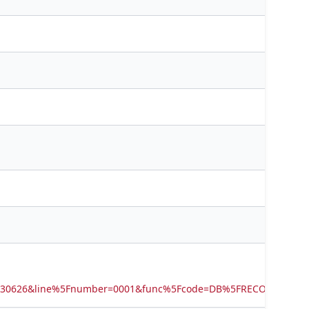
0530626&line%5Fnumber=0001&func%5Fcode=DB%5FRECORDS&ser