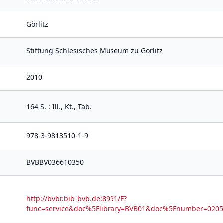
Görlitz
Stiftung Schlesisches Museum zu Görlitz
2010
164 S. : Ill., Kt., Tab.
978-3-9813510-1-9
BVBBV036610350
http://bvbr.bib-bvb.de:8991/F?
func=service&doc%5Flibrary=BVB01&doc%5Fnumber=02