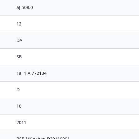
aJ n08.0
12
DA
SB
1a: 1 A 772134
D
10
2011
BSB München D20110901