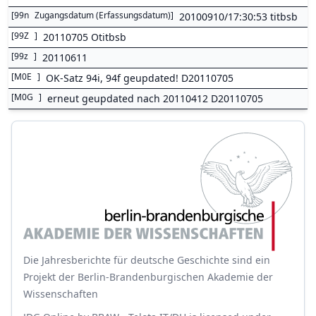
[
99n
Zugangsdatum (Erfassungsdatum)
]
20100910/17:30:53 titbsb
[
99Z
]
20110705 Otitbsb
[
99z
]
20110611
[
M0E
]
OK-Satz 94i, 94f geupdated! D20110705
[
M0G
]
erneut geupdated nach 20110412 D20110705
Die Jahresberichte für deutsche Geschichte sind ein
Projekt der Berlin-Brandenburgischen Akademie der
Wissenschaften