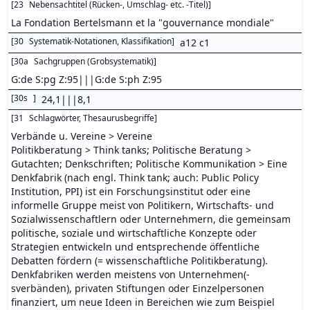
[
23
Nebensachtitel (Rücken-, Umschlag- etc. -Titel)
]
La Fondation Bertelsmann et la "gouvernance mondiale"
[
30
Systematik-Notationen, Klassifikation
]
a12 c1
[
30a
Sachgruppen (Grobsystematik)
]
G:de S:pg Z:95|||G:de S:ph Z:95
[
30s
]
24,1|||8,1
[
31
Schlagwörter, Thesaurusbegriffe
]
Verbände u. Vereine > Vereine
Politikberatung > Think tanks; Politische Beratung >
Gutachten; Denkschriften; Politische Kommunikation > Eine
Denkfabrik (nach engl. Think tank; auch: Public Policy
Institution, PPI) ist ein Forschungsinstitut oder eine
informelle Gruppe meist von Politikern, Wirtschafts- und
Sozialwissenschaftlern oder Unternehmern, die gemeinsam
politische, soziale und wirtschaftliche Konzepte oder
Strategien entwickeln und entsprechende öffentliche
Debatten fördern (= wissenschaftliche Politikberatung).
Denkfabriken werden meistens von Unternehmen(-
sverbänden), privaten Stiftungen oder Einzelpersonen
finanziert, um neue Ideen in Bereichen wie zum Beispiel