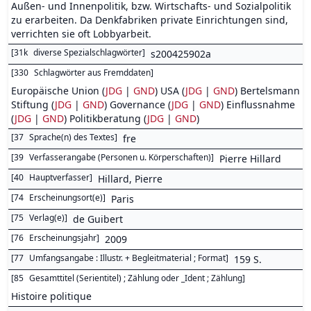
Außen- und Innenpolitik, bzw. Wirtschafts- und Sozialpolitik
zu erarbeiten. Da Denkfabriken private Einrichtungen sind,
verrichten sie oft Lobbyarbeit.
[
31k
diverse Spezialschlagwörter
]
s200425902a
[
330
Schlagwörter aus Fremddaten
]
Europäische Union (
JDG
|
GND
) USA (
JDG
|
GND
) Bertelsmann
Stiftung (
JDG
|
GND
) Governance (
JDG
|
GND
) Einflussnahme
(
JDG
|
GND
) Politikberatung (
JDG
|
GND
)
[
37
Sprache(n) des Textes
]
fre
[
39
Verfasserangabe (Personen u. Körperschaften)
]
Pierre Hillard
[
40
Hauptverfasser
]
Hillard, Pierre
[
74
Erscheinungsort(e)
]
Paris
[
75
Verlag(e)
]
de Guibert
[
76
Erscheinungsjahr
]
2009
[
77
Umfangsangabe : Illustr. + Begleitmaterial ; Format
]
159 S.
[
85
Gesamttitel (Serientitel) ; Zählung oder _Ident ; Zählung
]
Histoire politique