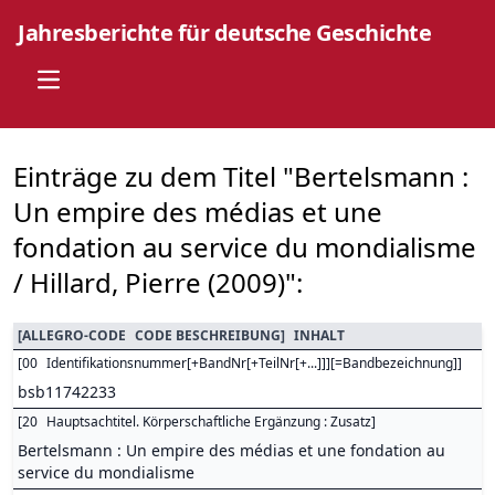
Jahresberichte für deutsche Geschichte
Open main menu
Einträge zu dem Titel "Bertelsmann :
Un empire des médias et une
fondation au service du mondialisme
/ Hillard, Pierre (2009)":
[
ALLEGRO-CODE
CODE BESCHREIBUNG
]
INHALT
[
00
Identifikationsnummer[+BandNr[+TeilNr[+...]]][=Bandbezeichnung]
]
bsb11742233
[
20
Hauptsachtitel. Körperschaftliche Ergänzung : Zusatz
]
Bertelsmann : Un empire des médias et une fondation au
service du mondialisme