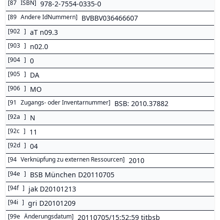
[
87
ISBN
]
978-2-7554-0335-0
[
89
Andere IdNummern
]
BVBBV036466607
[
902
]
aT n09.3
[
903
]
n02.0
[
904
]
0
[
905
]
DA
[
906
]
MO
[
91
Zugangs- oder Inventarnummer
]
BSB: 2010.37882
[
92a
]
N
[
92c
]
11
[
92d
]
04
[
94
Verknüpfung zu externen Ressourcen
]
2010
[
94e
]
BSB München D20110705
[
94f
]
jak D20101213
[
94i
]
gri D20101209
[
99e
Änderungsdatum
]
20110705/15:52:59 titbsb