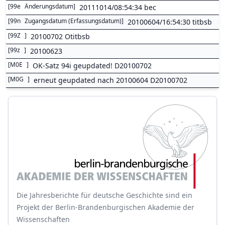
[
99e
Änderungsdatum
]
20111014/08:54:34 bec
[
99n
Zugangsdatum (Erfassungsdatum)
]
20100604/16:54:30 titbsb
[
99Z
]
20100702 Otitbsb
[
99z
]
20100623
[
M0E
]
OK-Satz 94i geupdated! D20100702
[
M0G
]
erneut geupdated nach 20100604 D20100702
Die Jahresberichte für deutsche Geschichte sind ein
Projekt der Berlin-Brandenburgischen Akademie der
Wissenschaften