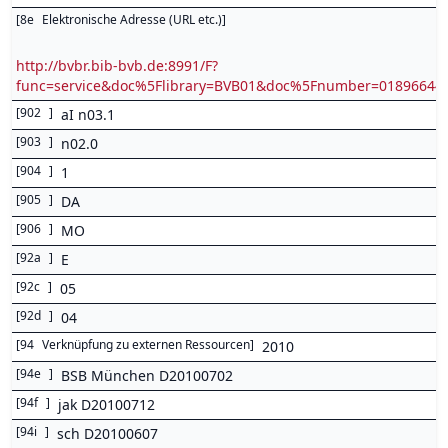
[
8e
Elektronische Adresse (URL etc.)
]
http://bvbr.bib-bvb.de:8991/F?
func=service&doc%5Flibrary=BVB01&doc%5Fnumber=0189664
[
902
]
aI n03.1
[
903
]
n02.0
[
904
]
1
[
905
]
DA
[
906
]
MO
[
92a
]
E
[
92c
]
05
[
92d
]
04
[
94
Verknüpfung zu externen Ressourcen
]
2010
[
94e
]
BSB München D20100702
[
94f
]
jak D20100712
[
94i
]
sch D20100607