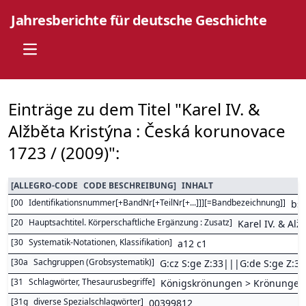
Jahresberichte für deutsche Geschichte
Open main menu
Einträge zu dem Titel "Karel IV. &
Alžběta Kristýna : Česká korunovace
1723 / (2009)":
[
ALLEGRO-CODE
CODE BESCHREIBUNG
]
INHALT
[
00
Identifikationsnummer[+BandNr[+TeilNr[+...]]][=Bandbezeichnung]
]
bs
[
20
Hauptsachtitel. Körperschaftliche Ergänzung : Zusatz
]
Karel IV. & Al
[
30
Systematik-Notationen, Klassifikation
]
a12 c1
[
30a
Sachgruppen (Grobsystematik)
]
G:cz S:ge Z:33|||G:de S:ge Z:33
[
31
Schlagwörter, Thesaurusbegriffe
]
Königskrönungen > Krönungen
[
31g
diverse Spezialschlagwörter
]
00399812