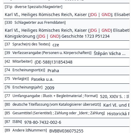
[
31p
diverse Spezialschlagwörter
]
Karl VI., Heiliges Römisches Reich, Kaiser (
JDG
|
GND
); Elisabet
[
330
Schlagwörter aus Fremddaten
]
Karl VI., Heiliges Römisches Reich, Kaiser (
JDG
|
GND
) Elisabeth
Königskrönung (
JDG
|
GND
) Geschichte 1723 P51234
[
37
Sprache(n) des Textes
]
cze
[
39
Verfasserangabe (Personen u. Körperschaften)
]
Štěpán Vácha ...
[
42
Mitarbeiter
]
(DE-588)131854348
[
74
Erscheinungsort(e)
]
Praha
[
75
Verlag(e)
]
Paseka u.a.
[
76
Erscheinungsjahr
]
2009
[
77
Umfangsangabe : Illustr. + Begleitmaterial ; Format
]
520, XXIV S. : Ill.,
[
80
deutsche Titelfassung (vom Katalogisierer übersetzt)
]
Karl VI. und E
[
85
Gesamttitel (Serientitel) ; Zählung oder _Ident ; Zählung
]
Historická Pa
[
87
ISBN
]
978-80-7432-002-6
[
89
Andere IdNummern
]
BVBBV036075255