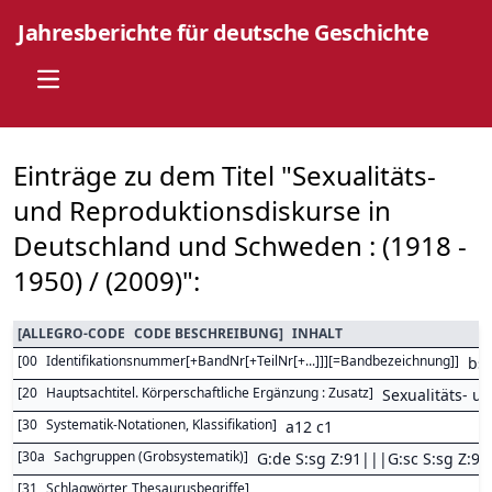
Jahresberichte für deutsche Geschichte
Open main menu
Einträge zu dem Titel "Sexualitäts-
und Reproduktionsdiskurse in
Deutschland und Schweden : (1918 -
1950) / (2009)":
[
ALLEGRO-CODE
CODE BESCHREIBUNG
]
INHALT
[
00
Identifikationsnummer[+BandNr[+TeilNr[+...]]][=Bandbezeichnung]
]
bs
[
20
Hauptsachtitel. Körperschaftliche Ergänzung : Zusatz
]
Sexualitäts- u
[
30
Systematik-Notationen, Klassifikation
]
a12 c1
[
30a
Sachgruppen (Grobsystematik)
]
G:de S:sg Z:91|||G:sc S:sg Z:91
[
31
Schlagwörter, Thesaurusbegriffe
]