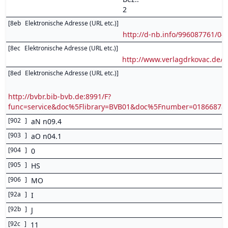
2
[
8eb
Elektronische Adresse (URL etc.)
]
http://d-nb.info/996087761/04
[
8ec
Elektronische Adresse (URL etc.)
]
http://www.verlagdrkovac.de/
[
8ed
Elektronische Adresse (URL etc.)
]
http://bvbr.bib-bvb.de:8991/F?
func=service&doc%5Flibrary=BVB01&doc%5Fnumber=0186687
[
902
]
aN n09.4
[
903
]
aO n04.1
[
904
]
0
[
905
]
HS
[
906
]
MO
[
92a
]
I
[
92b
]
J
[
92c
]
11