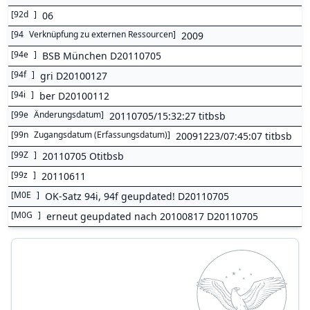
[
92d
]
06
[
94
Verknüpfung zu externen Ressourcen
]
2009
[
94e
]
BSB München D20110705
[
94f
]
gri D20100127
[
94i
]
ber D20100112
[
99e
Änderungsdatum
]
20110705/15:32:27 titbsb
[
99n
Zugangsdatum (Erfassungsdatum)
]
20091223/07:45:07 titbsb
[
99Z
]
20110705 Otitbsb
[
99z
]
20110611
[
M0E
]
OK-Satz 94i, 94f geupdated! D20110705
[
M0G
]
erneut geupdated nach 20100817 D20110705