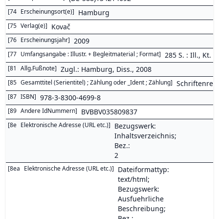
[
74
Erscheinungsort(e)
]
Hamburg
[
75
Verlag(e)
]
Kovač
[
76
Erscheinungsjahr
]
2009
[
77
Umfangsangabe : Illustr. + Begleitmaterial ; Format
]
285 S. : Ill., Kt.
[
81
Allg.Fußnote
]
Zugl.: Hamburg, Diss., 2008
[
85
Gesamttitel (Serientitel) ; Zählung oder _Ident ; Zählung
]
Schriftenreih
[
87
ISBN
]
978-3-8300-4699-8
[
89
Andere IdNummern
]
BVBBV035809837
[
8e
Elektronische Adresse (URL etc.)
]
Bezugswerk:
Inhaltsverzeichnis;
Bez.:
2
[
8ea
Elektronische Adresse (URL etc.)
]
Dateiformattyp:
text/html;
Bezugswerk:
Ausfuehrliche
Beschreibung;
Bez.: