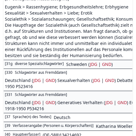
Eugenik > Rassenhygiene; Erbgesundheitslehre; Erbhygiene
Sexualität > Sexualverhalten > Liebe; Erotik
Sozialethik > Sozialanschauungen; Gesellschaftsethik; Konsumkrit
Die Hauptfrage der Sozialethik (auch Gesellschaftsethik) zielt ni
d.h. auf Strukturen und Institutionen. Man fragt danach, ob geg
gefragt, ob und wie diese verbessert werden können (Sozialref
Strukturen kann nicht immer und unmittelbar ein individualethi
einer Rückführung des Institutionellen auf das Personale komm
besitzen und sie beständig der Humanisierung bedürfen.
[
31g
diverse Spezialschlagwörter
]
Schweden (
JDG
|
GND
)
[
330
Schlagwörter aus Fremddaten
]
Deutschland (
JDG
|
GND
) Sexualverhalten (
JDG
|
GND
) Debatte (
1950 P523416
[
331
Schlagwörter aus Fremddaten
]
Deutschland (
JDG
|
GND
) Generatives Verhalten (
JDG
|
GND
) Eu
1918-1950 P534216
[
37
Sprache(n) des Textes
]
Deutsch
[
39
Verfasserangabe (Personen u. Körperschaften)
]
Katharina Woellert
[
40
Hauptverfasser
]
(DE-588)134214692