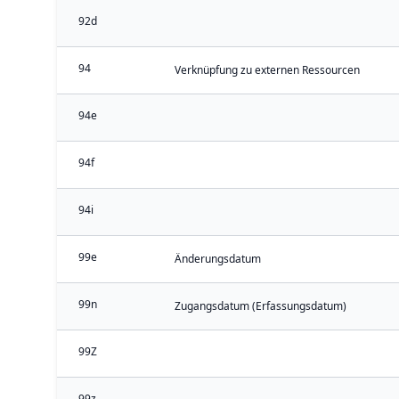
92d
94
Verknüpfung zu externen Ressourcen
94e
94f
94i
99e
Änderungsdatum
99n
Zugangsdatum (Erfassungsdatum)
99Z
99z