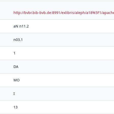
http://bvbr.bib-bvb.de:8991/exlibris/aleph/a18%5F1/a
aN n11.2
n03.1
1
DA
MO
I
13