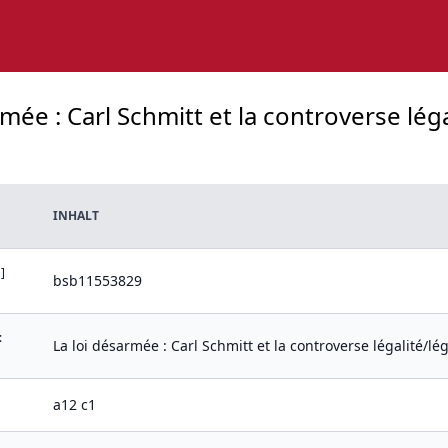
rmée : Carl Schmitt et la controverse lég
INHALT
]
bsb11553829
:
La loi désarmée : Carl Schmitt et la controverse légalité/l
a12 c1