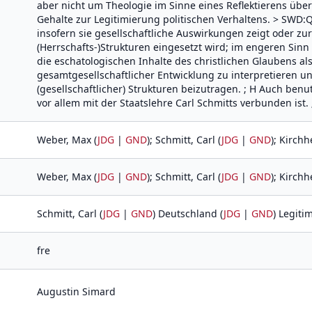
aber nicht um Theologie im Sinne eines Reflektierens übe
Gehalte zur Legitimierung politischen Verhaltens. > SWD:Q
insofern sie gesellschaftliche Auswirkungen zeigt oder zur
(Herrschafts-)Strukturen eingesetzt wird; im engeren Sinn 
die eschatologischen Inhalte des christlichen Glaubens als
gesamtgesellschaftlicher Entwicklung zu interpretieren 
(gesellschaftlicher) Strukturen beizutragen. ; H Auch benut
vor allem mit der Staatslehre Carl Schmitts verbunden ist. ;
Weber, Max (
JDG
|
GND
); Schmitt, Carl (
JDG
|
GND
); Kirchh
Weber, Max (
JDG
|
GND
); Schmitt, Carl (
JDG
|
GND
); Kirchh
Schmitt, Carl (
JDG
|
GND
) Deutschland (
JDG
|
GND
) Legitim
fre
Augustin Simard