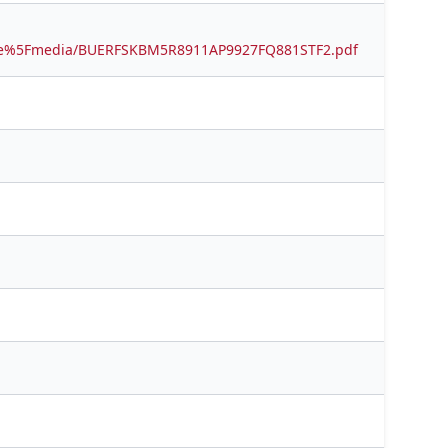
pache%5Fmedia/BUERFSKBM5R8911AP9927FQ881STF2.pdf