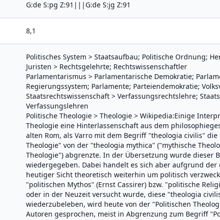
G:de S:pg Z:91|||G:de S:jg Z:91
8,1
Politisches System > Staatsaufbau; Politische Ordnung; H
Juristen > Rechtsgelehrte; Rechtswissenschaftler
Parlamentarismus > Parlamentarische Demokratie; Parlame
Regierungssystem; Parlamente; Parteiendemokratie; Volksv
Staatsrechtswissenschaft > Verfassungsrechtslehre; Staats
Verfassungslehren
Politische Theologie > Theologie > Wikipedia:Einige Interp
Theologie eine Hinterlassenschaft aus dem philosophieg
alten Rom, als Varro mit dem Begriff "theologia civilis" di
Theologie" von der "theologia mythica" ("mythische Theolog
Theologie") abgrenzte. In der Übersetzung wurde dieser Be
wiedergegeben. Dabei handelt es sich aber aufgrund der
heutiger Sicht theoretisch weiterhin um politisch verzwe
"politischen Mythos" (Ernst Cassirer) bzw. "politische Relig
oder in der Neuzeit versucht wurde, diese "theologia civi
wiederzubeleben, wird heute von der "Politischen Theologi
Autoren gesprochen, meist in Abgrenzung zum Begriff "Pol