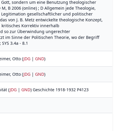
r Gott, sondern um eine Benutzung theologischer
 M, B 2006 (online) ; D Allgemein jede Theologie,
 Legitimation gesellschaftlicher und politischer
das von J. B. Metz entwickelte theologische Konzept,
 kritisches Korrektiv innerhalb
und so zur Überwindung ungerechter
zt im Sinne der Politischen Theorie, wo der Begriff
 SYS 3.4a - 8.1
eimer, Otto (
JDG
|
GND
)
eimer, Otto (
JDG
|
GND
)
ität (
JDG
|
GND
) Geschichte 1918-1932 P4123