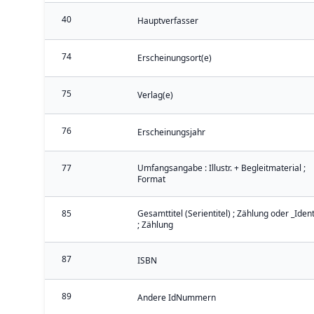
40
Hauptverfasser
74
Erscheinungsort(e)
75
Verlag(e)
76
Erscheinungsjahr
77
Umfangsangabe : Illustr. + Begleitmaterial ;
Format
85
Gesamttitel (Serientitel) ; Zählung oder _Iden
; Zählung
87
ISBN
89
Andere IdNummern