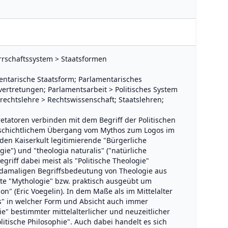
errschaftssystem > Staatsformen
ntarische Staatsform; Parlamentarisches
ertretungen; Parlamentsarbeit > Politisches System
rechtslehre > Rechtswissenschaft; Staatslehren;
retatoren verbinden mit dem Begriff der Politischen
eschichtlichem Übergang vom Mythos zum Logos im
e den Kaiserkult legitimierende "Bürgerliche
ie") und "theologia naturalis" ("natürliche
griff dabei meist als "Politische Theologie"
 damaligen Begriffsbedeutung von Theologie aus
ckte "Mythologie" bzw. praktisch ausgeübt um
ion" (Eric Voegelin). In dem Maße als im Mittelalter
lis" in welcher Form und Absicht auch immer
e" bestimmter mittelalterlicher und neuzeitlicher
itische Philosophie". Auch dabei handelt es sich