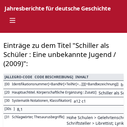
Jahresberichte für deutsche Geschichte
Open main menu
Einträge zu dem Titel "Schiller als
Schüler : Eine unbekannte Jugend /
(2009)":
[
ALLEGRO-CODE
CODE BESCHREIBUNG
]
INHALT
[
00
Identifikationsnummer[+BandNr[+TeilNr[+...]]][=Bandbezeichnung]
]
bs
[
20
Hauptsachtitel. Körperschaftliche Ergänzung : Zusatz
]
Schiller als S
[
30
Systematik-Notationen, Klassifikation
]
a12 c1
[
30s
]
8,1
[
31
Schlagwörter, Thesaurusbegriffe
]
Hohe Schulen > Gelehrtenschul
Schriftsteller > Librettist; Lyrike