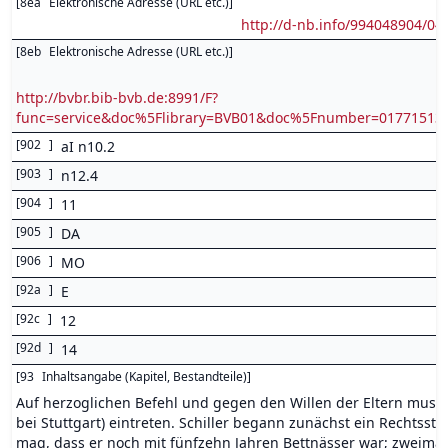
[
8ea
Elektronische Adresse (URL etc.)
]
http://d-nb.info/994048904/04
[
8eb
Elektronische Adresse (URL etc.)
]
http://bvbr.bib-bvb.de:8991/F?
func=service&doc%5Flibrary=BVB01&doc%5Fnumber=0177151
[
902
]
aI n10.2
[
903
]
n12.4
[
904
]
11
[
905
]
DA
[
906
]
MO
[
92a
]
E
[
92c
]
12
[
92d
]
14
[
93
Inhaltsangabe (Kapitel, Bestandteile)
]
Auf herzoglichen Befehl und gegen den Willen der Eltern musste
bei Stuttgart) eintreten. Schiller begann zunächst ein Rechtsst
mag, dass er noch mit fünfzehn Jahren Bettnässer war; zweimal 