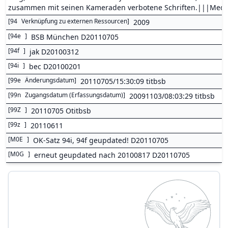
zusammen mit seinen Kameraden verbotene Schriften.|||Medi
[
94
Verknüpfung zu externen Ressourcen
]
2009
[
94e
]
BSB München D20110705
[
94f
]
jak D20100312
[
94i
]
bec D20100201
[
99e
Änderungsdatum
]
20110705/15:30:09 titbsb
[
99n
Zugangsdatum (Erfassungsdatum)
]
20091103/08:03:29 titbsb
[
99Z
]
20110705 Otitbsb
[
99z
]
20110611
[
M0E
]
OK-Satz 94i, 94f geupdated! D20110705
[
M0G
]
erneut geupdated nach 20100817 D20110705