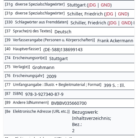
[
31g
diverse Spezialschlagwörter
]
Stuttgart (
JDG
|
GND
)
[
31p
diverse Spezialschlagwörter
]
Schiller, Friedrich (
JDG
|
GND
)
[
330
Schlagwörter aus Fremddaten
]
Schiller, Friedrich (
JDG
|
GND
) B
[
37
Sprache(n) des Textes
]
Deutsch
[
39
Verfasserangabe (Personen u. Körperschaften)
]
Frank Ackermann
[
40
Hauptverfasser
]
(DE-588)138699143
[
74
Erscheinungsort(e)
]
Stuttgart
[
75
Verlag(e)
]
Grohmann
[
76
Erscheinungsjahr
]
2009
[
77
Umfangsangabe : Illustr. + Begleitmaterial ; Format
]
399 S. : Ill.
[
87
ISBN
]
978-3-927340-87-9
[
89
Andere IdNummern
]
BVBBV035660700
[
8e
Elektronische Adresse (URL etc.)
]
Bezugswerk:
Inhaltsverzeichnis;
Bez.:
2