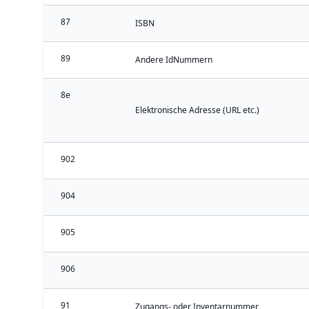
87
ISBN
89
Andere IdNummern
8e
Elektronische Adresse (URL etc.)
902
904
905
906
91
Zugangs- oder Inventarnummer