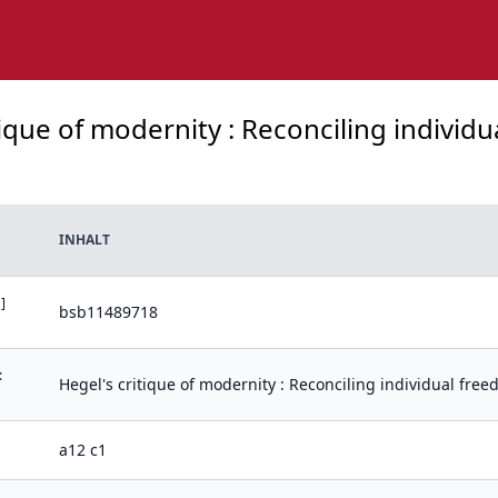
itique of modernity : Reconciling indivi
INHALT
]
bsb11489718
:
Hegel's critique of modernity : Reconciling individual fr
a12 c1