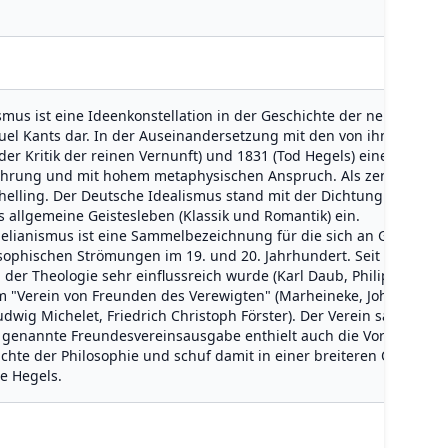
mus ist eine Ideenkonstellation in der Geschichte der neueren Phi
uel Kants dar. In der Auseinandersetzung mit den von ihm aufge
er Kritik der reinen Vernunft) und 1831 (Tod Hegels) eine Fülle s
ührung und mit hohem metaphysischen Anspruch. Als zentral gelte
helling. Der Deutsche Idealismus stand mit der Dichtung und Wiss
as allgemeine Geistesleben (Klassik und Romantik) ein.
elianismus ist eine Sammelbezeichnung für die sich an Georg Wil
ophischen Strömungen im 19. und 20. Jahrhundert. Seit der Berlin
 in der Theologie sehr einflussreich wurde (Karl Daub, Philipp Konr
em "Verein von Freunden des Verewigten" (Marheineke, Johannes S
dwig Michelet, Friedrich Christoph Förster). Der Verein sah sein
 genannte Freundesvereinsausgabe enthielt auch die Vorlesungen
hte der Philosophie und schuf damit in einer breiteren Öffentlich
e Hegels.