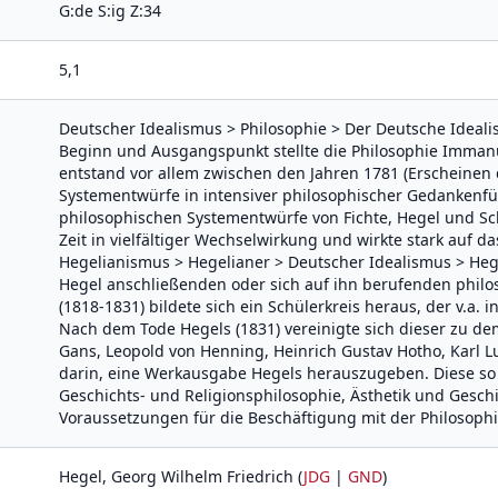
G:de S:ig Z:34
5,1
Deutscher Idealismus > Philosophie > Der Deutsche Idealis
Beginn und Ausgangspunkt stellte die Philosophie Imman
entstand vor allem zwischen den Jahren 1781 (Erscheinen d
Systementwürfe in intensiver philosophischer Gedankenf
philosophischen Systementwürfe von Fichte, Hegel und Sc
Zeit in vielfältiger Wechselwirkung und wirkte stark auf d
Hegelianismus > Hegelianer > Deutscher Idealismus > Heg
Hegel anschließenden oder sich auf ihn berufenden philos
(1818-1831) bildete sich ein Schülerkreis heraus, der v.a.
Nach dem Tode Hegels (1831) vereinigte sich dieser zu d
Gans, Leopold von Henning, Heinrich Gustav Hotho, Karl Lu
darin, eine Werkausgabe Hegels herauszugeben. Diese so
Geschichts- und Religionsphilosophie, Ästhetik und Geschic
Voraussetzungen für die Beschäftigung mit der Philosophi
Hegel, Georg Wilhelm Friedrich (
JDG
|
GND
)