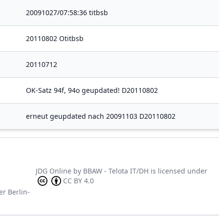
20091027/07:58:36 titbsb
20110802 Otitbsb
20110712
OK-Satz 94f, 94o geupdated! D20110802
erneut geupdated nach 20091103 D20110802
JDG Online
by
BBAW - Telota IT/DH
is licensed under
CC BY 4.0
er Berlin-