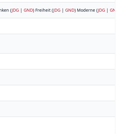
nken (
JDG
|
GND
) Freiheit (
JDG
|
GND
) Moderne (
JDG
|
GND
)