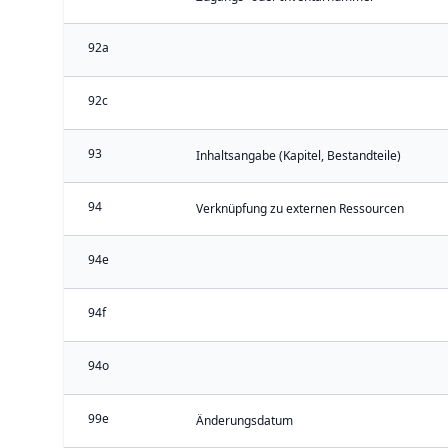
92a
92c
93
Inhaltsangabe (Kapitel, Bestandteile)
94
Verknüpfung zu externen Ressourcen
94e
94f
94o
99e
Änderungsdatum