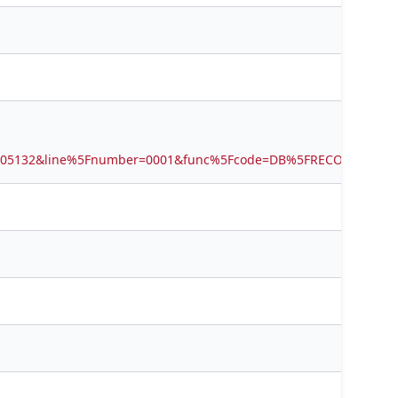
7705132&line%5Fnumber=0001&func%5Fcode=DB%5FRECORDS&ser