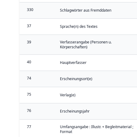
330
Schlagwörter aus Fremddaten
37
Sprache(n) des Textes
39
Verfasserangabe (Personen u.
Körperschaften)
40
Hauptverfasser
74
Erscheinungsort(e)
75
Verlag(e)
76
Erscheinungsjahr
77
Umfangsangabe : Illustr. + Begleitmaterial ;
Format