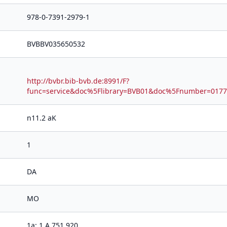
978-0-7391-2979-1
BVBBV035650532
http://bvbr.bib-bvb.de:8991/F?
func=service&doc%5Flibrary=BVB01&doc%5Fnumber=01
n11.2 aK
1
DA
MO
1a: 1 A 751 920