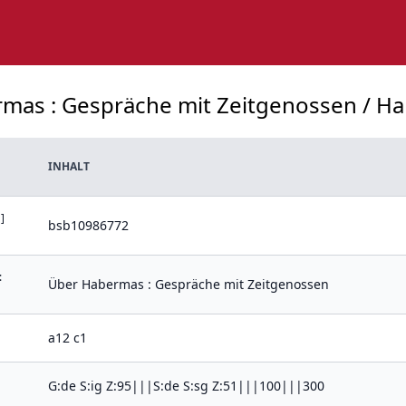
rmas : Gespräche mit Zeitgenossen / Ha
INHALT
]
bsb10986772
:
Über Habermas : Gespräche mit Zeitgenossen
a12 c1
G:de S:ig Z:95|||S:de S:sg Z:51|||100|||300