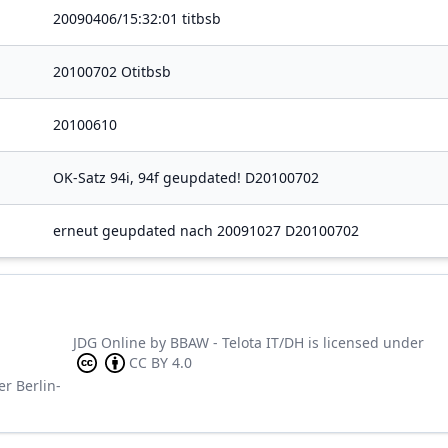
20090406/15:32:01 titbsb
20100702 Otitbsb
20100610
OK-Satz 94i, 94f geupdated! D20100702
erneut geupdated nach 20091027 D20100702
JDG Online
by
BBAW - Telota IT/DH
is licensed under
CC BY 4.0
er Berlin-