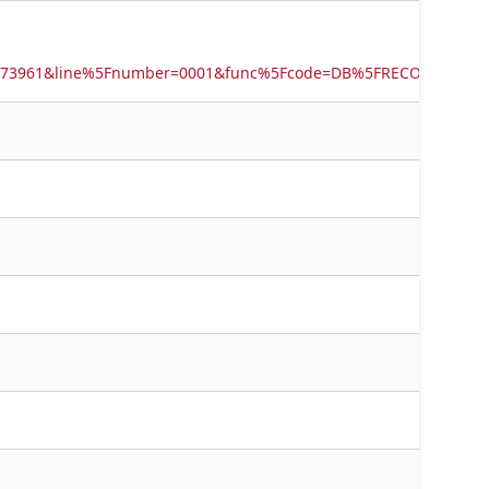
6673961&line%5Fnumber=0001&func%5Fcode=DB%5FRECORDS&ser