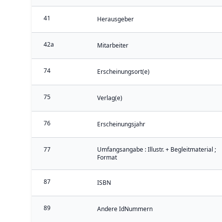
41
Herausgeber
42a
Mitarbeiter
74
Erscheinungsort(e)
75
Verlag(e)
76
Erscheinungsjahr
77
Umfangsangabe : Illustr. + Begleitmaterial ;
Format
87
ISBN
89
Andere IdNummern