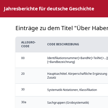
Jahresberichte für deutsche Geschichte
Einträge zu dem Titel "Über Habe
ALLEGRO-
CODE BESCHREIBUNG
CODE
00
Identifikationsnummer[+BandNr[+TeilNr[+...]]
[=Bandbezeichnung]
20
Hauptsachtitel. Körperschaftliche Ergänzung 
Zusatz
30
Systematik-Notationen, Klassifikation
30a
Sachgruppen (Grobsystematik)