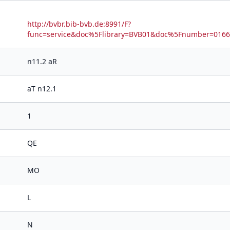
http://bvbr.bib-bvb.de:8991/F?
func=service&doc%5Flibrary=BVB01&doc%5Fnumber=01
n11.2 aR
aT n12.1
1
QE
MO
L
N