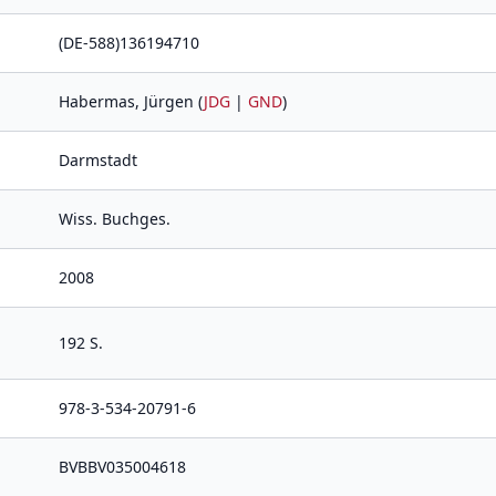
(DE-588)136194710
Habermas, Jürgen (
JDG
|
GND
)
Darmstadt
Wiss. Buchges.
2008
192 S.
978-3-534-20791-6
BVBBV035004618