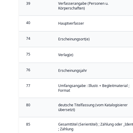
39
Verfasserangabe (Personen u.
Körperschaften)
40
Hauptverfasser
74
Erscheinungsort(e)
75
Verlag(e)
76
Erscheinungsjahr
77
Umfangsangabe : Illustr. + Begleitmaterial ;
Format
80
deutsche Titelfassung (vom Katalogisierer
übersetzt)
85
Gesamttitel (Serientitel) ; Zählung oder _Iden
; Zählung