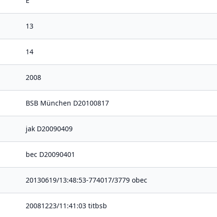
E
13
14
2008
BSB München D20100817
jak D20090409
bec D20090401
20130619/13:48:53-774017/3779 obec
20081223/11:41:03 titbsb