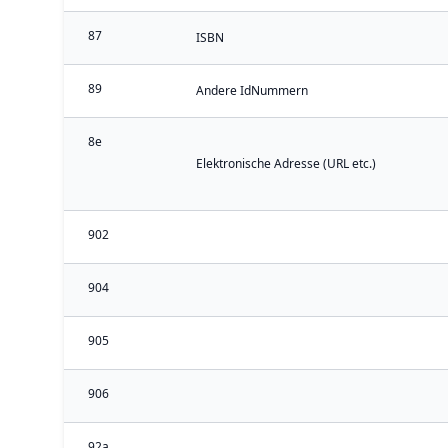
87
ISBN
89
Andere IdNummern
8e
Elektronische Adresse (URL etc.)
902
904
905
906
92a