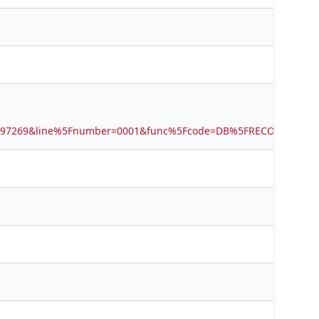
6497269&line%5Fnumber=0001&func%5Fcode=DB%5FRECORDS&ser