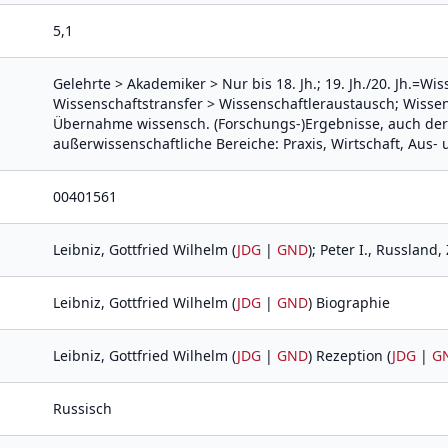
5,1
Gelehrte > Akademiker > Nur bis 18. Jh.; 19. Jh./20. Jh.=Wi
Wissenschaftstransfer > Wissenschaftleraustausch; Wisse
Übernahme wissensch. (Forschungs-)Ergebnisse, auch der 
außerwissenschaftliche Bereiche: Praxis, Wirtschaft, Aus-
00401561
Leibniz, Gottfried Wilhelm (
JDG
|
GND
); Peter I., Russland, 
Leibniz, Gottfried Wilhelm (
JDG
|
GND
) Biographie
Leibniz, Gottfried Wilhelm (
JDG
|
GND
) Rezeption (
JDG
|
G
Russisch