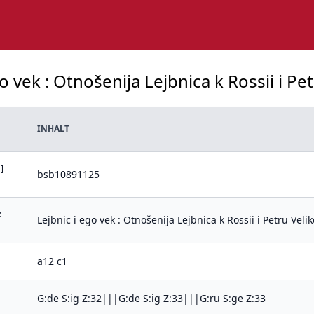
o vek : Otnošenija Lejbnica k Rossii i Pe
INHALT
]
bsb10891125
:
Lejbnic i ego vek : Otnošenija Lejbnica k Rossii i Petru Vel
a12 c1
G:de S:ig Z:32|||G:de S:ig Z:33|||G:ru S:ge Z:33