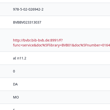
978-5-02-026942-2
BVBBV023313037
http://bvbr.bib-bvb.de:8991/F?
func=service&doc%5Flibrary=BVB01&doc%5Fnumber=01
aI n11.2
0
DA
MO