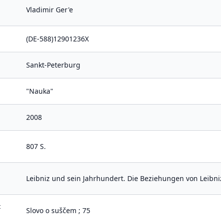
Vladimir Ger'e
(DE-588)12901236X
Sankt-Peterburg
"Nauka"
2008
807 S.
Leibniz und sein Jahrhundert. Die Beziehungen von Leibn
t
Slovo o suščem ; 75