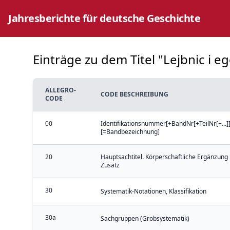
Jahresberichte für deutsche Geschichte
Einträge zu dem Titel "Lejbnic i eg
ALLEGRO-
CODE BESCHREIBUNG
CODE
00
Identifikationsnummer[+BandNr[+TeilNr[+...]]
[=Bandbezeichnung]
20
Hauptsachtitel. Körperschaftliche Ergänzung 
Zusatz
30
Systematik-Notationen, Klassifikation
30a
Sachgruppen (Grobsystematik)