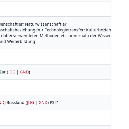
ssenschaftler; Naturwissenschaftler
nschaftsbeziehungen > Technologietransfer; Kulturbeziehungen; W
dabei verwendeten Methoden etc., innerhalb der Wissenschaft un
 und Weiterbildung
Zar (
JDG
|
GND
)
ND
) Russland (
JDG
|
GND
) P321