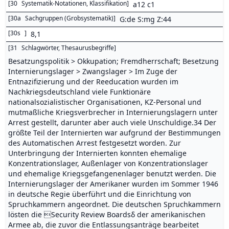
[
30
Systematik-Notationen, Klassifikation
]
a12 c1
[
30a
Sachgruppen (Grobsystematik)
]
G:de S:mg Z:44
[
30s
]
8,1
[
31
Schlagwörter, Thesaurusbegriffe
]
Besatzungspolitik > Okkupation; Fremdherrschaft; Besetzung
Internierungslager > Zwangslager > Im Zuge der
Entnazifizierung und der Reeducation wurden im
Nachkriegsdeutschland viele Funktionäre
nationalsozialistischer Organisationen, KZ-Personal und
mutmaßliche Kriegsverbrecher in Internierungslagern unter
Arrest gestellt, darunter aber auch viele Unschuldige.34 Der
größte Teil der Internierten war aufgrund der Bestimmungen
des Automatischen Arrest festgesetzt worden. Zur
Unterbringung der Internierten konnten ehemalige
Konzentrationslager, Außenlager von Konzentrationslager
und ehemalige Kriegsgefangenenlager benutzt werden. Die
Internierungslager der Amerikaner wurden im Sommer 1946
in deutsche Regie überführt und die Einrichtung von
Spruchkammern angeordnet. Die deutschen Spruchkammern
lösten die Security Review Boardsδ der amerikanischen
Armee ab, die zuvor die Entlassungsanträge bearbeitet