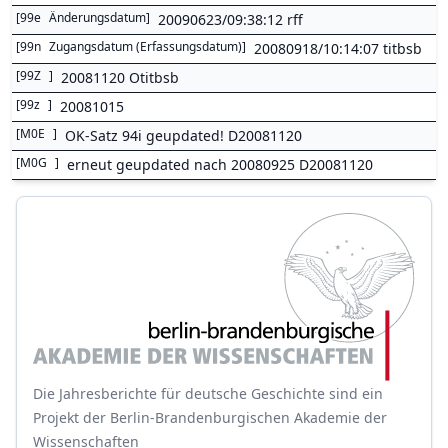
[
99e
Änderungsdatum
]
20090623/09:38:12 rff
[
99n
Zugangsdatum (Erfassungsdatum)
]
20080918/10:14:07 titbsb
[
99Z
]
20081120 Otitbsb
[
99z
]
20081015
[
M0E
]
OK-Satz 94i geupdated! D20081120
[
M0G
]
erneut geupdated nach 20080925 D20081120
Die Jahresberichte für deutsche Geschichte sind ein
Projekt der Berlin-Brandenburgischen Akademie der
Wissenschaften