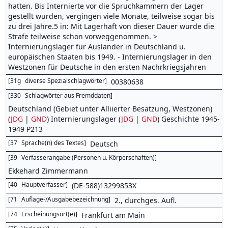
hatten. Bis Internierte vor die Spruchkammern der Lager
gestellt wurden, vergingen viele Monate, teilweise sogar bis
zu drei Jahre.5 in: Mit Lagerhaft von dieser Dauer wurde die
Strafe teilweise schon vorweggenommen. >
Internierungslager für Ausländer in Deutschland u.
europäischen Staaten bis 1949. - Internierungslager in den
Westzonen für Deutsche in den ersten Nachrkriegsjahren
[
31g
diverse Spezialschlagwörter
]
00380638
[
330
Schlagwörter aus Fremddaten
]
Deutschland (Gebiet unter Alliierter Besatzung, Westzonen)
(
JDG
|
GND
) Internierungslager (
JDG
|
GND
) Geschichte 1945-
1949 P213
[
37
Sprache(n) des Textes
]
Deutsch
[
39
Verfasserangabe (Personen u. Körperschaften)
]
Ekkehard Zimmermann
[
40
Hauptverfasser
]
(DE-588)13299853X
[
71
Auflage-/Ausgabebezeichnung
]
2., durchges. Aufl.
[
74
Erscheinungsort(e)
]
Frankfurt am Main