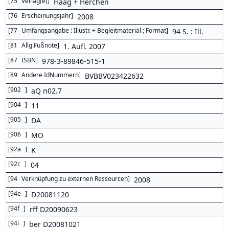
[
75
Verlag(e)
]
Haag + Herchen
[
76
Erscheinungsjahr
]
2008
[
77
Umfangsangabe : Illustr. + Begleitmaterial ; Format
]
94 S. : Ill.
[
81
Allg.Fußnote
]
1. Aufl. 2007
[
87
ISBN
]
978-3-89846-515-1
[
89
Andere IdNummern
]
BVBBV023422632
[
902
]
aQ n02.7
[
904
]
11
[
905
]
DA
[
906
]
MO
[
92a
]
K
[
92c
]
04
[
94
Verknüpfung zu externen Ressourcen
]
2008
[
94e
]
D20081120
[
94f
]
rff D20090623
[
94i
]
ber D20081021