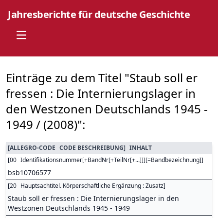
Jahresberichte für deutsche Geschichte
Open main menu
Einträge zu dem Titel "Staub soll er
fressen : Die Internierungslager in
den Westzonen Deutschlands 1945 -
1949 / (2008)":
[
ALLEGRO-CODE
CODE BESCHREIBUNG
]
INHALT
[
00
Identifikationsnummer[+BandNr[+TeilNr[+...]]][=Bandbezeichnung]
]
bsb10706577
[
20
Hauptsachtitel. Körperschaftliche Ergänzung : Zusatz
]
Staub soll er fressen : Die Internierungslager in den
Westzonen Deutschlands 1945 - 1949