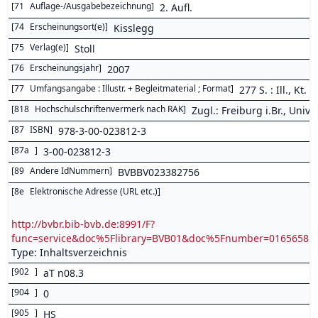
[
71
Auflage-/Ausgabebezeichnung
]
2. Aufl.
[
74
Erscheinungsort(e)
]
Kisslegg
[
75
Verlag(e)
]
Stoll
[
76
Erscheinungsjahr
]
2007
[
77
Umfangsangabe : Illustr. + Begleitmaterial ; Format
]
277 S. : Ill., Kt.
[
818
Hochschulschriftenvermerk nach RAK
]
Zugl.: Freiburg i.Br., Univ.,
[
87
ISBN
]
978-3-00-023812-3
[
87a
]
3-00-023812-3
[
89
Andere IdNummern
]
BVBBV023382756
[
8e
Elektronische Adresse (URL etc.)
]
http://bvbr.bib-bvb.de:8991/F?
func=service&doc%5Flibrary=BVB01&doc%5Fnumber=0165658
Type: Inhaltsverzeichnis
[
902
]
aT n08.3
[
904
]
0
[
905
]
HS