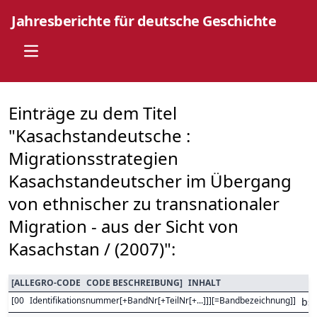
Jahresberichte für deutsche Geschichte
Open main menu
Einträge zu dem Titel
"Kasachstandeutsche :
Migrationsstrategien
Kasachstandeutscher im Übergang
von ethnischer zu transnationaler
Migration - aus der Sicht von
Kasachstan / (2007)":
[
ALLEGRO-CODE
CODE BESCHREIBUNG
]
INHALT
[
00
Identifikationsnummer[+BandNr[+TeilNr[+...]]][=Bandbezeichnung]
]
bs