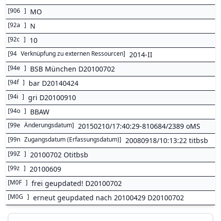
[
906
]
MO
[
92a
]
N
[
92c
]
10
[
94
Verknüpfung zu externen Ressourcen
]
2014-II
[
94e
]
BSB München D20100702
[
94f
]
bar D20140424
[
94i
]
gri D20100910
[
94o
]
BBAW
[
99e
Änderungsdatum
]
20150210/17:40:29-810684/2389 oMS
[
99n
Zugangsdatum (Erfassungsdatum)
]
20080918/10:13:22 titbsb
[
99Z
]
20100702 Otitbsb
[
99z
]
20100609
[
M0F
]
frei geupdated! D20100702
[
M0G
]
erneut geupdated nach 20100429 D20100702