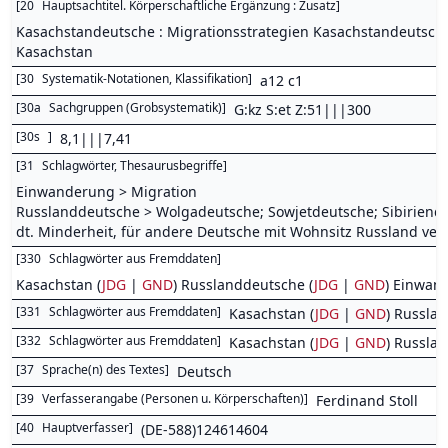
[
20
Hauptsachtitel. Körperschaftliche Ergänzung : Zusatz
]
Kasachstandeutsche : Migrationsstrategien Kasachstandeutscher
Kasachstan
[
30
Systematik-Notationen, Klassifikation
]
a12 c1
[
30a
Sachgruppen (Grobsystematik)
]
G:kz S:et Z:51|||300
[
30s
]
8,1|||7,41
[
31
Schlagwörter, Thesaurusbegriffe
]
Einwanderung > Migration
Russlanddeutsche > Wolgadeutsche; Sowjetdeutsche; Sibiriende
dt. Minderheit, für andere Deutsche mit Wohnsitz Russland ver
[
330
Schlagwörter aus Fremddaten
]
Kasachstan (
JDG
|
GND
) Russlanddeutsche (
JDG
|
GND
) Einwan
[
331
Schlagwörter aus Fremddaten
]
Kasachstan (
JDG
|
GND
) Russla
[
332
Schlagwörter aus Fremddaten
]
Kasachstan (
JDG
|
GND
) Russla
[
37
Sprache(n) des Textes
]
Deutsch
[
39
Verfasserangabe (Personen u. Körperschaften)
]
Ferdinand Stoll
[
40
Hauptverfasser
]
(DE-588)124614604