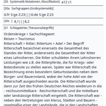
[
30
Systematik-Notationen, Klassifikation
]
a12 c1
[
30a
Sachgruppen (Grobsystematik)
]
G:fr S:ge Z:23|||G:de S:ge Z:23
[
30s
]
8,1|||8,2
[
31
Schlagwörter, Thesaurusbegriffe
]
Ordenskriege > Sachschlagwort
Reisen > Tourismus
Ritterschaft > Ritter; Rittertum > Adel > Der Begriff
Ritterschaft bezeichnet einerseits die Gesamtheit des
Standes der Ritter, andererseits die Gesamtheit der Ritter
eines Lehnsherren. Die Ritter schuldeten ihrem Lehnsherren
Leistungen wie z.B. die Ritterpferde, die für Kriegs- oder
Botendienste zu stellen waren. Später war Ritterschaft die
Bezeichnung eines besondern Geburtsstandes neben dem
Bürger- und Bauernstand, wobei der hohe Adel von der
Ritterschaft ausgeschieden wurde. Die Ritterschaft wurde
dann zur Zeit des frühen Deutschen Reiches wiederum in die
- reichsunmittelbare - Reichsritterschaft und die mittelbare
oder landsässige Ritterschaft eingeteilt. Die Ritterschaft war -
neben den Vertretungen von Klerus, Städten und Bauern -
regelmäßig einer der Landstände, die in den Landschaften