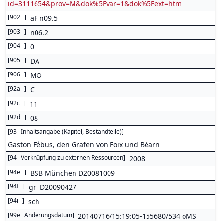
id=3111654&prov=M&dok%5Fvar=1&dok%5Fext=htm
[
902
]
aF n09.5
[
903
]
n06.2
[
904
]
0
[
905
]
DA
[
906
]
MO
[
92a
]
C
[
92c
]
11
[
92d
]
08
[
93
Inhaltsangabe (Kapitel, Bestandteile)
]
Gaston Fébus, den Grafen von Foix und Béarn
[
94
Verknüpfung zu externen Ressourcen
]
2008
[
94e
]
BSB München D20081009
[
94f
]
gri D20090427
[
94i
]
sch
[
99e
Änderungsdatum
]
20140716/15:19:05-155680/534 oMS