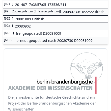
[
99K
]
20140717/08:57:05-173536/611
[
99n
Zugangsdatum (Erfassungsdatum)
]
20080730/16:22:22 titbsb
[
99Z
]
20081009 Otitbsb
[
99z
]
20080902
[
M0F
]
frei geupdated! D20081009
[
M0G
]
erneut geupdated nach 20080730 D20081009
Die Jahresberichte für deutsche Geschichte sind ein
Projekt der Berlin-Brandenburgischen Akademie der
Wissenschaften