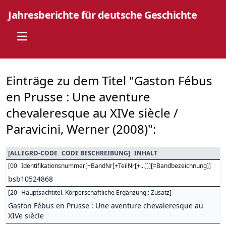
Jahresberichte für deutsche Geschichte
Open main menu
Einträge zu dem Titel "Gaston Fébus
en Prusse : Une aventure
chevaleresque au XIVe siècle /
Paravicini, Werner (2008)":
[
ALLEGRO-CODE
CODE BESCHREIBUNG
]
INHALT
[
00
Identifikationsnummer[+BandNr[+TeilNr[+...]]][=Bandbezeichnung]
]
bsb10524868
[
20
Hauptsachtitel. Körperschaftliche Ergänzung : Zusatz
]
Gaston Fébus en Prusse : Une aventure chevaleresque au
XIVe siècle