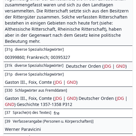
zusammengefasst waren und sich zu den Landtagen
versammelten. Die Ritterschaft setzte sich aus den Besitzern
der Rittergüter zusammen. Solche verfassten Ritterschaften
bestehen in einigen Gebieten noch heute fort (siehe:
Althessische Ritterschaft, Rheinische Ritterschaft), haben
aber in der Gegenwart nach dem Gesetz keine politische
Bedeutung mehr.
[
31g
diverse Spezialschlagwörter
]
00399860; Frankreich; 00395327
[
31k
diverse Spezialschlagwörter
]
Deutscher Orden (
JDG
|
GND
)
[
31p
diverse Spezialschlagwörter
]
Gaston III., Foix, Comte (
JDG
|
GND
)
[
330
Schlagwörter aus Fremddaten
]
Gaston III., Foix, Comte (
JDG
|
GND
) Deutscher Orden (
JDG
|
GND
) Geschichte 1357-1358 P312
[
37
Sprache(n) des Textes
]
fre
[
39
Verfasserangabe (Personen u. Körperschaften)
]
Werner Paravicini