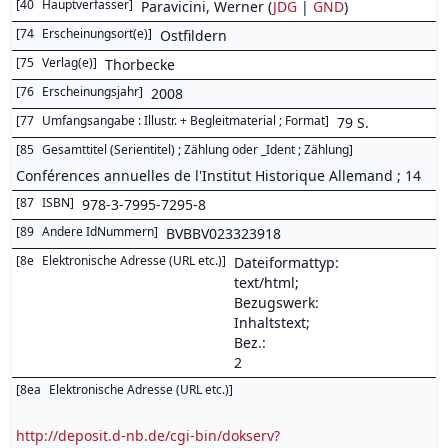
[
40
Hauptverfasser
]
Paravicini, Werner (
JDG
|
GND
)
[
74
Erscheinungsort(e)
]
Ostfildern
[
75
Verlag(e)
]
Thorbecke
[
76
Erscheinungsjahr
]
2008
[
77
Umfangsangabe : Illustr. + Begleitmaterial ; Format
]
79 S.
[
85
Gesamttitel (Serientitel) ; Zählung oder _Ident ; Zählung
]
Conférences annuelles de l'Institut Historique Allemand ; 14
[
87
ISBN
]
978-3-7995-7295-8
[
89
Andere IdNummern
]
BVBBV023323918
[
8e
Elektronische Adresse (URL etc.)
]
Dateiformattyp:
text/html;
Bezugswerk:
Inhaltstext;
Bez.:
2
[
8ea
Elektronische Adresse (URL etc.)
]
http://deposit.d-nb.de/cgi-bin/dokserv?