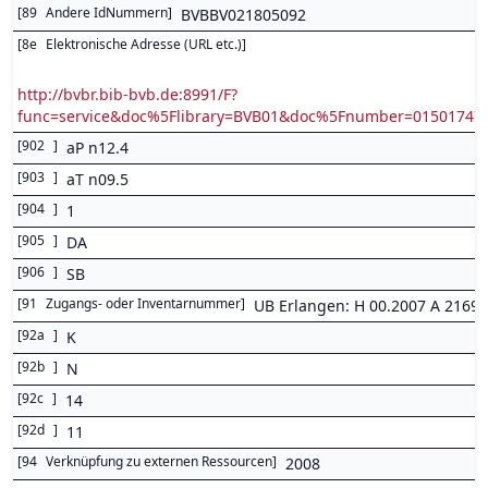
[
89
Andere IdNummern
]
BVBBV021805092
[
8e
Elektronische Adresse (URL etc.)
]
http://bvbr.bib-bvb.de:8991/F?
func=service&doc%5Flibrary=BVB01&doc%5Fnumber=0150174
[
902
]
aP n12.4
[
903
]
aT n09.5
[
904
]
1
[
905
]
DA
[
906
]
SB
[
91
Zugangs- oder Inventarnummer
]
UB Erlangen: H 00.2007 A 2169
[
92a
]
K
[
92b
]
N
[
92c
]
14
[
92d
]
11
[
94
Verknüpfung zu externen Ressourcen
]
2008