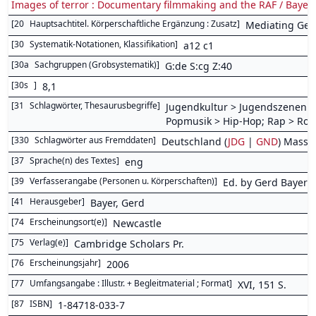
Images of terror : Documentary filmmaking and the RAF / Bayer
[
20
Hauptsachtitel. Körperschaftliche Ergänzung : Zusatz
]
Mediating Germ
[
30
Systematik-Notationen, Klassifikation
]
a12 c1
[
30a
Sachgruppen (Grobsystematik)
]
G:de S:cg Z:40
[
30s
]
8,1
[
31
Schlagwörter, Thesaurusbegriffe
]
Jugendkultur > Jugendszenen >
Popmusik > Hip-Hop; Rap > Roc
[
330
Schlagwörter aus Fremddaten
]
Deutschland (
JDG
|
GND
) Masse
[
37
Sprache(n) des Textes
]
eng
[
39
Verfasserangabe (Personen u. Körperschaften)
]
Ed. by Gerd Bayer
[
41
Herausgeber
]
Bayer, Gerd
[
74
Erscheinungsort(e)
]
Newcastle
[
75
Verlag(e)
]
Cambridge Scholars Pr.
[
76
Erscheinungsjahr
]
2006
[
77
Umfangsangabe : Illustr. + Begleitmaterial ; Format
]
XVI, 151 S.
[
87
ISBN
]
1-84718-033-7