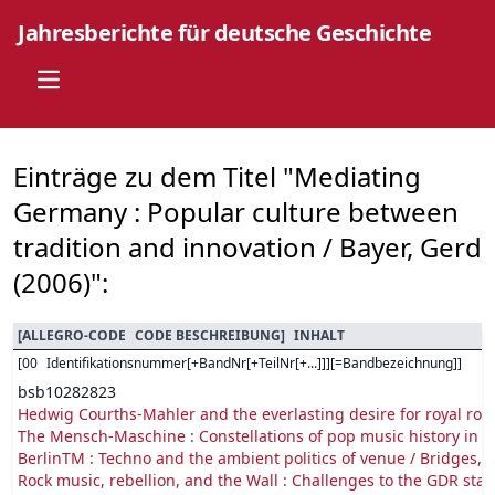
Jahresberichte für deutsche Geschichte
Open main menu
Einträge zu dem Titel "Mediating
Germany : Popular culture between
tradition and innovation / Bayer, Gerd
(2006)":
[
ALLEGRO-CODE
CODE BESCHREIBUNG
]
INHALT
[
00
Identifikationsnummer[+BandNr[+TeilNr[+...]]][=Bandbezeichnung]
]
bsb10282823
Hedwig Courths-Mahler and the everlasting desire for royal ro
The Mensch-Maschine : Constellations of pop music history in Ad
BerlinTM : Techno and the ambient politics of venue / Bridges, 
Rock music, rebellion, and the Wall : Challenges to the GDR state