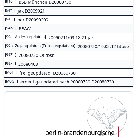
[
94e
]
BSB München D20080730
[
94f
]
jak D20090211
[
94i
]
ber D20090209
[
94o
]
BBAW
[
99e
Änderungsdatum
]
20090211/09:18:21 jak
[
99n
Zugangsdatum (Erfassungsdatum)
]
20080730/16:03:12 titbsb
[
99Z
]
20080730 Otitbsb
[
99z
]
20080403
[
M0F
]
frei geupdated! D20080730
[
M0G
]
erneut geupdated nach 20080730 D20080730