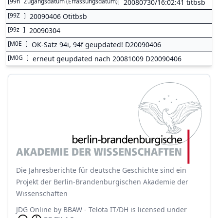
[
99n
Zugangsdatum (Erfassungsdatum)
]
20080730/16:02:41 titbsb
[
99Z
]
20090406 Otitbsb
[
99z
]
20090304
[
M0E
]
OK-Satz 94i, 94f geupdated! D20090406
[
M0G
]
erneut geupdated nach 20081009 D20090406
Die Jahresberichte für deutsche Geschichte sind ein
Projekt der Berlin-Brandenburgischen Akademie der
Wissenschaften
JDG Online
by
BBAW - Telota IT/DH
is licensed under