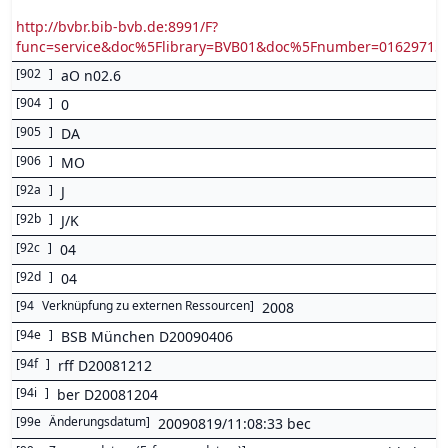
http://bvbr.bib-bvb.de:8991/F?
func=service&doc%5Flibrary=BVB01&doc%5Fnumber=0162971
[
902
]
aO n02.6
[
904
]
0
[
905
]
DA
[
906
]
MO
[
92a
]
J
[
92b
]
J/K
[
92c
]
04
[
92d
]
04
[
94
Verknüpfung zu externen Ressourcen
]
2008
[
94e
]
BSB München D20090406
[
94f
]
rff D20081212
[
94i
]
ber D20081204
[
99e
Änderungsdatum
]
20090819/11:08:33 bec