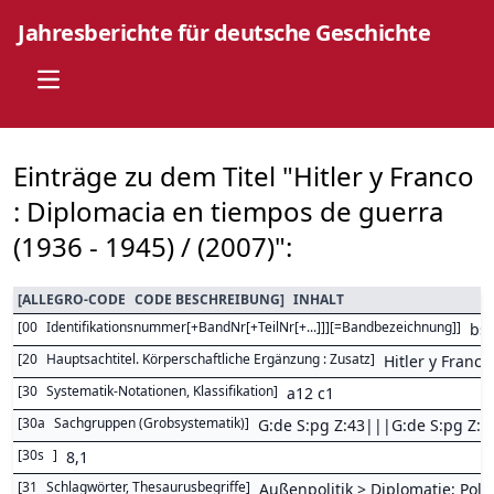
Jahresberichte für deutsche Geschichte
Open main menu
Einträge zu dem Titel "Hitler y Franco
: Diplomacia en tiempos de guerra
(1936 - 1945) / (2007)":
[
ALLEGRO-CODE
CODE BESCHREIBUNG
]
INHALT
[
00
Identifikationsnummer[+BandNr[+TeilNr[+...]]][=Bandbezeichnung]
]
bs
[
20
Hauptsachtitel. Körperschaftliche Ergänzung : Zusatz
]
Hitler y Franc
[
30
Systematik-Notationen, Klassifikation
]
a12 c1
[
30a
Sachgruppen (Grobsystematik)
]
G:de S:pg Z:43|||G:de S:pg Z:4
[
30s
]
8,1
[
31
Schlagwörter, Thesaurusbegriffe
]
Außenpolitik > Diplomatie; Pol