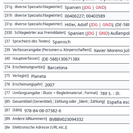
[
31g
diverse Spezialschlagwörter
]
Spanien (
JDG
|
GND
)
[
31h
diverse Spezialschlagwörter
]
00406227; 00403589
[
31p
diverse Spezialschlagwörter
]
Hitler, Adolf (
JDG
|
GND
); (DE-588
[
330
Schlagwörter aus Fremddaten
]
Spanien (
JDG
|
GND
) Außenpoliti
[
37
Sprache(n) des Textes
]
Spanisch
[
39
Verfasserangabe (Personen u. Körperschaften)
]
Xavier Moreno Juliá
[
40
Hauptverfasser
]
(DE-588)13067138X
[
74
Erscheinungsort(e)
]
Barcelona
[
75
Verlag(e)
]
Planeta
[
76
Erscheinungsjahr
]
2007
[
77
Umfangsangabe : Illustr. + Begleitmaterial ; Format
]
789 S. : Ill.
[
85
Gesamttitel (Serientitel) ; Zählung oder _Ident ; Zählung
]
España escrit
[
87
ISBN
]
978-84-08-07382-6
[
89
Andere IdNummern
]
BVBBV023094332
[
8e
Elektronische Adresse (URL etc.)
]