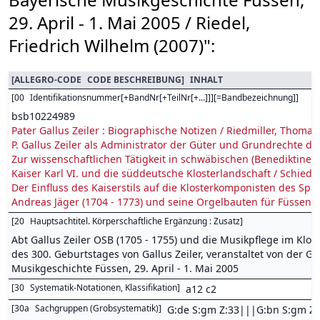
29. April - 1. Mai 2005 / Riedel,
Friedrich Wilhelm (2007)":
[
ALLEGRO-CODE
CODE BESCHREIBUNG
]
INHALT
[
00
Identifikationsnummer[+BandNr[+TeilNr[+...]]][=Bandbezeichnung]
]
bsb10224989
Pater Gallus Zeiler : Biographische Notizen / Riedmiller, Thomas
P. Gallus Zeiler als Administrator der Güter und Grundrechte des
Zur wissenschaftlichen Tätigkeit in schwäbischen (Benediktiner-
Kaiser Karl VI. und die süddeutsche Klosterlandschaft / Schied
Der Einfluss des Kaiserstils auf die Klosterkomponisten des Spät
Andreas Jäger (1704 - 1773) und seine Orgelbauten für Füssen / 
[
20
Hauptsachtitel. Körperschaftliche Ergänzung : Zusatz
]
Abt Gallus Zeiler OSB (1705 - 1755) und die Musikpflege im Klos
des 300. Geburtstages von Gallus Zeiler, veranstaltet von der G
Musikgeschichte Füssen, 29. April - 1. Mai 2005
[
30
Systematik-Notationen, Klassifikation
]
a12 c2
[
30a
Sachgruppen (Grobsystematik)
]
G:de S:gm Z:33|||G:bn S:gm Z: