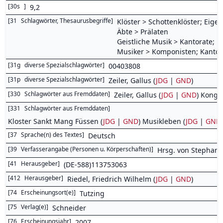
[
30s
]
9,2
[
31
Schlagwörter, Thesaurusbegriffe
]
Klöster > Schottenklöster; Eigen
Äbte > Prälaten
Geistliche Musik > Kantorate; 
Musiker > Komponisten; Kantor
[
31g
diverse Spezialschlagwörter
]
00403808
[
31p
diverse Spezialschlagwörter
]
Zeiler, Gallus (
JDG
|
GND
)
[
330
Schlagwörter aus Fremddaten
]
Zeiler, Gallus (
JDG
|
GND
) Kongr
[
331
Schlagwörter aus Fremddaten
]
Kloster Sankt Mang Füssen (
JDG
|
GND
) Musikleben (
JDG
|
GND
[
37
Sprache(n) des Textes
]
Deutsch
[
39
Verfasserangabe (Personen u. Körperschaften)
]
Hrsg. von Stephan H
[
41
Herausgeber
]
(DE-588)113753063
[
412
Herausgeber
]
Riedel, Friedrich Wilhelm (
JDG
|
GND
)
[
74
Erscheinungsort(e)
]
Tutzing
[
75
Verlag(e)
]
Schneider
[
76
Erscheinungsjahr
]
2007