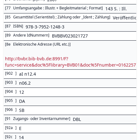
[
77
Umfangsangabe : Illustr. + Begleitmaterial ; Format
]
143 S. : Ill.
[
85
Gesamttitel (Serientitel) ; Zählung oder _Ident ; Zählung
]
Veröffentlic
[
87
ISBN
]
978-3-7952-1248-3
[
89
Andere IdNummern
]
BVBBV023021727
[
8e
Elektronische Adresse (URL etc.)
]
http://bvbr.bib-bvb.de:8991/F?
func=service&doc%5Flibrary=BVB01&doc%5Fnumber=0162257
[
902
]
aI n12.4
[
903
]
n06.2
[
904
]
12
[
905
]
DA
[
906
]
SB
[
91
Zugangs- oder Inventarnummer
]
DBL
[
92a
]
E
[
92c
]
14