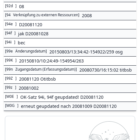
[
92d
]
08
[
94
Verknüpfung zu externen Ressourcen
]
2008
[
94e
]
D20081120
[
94f
]
jak D20081028
[
94i
]
bec
[
99e
Änderungsdatum
]
20150803/13:34:42-154922/259 osg
[
99K
]
20150810/10:24:49-154954/263
[
99n
Zugangsdatum (Erfassungsdatum)
]
20080730/16:15:02 titbsb
[
99Z
]
20081120 Otitbsb
[
99z
]
20081002
[
M0E
]
OK-Satz 94i, 94f geupdated! D20081120
[
M0G
]
erneut geupdated nach 20081009 D20081120