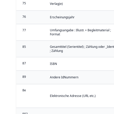
75
Verlag(e)
76
Erscheinungsjahr
77
Umfangsangabe : Illustr. + Begleitmaterial ;
Format
85
Gesamttitel (Serientitel) ; Zählung oder _Iden
; Zählung
87
ISBN
89
Andere IdNummern
8e
Elektronische Adresse (URL etc.)
902