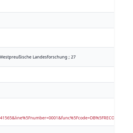
d Westpreußische Landesforschung ; 27
6141565&line%5Fnumber=0001&func%5Fcode=DB%5FRECORDS&ser