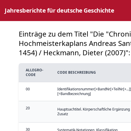
Jahresberichte für deutsche Geschichte
Einträge zu dem Titel "Die "Chro
Hochmeisterkaplans Andreas Sant
1454) / Heckmann, Dieter (2007)":
ALLEGRO-
CODE BESCHREIBUNG
CODE
00
Identifikationsnummer[+BandNr[+TeilNr[+...]]
[=Bandbezeichnung]
20
Hauptsachtitel. Körperschaftliche Ergänzung 
Zusatz
30
Systematik-Notationen, Klassifikation