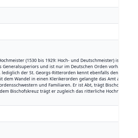
ochmeister (1530 bis 1929: Hoch- und Deutschmeister) ist das hö
nes Generalsuperiors und ist nur im Deutschen Orden vorhanden. I
lediglich der St. Georgs-Ritterorden kennt ebenfalls den Titel "Ho
mit dem Wandel in einen Klerikerorden gelangte das Amt an die Pri
rdensschwestern und Familiaren. Er ist Abt, trägt Bischofsstab u
 dem Bischofskreuz trägt er zugleich das ritterliche Hochmeisterk