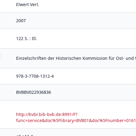
Elwert Verl.
2007
122 S. : Ill.
t
Einzelschriften der Historischen Kommission für Ost- un
978-3-7708-1312-4
BVBBV022936836
http://bvbr.bib-bvb.de:8991/F?
func=service&doc%5Flibrary=BVB01&doc%5Fnumber=01