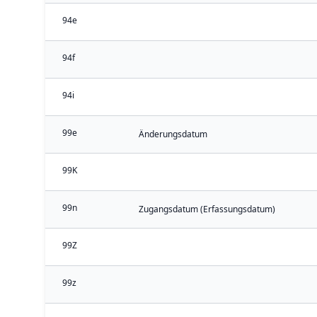
94e
94f
94i
99e
Änderungsdatum
99K
99n
Zugangsdatum (Erfassungsdatum)
99Z
99z