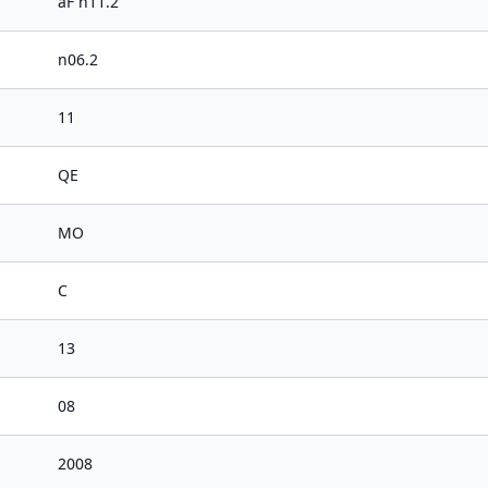
aF n11.2
n06.2
11
QE
MO
C
13
08
2008