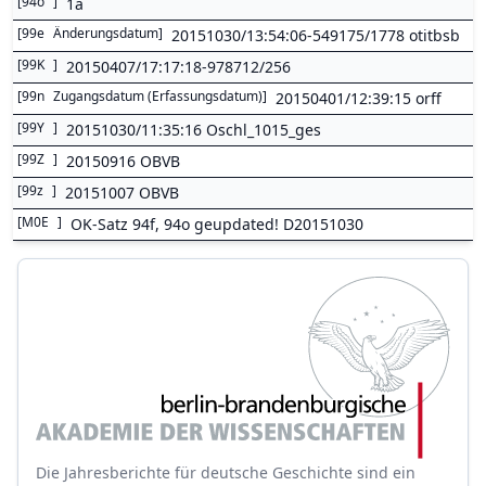
[
94o
]
1a
[
99e
Änderungsdatum
]
20151030/13:54:06-549175/1778 otitbsb
[
99K
]
20150407/17:17:18-978712/256
[
99n
Zugangsdatum (Erfassungsdatum)
]
20150401/12:39:15 orff
[
99Y
]
20151030/11:35:16 Oschl_1015_ges
[
99Z
]
20150916 OBVB
[
99z
]
20151007 OBVB
[
M0E
]
OK-Satz 94f, 94o geupdated! D20151030
Die Jahresberichte für deutsche Geschichte sind ein