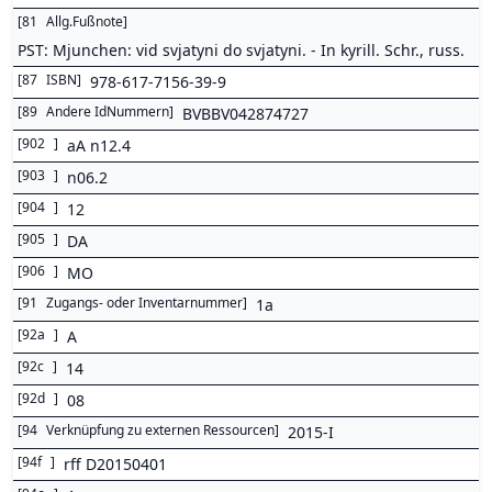
[
81
Allg.Fußnote
]
PST: Mjunchen: vid svjatyni do svjatyni. - In kyrill. Schr., russ.
[
87
ISBN
]
978-617-7156-39-9
[
89
Andere IdNummern
]
BVBBV042874727
[
902
]
aA n12.4
[
903
]
n06.2
[
904
]
12
[
905
]
DA
[
906
]
MO
[
91
Zugangs- oder Inventarnummer
]
1a
[
92a
]
A
[
92c
]
14
[
92d
]
08
[
94
Verknüpfung zu externen Ressourcen
]
2015-I
[
94f
]
rff D20150401