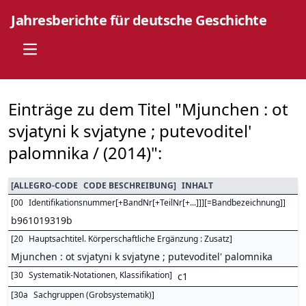
Jahresberichte für deutsche Geschichte
Open main menu
Einträge zu dem Titel "Mjunchen : ot
svjatyni k svjatyne ; putevoditel'
palomnika / (2014)":
[
ALLEGRO-CODE
CODE BESCHREIBUNG
]
INHALT
[
00
Identifikationsnummer[+BandNr[+TeilNr[+...]]][=Bandbezeichnung]
]
b961019319b
[
20
Hauptsachtitel. Körperschaftliche Ergänzung : Zusatz
]
Mjunchen : ot svjatyni k svjatyne ; putevoditel' palomnika
[
30
Systematik-Notationen, Klassifikation
]
c1
[
30a
Sachgruppen (Grobsystematik)
]