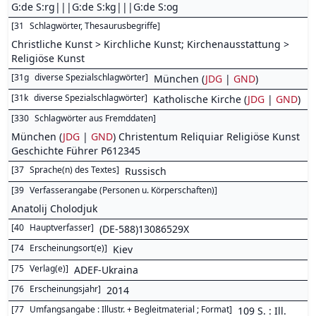
G:de S:rg|||G:de S:kg|||G:de S:og
[
31
Schlagwörter, Thesaurusbegriffe
]
Christliche Kunst > Kirchliche Kunst; Kirchenausstattung >
Religiöse Kunst
[
31g
diverse Spezialschlagwörter
]
München (
JDG
|
GND
)
[
31k
diverse Spezialschlagwörter
]
Katholische Kirche (
JDG
|
GND
)
[
330
Schlagwörter aus Fremddaten
]
München (
JDG
|
GND
) Christentum Reliquiar Religiöse Kunst
Geschichte Führer P612345
[
37
Sprache(n) des Textes
]
Russisch
[
39
Verfasserangabe (Personen u. Körperschaften)
]
Anatolij Cholodjuk
[
40
Hauptverfasser
]
(DE-588)13086529X
[
74
Erscheinungsort(e)
]
Kiev
[
75
Verlag(e)
]
ADEF-Ukraina
[
76
Erscheinungsjahr
]
2014
[
77
Umfangsangabe : Illustr. + Begleitmaterial ; Format
]
109 S. : Ill.