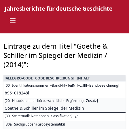
Jahresberichte für deutsche Geschichte
Open main menu
Einträge zu dem Titel "Goethe &
Schiller im Spiegel der Medizin /
(2014)":
[
ALLEGRO-CODE
CODE BESCHREIBUNG
]
INHALT
[
00
Identifikationsnummer[+BandNr[+TeilNr[+...]]][=Bandbezeichnung]
]
b961018248l
[
20
Hauptsachtitel. Körperschaftliche Ergänzung : Zusatz
]
Goethe & Schiller im Spiegel der Medizin
[
30
Systematik-Notationen, Klassifikation
]
c1
[
30a
Sachgruppen (Grobsystematik)
]