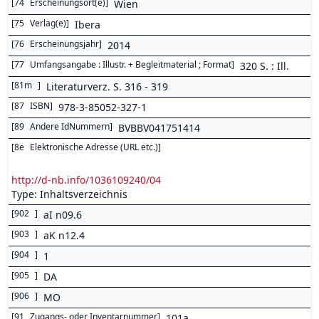
[
74
Erscheinungsort(e)
]
Wien
[
75
Verlag(e)
]
Ibera
[
76
Erscheinungsjahr
]
2014
[
77
Umfangsangabe : Illustr. + Begleitmaterial ; Format
]
320 S. : Ill.
[
81m
]
Literaturverz. S. 316 - 319
[
87
ISBN
]
978-3-85052-327-1
[
89
Andere IdNummern
]
BVBBV041751414
[
8e
Elektronische Adresse (URL etc.)
]
http://d-nb.info/1036109240/04
Type: Inhaltsverzeichnis
[
902
]
aI n09.6
[
903
]
aK n12.4
[
904
]
1
[
905
]
DA
[
906
]
MO
[
91
Zugangs- oder Inventarnummer
]
101a