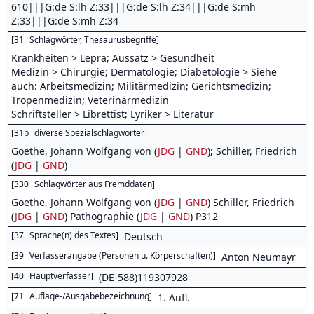
610|||G:de S:lh Z:33|||G:de S:lh Z:34|||G:de S:mh
Z:33|||G:de S:mh Z:34
[
31
Schlagwörter, Thesaurusbegriffe
]
Krankheiten > Lepra; Aussatz > Gesundheit
Medizin > Chirurgie; Dermatologie; Diabetologie > Siehe
auch: Arbeitsmedizin; Militärmedizin; Gerichtsmedizin;
Tropenmedizin; Veterinärmedizin
Schriftsteller > Librettist; Lyriker > Literatur
[
31p
diverse Spezialschlagwörter
]
Goethe, Johann Wolfgang von (
JDG
|
GND
); Schiller, Friedrich
(
JDG
|
GND
)
[
330
Schlagwörter aus Fremddaten
]
Goethe, Johann Wolfgang von (
JDG
|
GND
) Schiller, Friedrich
(
JDG
|
GND
) Pathographie (
JDG
|
GND
) P312
[
37
Sprache(n) des Textes
]
Deutsch
[
39
Verfasserangabe (Personen u. Körperschaften)
]
Anton Neumayr
[
40
Hauptverfasser
]
(DE-588)119307928
[
71
Auflage-/Ausgabebezeichnung
]
1. Aufl.