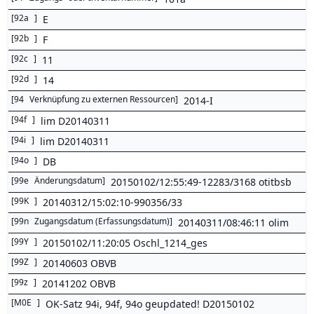
[
92a
]
E
[
92b
]
F
[
92c
]
11
[
92d
]
14
[
94
Verknüpfung zu externen Ressourcen
]
2014-I
[
94f
]
lim D20140311
[
94i
]
lim D20140311
[
94o
]
DB
[
99e
Änderungsdatum
]
20150102/12:55:49-12283/3168 otitbsb
[
99K
]
20140312/15:02:10-990356/33
[
99n
Zugangsdatum (Erfassungsdatum)
]
20140311/08:46:11 olim
[
99Y
]
20150102/11:20:05 Oschl_1214_ges
[
99Z
]
20140603 OBVB
[
99z
]
20141202 OBVB
[
M0E
]
OK-Satz 94i, 94f, 94o geupdated! D20150102