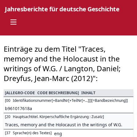
Jahresberichte für deutsche Geschichte
Open main menu
Einträge zu dem Titel "Traces,
memory and the Holocaust in the
writings of W.G. / Langton, Daniel;
Dreyfus, Jean-Marc (2012)":
[
ALLEGRO-CODE
CODE BESCHREIBUNG
]
INHALT
[
00
Identifikationsnummer[+BandNr[+TeilNr[+...]]][=Bandbezeichnung]
]
b961017618a
[
20
Hauptsachtitel. Körperschaftliche Ergänzung : Zusatz
]
Traces, memory and the Holocaust in the writings of W.G.
[
37
Sprache(n) des Textes
]
eng