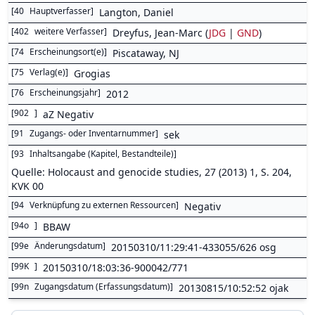
[
40
Hauptverfasser
]
Langton, Daniel
[
402
weitere Verfasser
]
Dreyfus, Jean-Marc (
JDG
|
GND
)
[
74
Erscheinungsort(e)
]
Piscataway, NJ
[
75
Verlag(e)
]
Grogias
[
76
Erscheinungsjahr
]
2012
[
902
]
aZ Negativ
[
91
Zugangs- oder Inventarnummer
]
sek
[
93
Inhaltsangabe (Kapitel, Bestandteile)
]
Quelle: Holocaust and genocide studies, 27 (2013) 1, S. 204,
KVK 00
[
94
Verknüpfung zu externen Ressourcen
]
Negativ
[
94o
]
BBAW
[
99e
Änderungsdatum
]
20150310/11:29:41-433055/626 osg
[
99K
]
20150310/18:03:36-900042/771
[
99n
Zugangsdatum (Erfassungsdatum)
]
20130815/10:52:52 ojak