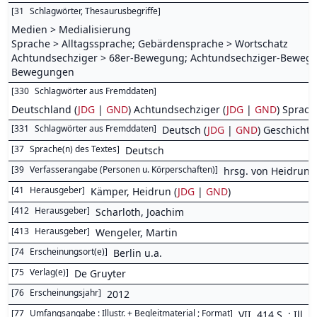
[
31
Schlagwörter, Thesaurusbegriffe
]
Medien > Medialisierung
Sprache > Alltagssprache; Gebärdensprache > Wortschatz
Achtundsechziger > 68er-Bewegung; Achtundsechziger-Bewegu
Bewegungen
[
330
Schlagwörter aus Fremddaten
]
Deutschland (
JDG
|
GND
) Achtundsechziger (
JDG
|
GND
) Sprach
[
331
Schlagwörter aus Fremddaten
]
Deutsch (
JDG
|
GND
) Geschicht
[
37
Sprache(n) des Textes
]
Deutsch
[
39
Verfasserangabe (Personen u. Körperschaften)
]
hrsg. von Heidrun 
[
41
Herausgeber
]
Kämper, Heidrun (
JDG
|
GND
)
[
412
Herausgeber
]
Scharloth, Joachim
[
413
Herausgeber
]
Wengeler, Martin
[
74
Erscheinungsort(e)
]
Berlin u.a.
[
75
Verlag(e)
]
De Gruyter
[
76
Erscheinungsjahr
]
2012
[
77
Umfangsangabe : Illustr. + Begleitmaterial ; Format
]
VII, 414 S. : Ill.,