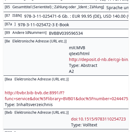
[
85
Gesamttitel (Serientitel) ; Zählung oder _Ident ; Zählung
]
Sprache und 
[
87
ISBN
]
978-3-11-025471-6 Gb. : EUR 99.95 (DE), USD 140.00 (U
[
87a
]
978-3-11-025472-3 E-Book
[
89
Andere IdNummern
]
BVBBV039596534
[
8e
Elektronische Adresse (URL etc.)
]
mX:MVB
qtext/html
http://deposit.d-nb.de/cgi-b
Type: Abstract
A2
[
8ea
Elektronische Adresse (URL etc.)
]
http://bvbr.bib-bvb.de:8991/F?
func=service&doc%5Flibrary=BVB01&doc%5Fnumber=0244475
Type: Inhaltsverzeichnis
[
8eb
Elektronische Adresse (URL etc.)
]
doi:10.1515/9783110254723
Type: Volltext