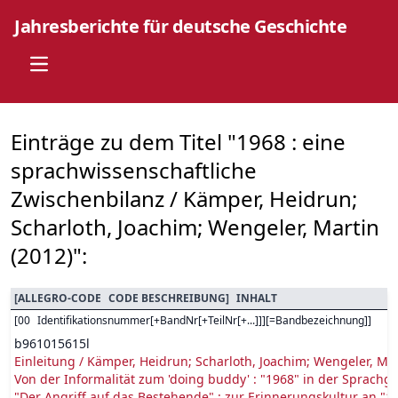
Jahresberichte für deutsche Geschichte
Open main menu
Einträge zu dem Titel "1968 : eine
sprachwissenschaftliche
Zwischenbilanz / Kämper, Heidrun;
Scharloth, Joachim; Wengeler, Martin
(2012)":
[
ALLEGRO-CODE
CODE BESCHREIBUNG
]
INHALT
[
00
Identifikationsnummer[+BandNr[+TeilNr[+...]]][=Bandbezeichnung]
]
b961015615l
Einleitung / Kämper, Heidrun; Scharloth, Joachim; Wengeler, Ma
Von der Informalität zum 'doing buddy' : "1968" in der Sprachg
"Der Angriff auf das Bestehende" : zur Erinnerungskultur an "1