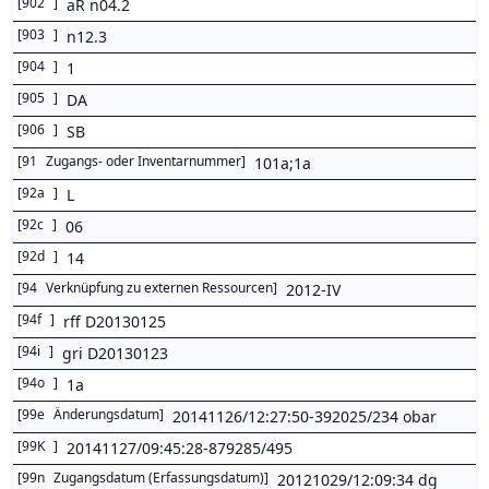
[
902
]
aR n04.2
[
903
]
n12.3
[
904
]
1
[
905
]
DA
[
906
]
SB
[
91
Zugangs- oder Inventarnummer
]
101a;1a
[
92a
]
L
[
92c
]
06
[
92d
]
14
[
94
Verknüpfung zu externen Ressourcen
]
2012-IV
[
94f
]
rff D20130125
[
94i
]
gri D20130123
[
94o
]
1a
[
99e
Änderungsdatum
]
20141126/12:27:50-392025/234 obar
[
99K
]
20141127/09:45:28-879285/495
[
99n
Zugangsdatum (Erfassungsdatum)
]
20121029/12:09:34 dg