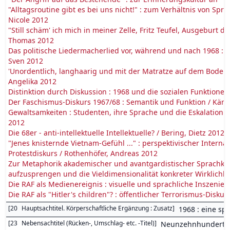
"Alltagsroutine gibt es bei uns nicht!" : zum Verhältnis von Spra
Nicole 2012
"Still schäm' ich mich in meiner Zelle, Fritz Teufel, Ausgeburt d
Thomas 2012
Das politische Liedermacherlied vor, während und nach 1968 : 
Sven 2012
'Unordentlich, langhaarig und mit der Matratze auf dem Boden' 
Angelika 2012
Distinktion durch Diskussion : 1968 und die sozialen Funktionen
Der Faschismus-Diskurs 1967/68 : Semantik und Funktion / Käm
Gewaltsamkeiten : Studenten, ihre Sprache und die Eskalation
2012
Die 68er - anti-intellektuelle Intellektuelle? / Bering, Dietz 2012
"Jenes knisternde Vietnam-Gefühl ..." : perspektivischer Intern
Protestdiskurs / Rothenhöfer, Andreas 2012
Zur Metaphorik akademischer und avantgardistischer Sprachkr
aufzusprengen und die Vieldimensionalität konkreter Wirklichkei
Die RAF als Medienereignis : visuelle und sprachliche Inszenier
Die RAF als "Hitler's children"? : öffentlicher Terrorismus-Dis
[
20
Hauptsachtitel. Körperschaftliche Ergänzung : Zusatz
]
1968 : eine sp
[
23
Nebensachtitel (Rücken-, Umschlag- etc. -Titel)
]
Neunzehnhunderta