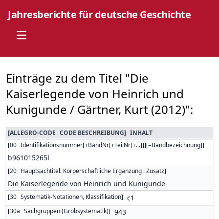
Jahresberichte für deutsche Geschichte
Open main menu
Einträge zu dem Titel "Die
Kaiserlegende von Heinrich und
Kunigunde / Gärtner, Kurt (2012)":
[
ALLEGRO-CODE
CODE BESCHREIBUNG
]
INHALT
[
00
Identifikationsnummer[+BandNr[+TeilNr[+...]]][=Bandbezeichnung]
]
b961015265l
[
20
Hauptsachtitel. Körperschaftliche Ergänzung : Zusatz
]
Die Kaiserlegende von Heinrich und Kunigunde
[
30
Systematik-Notationen, Klassifikation
]
c1
[
30a
Sachgruppen (Grobsystematik)
]
943