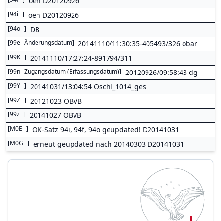
oeh D20120926
[
94i
]
oeh D20120926
[
94o
]
DB
[
99e
Änderungsdatum
]
20141110/11:30:35-405493/326 obar
[
99K
]
20141110/17:27:24-891794/311
[
99n
Zugangsdatum (Erfassungsdatum)
]
20120926/09:58:43 dg
[
99Y
]
20141031/13:04:54 Oschl_1014_ges
[
99Z
]
20121023 OBVB
[
99z
]
20141027 OBVB
[
M0E
]
OK-Satz 94i, 94f, 94o geupdated! D20141031
[
M0G
]
erneut geupdated nach 20140303 D20141031