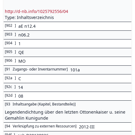
http://d-nb.info/1025792556/04
Type: Inhaltsverzeichnis
[
902
]
aE n12.4
[
903
]
n06.2
[
904
]
1
[
905
]
QE
[
906
]
MO
[
91
Zugangs- oder Inventarnummer
]
101a
[
92a
]
C
[
92c
]
14
[
92d
]
08
[
93
Inhaltsangabe (Kapitel, Bestandteile)
]
Legendendichtung über den letzten Ottonenkaiser u. seine
Gemahlin Kunigunde
[
94
Verknüpfung zu externen Ressourcen
]
2012-III
[
94f
]