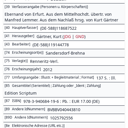
[
39
Verfasserangabe (Personen u. Körperschaften)
]
Ebernand von Erfurt. Aus dem Mittelhochdt. übertr. von
Manfred Lemmer. Aus dem Nachlaß hrsg. von Kurt Gärtner
[
40
Hauptverfasser
]
(DE-588)118687522
[
41
Herausgeber
]
Gärtner, Kurt (
JDG
|
GND
)
[
43
Bearbeiter
]
(DE-588)119144778
[
74
Erscheinungsort(e)
]
Sandersdorf-Brehna
[
75
Verlag(e)
]
Renneritz-Verl.
[
76
Erscheinungsjahr
]
2012
[
77
Umfangsangabe : Illustr. + Begleitmaterial ; Format
]
137 S. : Ill.
[
85
Gesamttitel (Serientitel) ; Zählung oder _Ident ; Zählung
]
Edition Scriptum
[
87
ISBN
]
978-3-940684-19-6 : Pb. : EUR 17.00 (DE)
[
89
Andere IdNummern
]
BVBBV040443810
[
89D
Andere IdNummern
]
1025792556
[
8e
Elektronische Adresse (URL etc.)
]