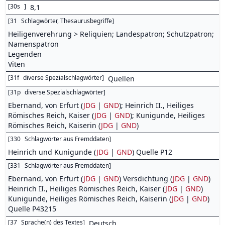
[
30s
]
8,1
[
31
Schlagwörter, Thesaurusbegriffe
]
Heiligenverehrung > Reliquien; Landespatron; Schutzpatron;
Namenspatron
Legenden
Viten
[
31f
diverse Spezialschlagwörter
]
Quellen
[
31p
diverse Spezialschlagwörter
]
Ebernand, von Erfurt (
JDG
|
GND
); Heinrich II., Heiliges
Römisches Reich, Kaiser (
JDG
|
GND
); Kunigunde, Heiliges
Römisches Reich, Kaiserin (
JDG
|
GND
)
[
330
Schlagwörter aus Fremddaten
]
Heinrich und Kunigunde (
JDG
|
GND
) Quelle P12
[
331
Schlagwörter aus Fremddaten
]
Ebernand, von Erfurt (
JDG
|
GND
) Versdichtung (
JDG
|
GND
)
Heinrich II., Heiliges Römisches Reich, Kaiser (
JDG
|
GND
)
Kunigunde, Heiliges Römisches Reich, Kaiserin (
JDG
|
GND
)
Quelle P43215
[
37
Sprache(n) des Textes
]
Deutsch