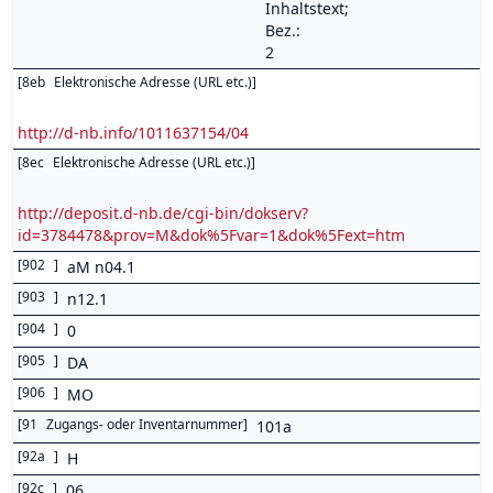
Inhaltstext;
Bez.:
2
[
8eb
Elektronische Adresse (URL etc.)
]
http://d-nb.info/1011637154/04
[
8ec
Elektronische Adresse (URL etc.)
]
http://deposit.d-nb.de/cgi-bin/dokserv?
id=3784478&prov=M&dok%5Fvar=1&dok%5Fext=htm
[
902
]
aM n04.1
[
903
]
n12.1
[
904
]
0
[
905
]
DA
[
906
]
MO
[
91
Zugangs- oder Inventarnummer
]
101a
[
92a
]
H
[
92c
]
06