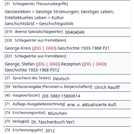
[
31
Schlagwörter, Thesaurusbegriffe
]
Geistesleben > Geistige Strömungen; Geistiges Leben;
Intellektuelles Leben > Kultur
Geschichtsbild > Geschichtspolitik
[
31h
diverse Spezialschlagwörter
]
00404049
[
330
Schlagwörter aus Fremddaten
]
George-Kreis (
JDG
|
GND
) Geschichte 1933-1968 P21
[
331
Schlagwörter aus Fremddaten
]
George, Stefan (
JDG
|
GND
) Rezeption (
JDG
|
GND
)
Geschichte 1933-1968 P312
[
37
Sprache(n) des Textes
]
Deutsch
[
39
Verfasserangabe (Personen u. Körperschaften)
]
Ulrich Raulff
[
40
Hauptverfasser
]
(DE-588)115860614
[
71
Auflage-/Ausgabebezeichnung
]
erw. u. aktualisierte Aufl.
[
74
Erscheinungsort(e)
]
München
[
75
Verlag(e)
]
Dt. Taschenbuch Verl.
[
76
Erscheinungsjahr
]
2012