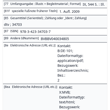
[
77
Umfangsangabe : Illustr. + Begleitmaterial ; Format
]
IX, 544 S. : Ill.
[
81F
spezielle Fußnote früherer Titeln
]
1. Aufl. 2009
[
85
Gesamttitel (Serientitel) ; Zählung oder _Ident ; Zählung
]
dtv ; 34703
[
87
ISBN
]
978-3-423-34703-7
[
89
Andere IdNummern
]
BVBBV040034805
[
8e
Elektronische Adresse (URL etc.)
]
Kontakt:
B:DE-101;
Dateiformattyp:
application/pdf;
Bezugswerk:
Inhaltsverzeichnis;
Bez.:
2
[
8ea
Elektronische Adresse (URL etc.)
]
Kontakt:
X:MVB;
Dateiformattyp:
text/html;
Bezugswerk: