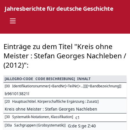
Jahresberichte für deutsche Geschichte
Open main menu
Einträge zu dem Titel "Kreis ohne
Meister : Stefan Georges Nachleben /
(2012)":
[
ALLEGRO-CODE
CODE BESCHREIBUNG
]
INHALT
[
00
Identifikationsnummer[+BandNr[+TeilNr[+...]]][=Bandbezeichnung]
]
b961013821l
[
20
Hauptsachtitel. Körperschaftliche Ergänzung : Zusatz
]
Kreis ohne Meister : Stefan Georges Nachleben
[
30
Systematik-Notationen, Klassifikation
]
c1
[
30a
Sachgruppen (Grobsystematik)
]
G:de S:ge Z:40