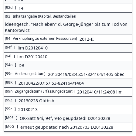
[
92d
]
14
[
93
Inhaltsangabe (Kapitel, Bestandteile)
]
ideengesch. "Nachleben" d. George-Jünger bis zum Tod von
Kantorowicz
[
94
Verknüpfung zu externen Ressourcen
]
2012-II
[
94f
]
lim D20120410
[
94i
]
lim D20120410
[
94o
]
DB
[
99e
Änderungsdatum
]
20130419/08:45:51-824164/1405 obec
[
99K
]
20130422/07:57:53-824164/1464
[
99n
Zugangsdatum (Erfassungsdatum)
]
20120410/11:24:08 lim
[
99Z
]
20130228 Otitbsb
[
99z
]
20130213
[
M0E
]
OK-Satz 94i, 94f, 94o geupdated! D20130228
[
M0G
]
erneut geupdated nach 20120703 D20130228