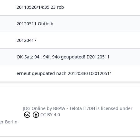
20110520/14:35:23 rob
20120511 Otitbsb
20120417
OK-Satz 94i, 94f, 94o geupdated! D20120511
erneut geupdated nach 20120330 D20120511
JDG Online
by
BBAW - Telota IT/DH
is licensed under
CC BY 4.0
er Berlin-