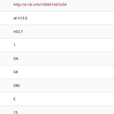
http://d-nb.info/100991667x/04
aI n13.0
n02.1
1
DA
SB
DBL
E
15