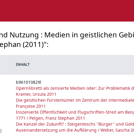
und Nutzung : Medien in geistlichen Geb
tephan (2011)":
INHALT
b961010829l
Opernlibretti als zensierte Medien oder: Zur Problematik 
Kramer, Ursula 2011
Die geistlichen Fürstentümer im Zentrum der intermediale
Françoise 2011
Inszenierte Öffentlichkeit und Flugschriften-Streit am Bei
1771 / Pelgen, Franz Stephan 2011
Die Kanzel der Zukunft? : Steigenteschs "Bürger" und Gol
Auseinandersetzung um die Aufklärung / Weber, Sascha 2
]