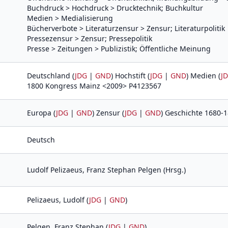
Buchdruck > Hochdruck > Drucktechnik; Buchkultur
Medien > Medialisierung
Bücherverbote > Literaturzensur > Zensur; Literaturpolitik
Pressezensur > Zensur; Pressepolitik
Presse > Zeitungen > Publizistik; Öffentliche Meinung
Deutschland (
JDG
|
GND
) Hochstift (
JDG
|
GND
) Medien (
J
1800 Kongress Mainz <2009> P4123567
Europa (
JDG
|
GND
) Zensur (
JDG
|
GND
) Geschichte 1680-
Deutsch
Ludolf Pelizaeus, Franz Stephan Pelgen (Hrsg.)
Pelizaeus, Ludolf (
JDG
|
GND
)
Pelgen, Franz Stephan (
JDG
|
GND
)