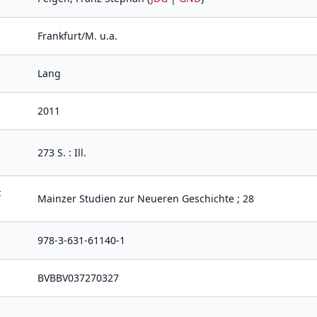
Frankfurt/M. u.a.
Lang
2011
273 S. : Ill.
t
Mainzer Studien zur Neueren Geschichte ; 28
978-3-631-61140-1
BVBBV037270327