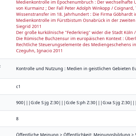
Medienkontrolle im Epochenumbruch : Der wechselhafte Um
von Kurmainz ; Der Fall Peter Adolph Winkopp / Coignard, 
Wissenstransfer im 18. Jahrhundert : Die Firma Göbhardt i
Medienkontrolle im Fürstbistum Osnabrück in der zweiten 
Siegrid 2011
Der große kurkölnische "Federkrieg" wider die Stadt Köln
Die Römische Buchzensur im europäischen Kontext : Überl
Rechtliche Steuerungselemente des Mediengeschehens in
Czeguhn, Ignacio 2011
:
Kontrolle und Nutzung : Medien in geistlichen Gebieten E
c1
900|||G:de S:jg Z:30|||G:de S:ph Z:30|||G:xa S:jg Z:30||
8
Öffentliche Meinung > Öffentlichkeit; Meinungsbildung >