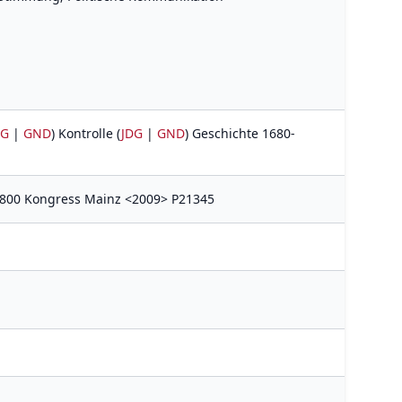
DG
|
GND
) Kontrolle (
JDG
|
GND
) Geschichte 1680-
1800 Kongress Mainz <2009> P21345