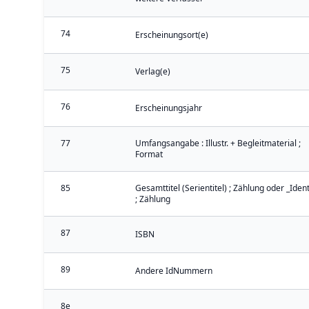
74
Erscheinungsort(e)
75
Verlag(e)
76
Erscheinungsjahr
77
Umfangsangabe : Illustr. + Begleitmaterial ;
Format
85
Gesamttitel (Serientitel) ; Zählung oder _Iden
; Zählung
87
ISBN
89
Andere IdNummern
8e