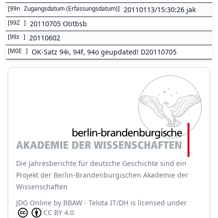
[
99n
Zugangsdatum (Erfassungsdatum)
]
20110113/15:30:26 jak
[
99Z
]
20110705 Otitbsb
[
99z
]
20110602
[
M0E
]
OK-Satz 94i, 94f, 94o geupdated! D20110705
Die Jahresberichte für deutsche Geschichte sind ein
Projekt der Berlin-Brandenburgischen Akademie der
Wissenschaften
JDG Online
by
BBAW - Telota IT/DH
is licensed under
CC BY 4.0