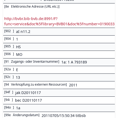
[
8e
Elektronische Adresse (URL etc.)
]
http://bvbr.bib-bvb.de:8991/F?
func=service&doc%5Flibrary=BVB01&doc%5Fnumber=0190033
[
902
]
aI n11.2
[
904
]
1
[
905
]
HS
[
906
]
MO
[
91
Zugangs- oder Inventarnummer
]
1a: 1 A 793189
[
92a
]
E
[
92c
]
13
[
94
Verknüpfung zu externen Ressourcen
]
2011
[
94f
]
jak D20110117
[
94i
]
bec D20110117
[
94o
]
1a
[
99e
Änderungsdatum
]
20110705/15:50:34 titbsb