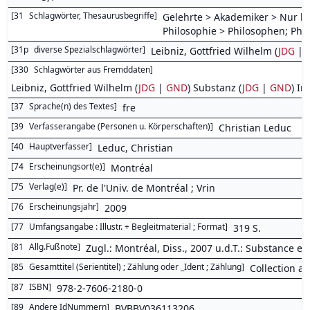
[
31
Schlagwörter, Thesaurusbegriffe
]
Gelehrte > Akademiker > Nur bis
Philosophie > Philosophen; Phi
[
31p
diverse Spezialschlagwörter
]
Leibniz, Gottfried Wilhelm (
JDG
|
[
330
Schlagwörter aus Fremddaten
]
Leibniz, Gottfried Wilhelm (
JDG
|
GND
) Substanz (
JDG
|
GND
) I
[
37
Sprache(n) des Textes
]
fre
[
39
Verfasserangabe (Personen u. Körperschaften)
]
Christian Leduc
[
40
Hauptverfasser
]
Leduc, Christian
[
74
Erscheinungsort(e)
]
Montréal
[
75
Verlag(e)
]
Pr. de l'Univ. de Montréal ; Vrin
[
76
Erscheinungsjahr
]
2009
[
77
Umfangsangabe : Illustr. + Begleitmaterial ; Format
]
319 S.
[
81
Allg.Fußnote
]
Zugl.: Montréal, Diss., 2007 u.d.T.: Substance e
[
85
Gesamttitel (Serientitel) ; Zählung oder _Ident ; Zählung
]
Collection an
[
87
ISBN
]
978-2-7606-2180-0
[
89
Andere IdNummern
]
BVBBV036113206