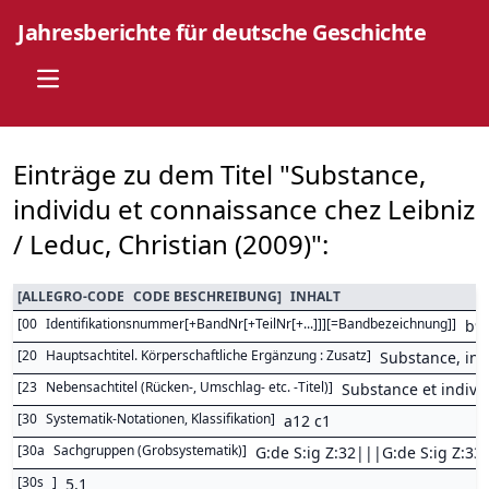
Jahresberichte für deutsche Geschichte
Open main menu
Einträge zu dem Titel "Substance,
individu et connaissance chez Leibniz
/ Leduc, Christian (2009)":
[
ALLEGRO-CODE
CODE BESCHREIBUNG
]
INHALT
[
00
Identifikationsnummer[+BandNr[+TeilNr[+...]]][=Bandbezeichnung]
]
b9
[
20
Hauptsachtitel. Körperschaftliche Ergänzung : Zusatz
]
Substance, ind
[
23
Nebensachtitel (Rücken-, Umschlag- etc. -Titel)
]
Substance et indivi
[
30
Systematik-Notationen, Klassifikation
]
a12 c1
[
30a
Sachgruppen (Grobsystematik)
]
G:de S:ig Z:32|||G:de S:ig Z:33
[
30s
]
5,1