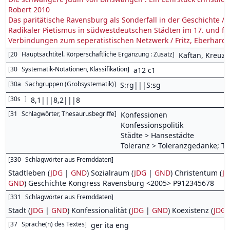
Robert 2010
Das paritätische Ravensburg als Sonderfall in der Geschichte 
Radikaler Pietismus in südwestdeutschen Städten im 17. und f
Verbindungen zum seperatistischen Netzwerk / Fritz, Eberhard
[
20
Hauptsachtitel. Körperschaftliche Ergänzung : Zusatz
]
Kaftan, Kreuz 
[
30
Systematik-Notationen, Klassifikation
]
a12 c1
[
30a
Sachgruppen (Grobsystematik)
]
S:rg|||S:sg
[
30s
]
8,1|||8,2|||8
[
31
Schlagwörter, Thesaurusbegriffe
]
Konfessionen
Konfessionspolitik
Städte > Hansestädte
Toleranz > Toleranzgedanke; Tol
[
330
Schlagwörter aus Fremddaten
]
Stadtleben (
JDG
|
GND
) Sozialraum (
JDG
|
GND
) Christentum (
J
GND
) Geschichte Kongress Ravensburg <2005> P912345678
[
331
Schlagwörter aus Fremddaten
]
Stadt (
JDG
|
GND
) Konfessionalität (
JDG
|
GND
) Koexistenz (
JDG
[
37
Sprache(n) des Textes
]
ger ita eng