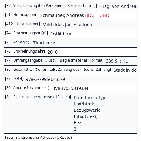
[
39
Verfasserangabe (Personen u. Körperschaften)
]
Hrsg. von Andreas 
[
41
Herausgeber
]
Schmauder, Andreas (
JDG
|
GND
)
[
412
Herausgeber
]
Mißfelder, Jan-Friedrich
[
74
Erscheinungsort(e)
]
Ostfildern
[
75
Verlag(e)
]
Thorbecke
[
76
Erscheinungsjahr
]
2010
[
77
Umfangsangabe : Illustr. + Begleitmaterial ; Format
]
339 S. : Kt.
[
85
Gesamttitel (Serientitel) ; Zählung oder _Ident ; Zählung
]
Stadt in der 
[
87
ISBN
]
978-3-7995-6435-9
[
89
Andere IdNummern
]
BVBBV035349334
[
8e
Elektronische Adresse (URL etc.)
]
Dateiformattyp:
text/html;
Bezugswerk:
Inhaltstext;
Bez.:
2
[
8ea
Elektronische Adresse (URL etc.)
]