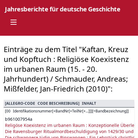
Jahresberichte für deutsche Geschichte
Open main menu
Einträge zu dem Titel "Kaftan, Kreuz
und Kopftuch : Religiöse Koexistenz
im urbanen Raum (15. - 20.
Jahrhundert) / Schmauder, Andreas;
Mißfelder, Jan-Friedrich (2010)":
[
ALLEGRO-CODE
CODE BESCHREIBUNG
]
INHALT
[
00
Identifikationsnummer[+BandNr[+TeilNr[+...]]][=Bandbezeichnung]
]
b961007954a
Religöse Koexistenz im urbanen Raum : Konzeptionelle Überlegu
Die Ravensburger Ritualmordbeschuldigung von 1429/30 und ih
Die schwangere Jüdin von Binswangen : Ein Lehrstück christlic