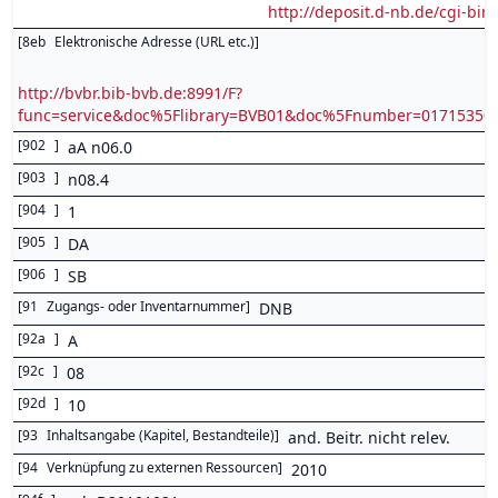
http://deposit.d-nb.de/cgi-
[
8eb
Elektronische Adresse (URL etc.)
]
http://bvbr.bib-bvb.de:8991/F?
func=service&doc%5Flibrary=BVB01&doc%5Fnumber=0171535
[
902
]
aA n06.0
[
903
]
n08.4
[
904
]
1
[
905
]
DA
[
906
]
SB
[
91
Zugangs- oder Inventarnummer
]
DNB
[
92a
]
A
[
92c
]
08
[
92d
]
10
[
93
Inhaltsangabe (Kapitel, Bestandteile)
]
and. Beitr. nicht relev.
[
94
Verknüpfung zu externen Ressourcen
]
2010