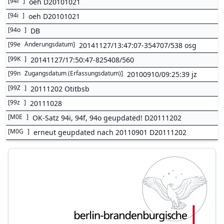
[
94f
]
oeh D20101021
[
94i
]
oeh D20101021
[
94o
]
DB
[
99e
Änderungsdatum
]
20141127/13:47:07-354707/538 osg
[
99K
]
20141127/17:50:47-825408/560
[
99n
Zugangsdatum (Erfassungsdatum)
]
20100910/09:25:39 jz
[
99Z
]
20111202 Otitbsb
[
99z
]
20111028
[
M0E
]
OK-Satz 94i, 94f, 94o geupdated! D20111202
[
M0G
]
erneut geupdated nach 20110901 D20111202