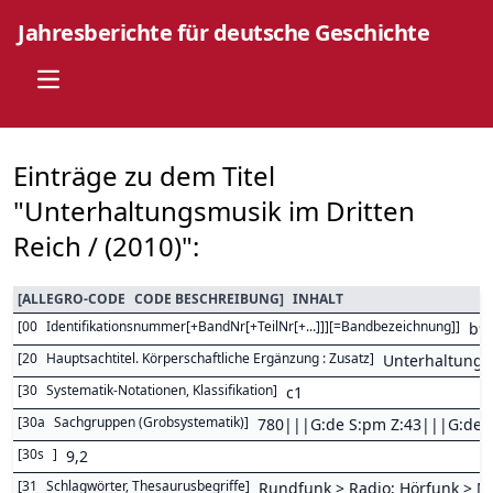
Jahresberichte für deutsche Geschichte
Open main menu
Einträge zu dem Titel
"Unterhaltungsmusik im Dritten
Reich / (2010)":
[
ALLEGRO-CODE
CODE BESCHREIBUNG
]
INHALT
[
00
Identifikationsnummer[+BandNr[+TeilNr[+...]]][=Bandbezeichnung]
]
b9
[
20
Hauptsachtitel. Körperschaftliche Ergänzung : Zusatz
]
Unterhaltungs
[
30
Systematik-Notationen, Klassifikation
]
c1
[
30a
Sachgruppen (Grobsystematik)
]
780|||G:de S:pm Z:43|||G:de S:
[
30s
]
9,2
[
31
Schlagwörter, Thesaurusbegriffe
]
Rundfunk > Radio; Hörfunk > 