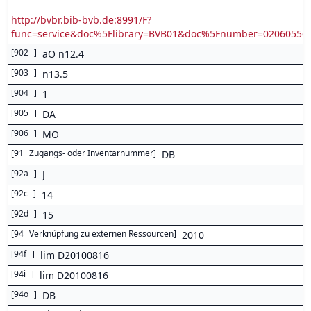
http://bvbr.bib-bvb.de:8991/F?
func=service&doc%5Flibrary=BVB01&doc%5Fnumber=0206055
[
902
]
aO n12.4
[
903
]
n13.5
[
904
]
1
[
905
]
DA
[
906
]
MO
[
91
Zugangs- oder Inventarnummer
]
DB
[
92a
]
J
[
92c
]
14
[
92d
]
15
[
94
Verknüpfung zu externen Ressourcen
]
2010
[
94f
]
lim D20100816
[
94i
]
lim D20100816
[
94o
]
DB