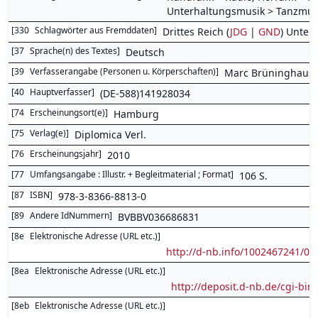
Unterhaltungsmusik > Tanzmusi
[
330
Schlagwörter aus Fremddaten
]
Drittes Reich (
JDG
|
GND
) Unter
[
37
Sprache(n) des Textes
]
Deutsch
[
39
Verfasserangabe (Personen u. Körperschaften)
]
Marc Brüninghaus
[
40
Hauptverfasser
]
(DE-588)141928034
[
74
Erscheinungsort(e)
]
Hamburg
[
75
Verlag(e)
]
Diplomica Verl.
[
76
Erscheinungsjahr
]
2010
[
77
Umfangsangabe : Illustr. + Begleitmaterial ; Format
]
106 S.
[
87
ISBN
]
978-3-8366-8813-0
[
89
Andere IdNummern
]
BVBBV036686831
[
8e
Elektronische Adresse (URL etc.)
]
http://d-nb.info/1002467241/04
[
8ea
Elektronische Adresse (URL etc.)
]
http://deposit.d-nb.de/cgi-
[
8eb
Elektronische Adresse (URL etc.)
]