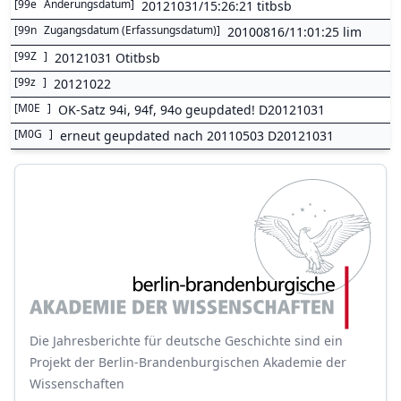
[
99e
Änderungsdatum
]
20121031/15:26:21 titbsb
[
99n
Zugangsdatum (Erfassungsdatum)
]
20100816/11:01:25 lim
[
99Z
]
20121031 Otitbsb
[
99z
]
20121022
[
M0E
]
OK-Satz 94i, 94f, 94o geupdated! D20121031
[
M0G
]
erneut geupdated nach 20110503 D20121031
Die Jahresberichte für deutsche Geschichte sind ein
Projekt der Berlin-Brandenburgischen Akademie der
Wissenschaften