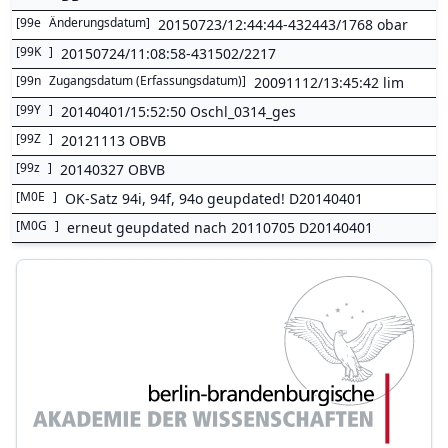
[
99e
Änderungsdatum
]
20150723/12:44:44-432443/1768 obar
[
99K
]
20150724/11:08:58-431502/2217
[
99n
Zugangsdatum (Erfassungsdatum)
]
20091112/13:45:42 lim
[
99Y
]
20140401/15:52:50 Oschl_0314_ges
[
99Z
]
20121113 OBVB
[
99z
]
20140327 OBVB
[
M0E
]
OK-Satz 94i, 94f, 94o geupdated! D20140401
[
M0G
]
erneut geupdated nach 20110705 D20140401