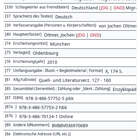
[
330
Schlagwörter aus Fremddaten
]
Deutschland (
JDG
|
GND
) Migrat
[
37
Sprache(n) des Textes
]
Deutsch
[
39
Verfasserangabe (Personen u. Körperschaften)
]
von Jochen Oltmer
[
40
Hauptverfasser
]
Oltmer, Jochen (
JDG
|
GND
)
[
74
Erscheinungsort(e)
]
München
[
75
Verlag(e)
]
Oldenbourg
[
76
Erscheinungsjahr
]
2010
[
77
Umfangsangabe : Illustr. + Begleitmaterial ; Format
]
X, 174 S.
[
81
Allg.Fußnote
]
Quell- und Literaturverz. 127 - 160
[
85
Gesamttitel (Serientitel) ; Zählung oder _Ident ; Zählung
]
Enzyklopädie
[
87
ISBN
]
978-3-486-57752-5 pbk
[
87a
]
978-3-486-57753-2 hbk
[
87b
]
978-3-486-70124-1 Online
[
89
Andere IdNummern
]
BVBBV036970689
[
8e
Elektronische Adresse (URL etc.)
]