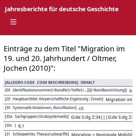
Jahresberichte für deutsche Geschichte
Open main menu
Einträge zu dem Titel "Migration im
19. und 20. Jahrhundert / Oltmer,
Jochen (2010)":
[
ALLEGRO-CODE
CODE BESCHREIBUNG
]
INHALT
[
00
Identifikationsnummer[+BandNr[+TeilNr[+...]]][=Bandbezeichnung]
]
b9
[
20
Hauptsachtitel. Körperschaftliche Ergänzung : Zusatz
]
Migration im 1
[
30
Systematik-Notationen, Klassifikation
]
c0
[
30a
Sachgruppen (Grobsystematik)
]
G:de S:dg Z:34|||G:de S:dg Z:4
[
30s
]
8,1
[
31
Schlagwörter, Thesaurusbegriffe
]
Migration > Regionale Mobilit