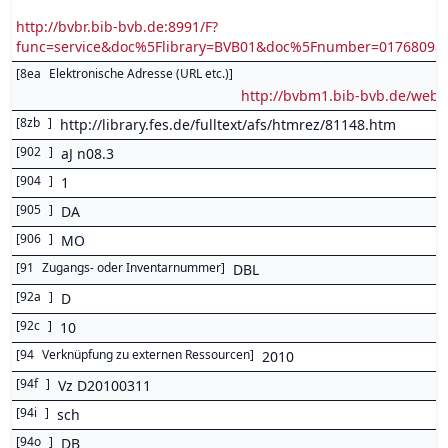
http://bvbr.bib-bvb.de:8991/F?
func=service&doc%5Flibrary=BVB01&doc%5Fnumber=0176809
[
8ea
Elektronische Adresse (URL etc.)
]
http://bvbm1.bib-bvb.de/web
[
8zb
]
http://library.fes.de/fulltext/afs/htmrez/81148.htm
[
902
]
aJ n08.3
[
904
]
1
[
905
]
DA
[
906
]
MO
[
91
Zugangs- oder Inventarnummer
]
DBL
[
92a
]
D
[
92c
]
10
[
94
Verknüpfung zu externen Ressourcen
]
2010
[
94f
]
Vz D20100311
[
94i
]
sch
[
94o
]
DB