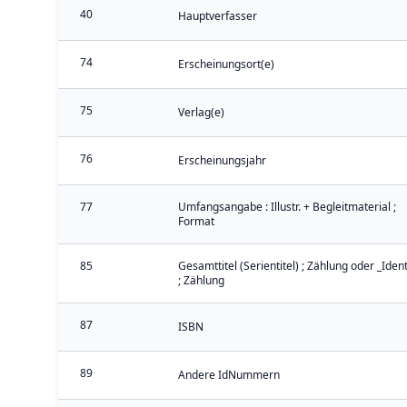
40
Hauptverfasser
74
Erscheinungsort(e)
75
Verlag(e)
76
Erscheinungsjahr
77
Umfangsangabe : Illustr. + Begleitmaterial ;
Format
85
Gesamttitel (Serientitel) ; Zählung oder _Iden
; Zählung
87
ISBN
89
Andere IdNummern