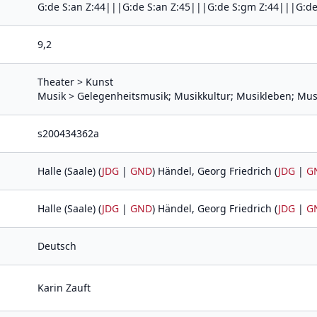
G:de S:an Z:44|||G:de S:an Z:45|||G:de S:gm Z:44|||G:d
9,2
Theater > Kunst
Musik > Gelegenheitsmusik; Musikkultur; Musikleben; Mus
s200434362a
Halle (Saale) (
JDG
|
GND
) Händel, Georg Friedrich (
JDG
|
G
Halle (Saale) (
JDG
|
GND
) Händel, Georg Friedrich (
JDG
|
G
Deutsch
Karin Zauft