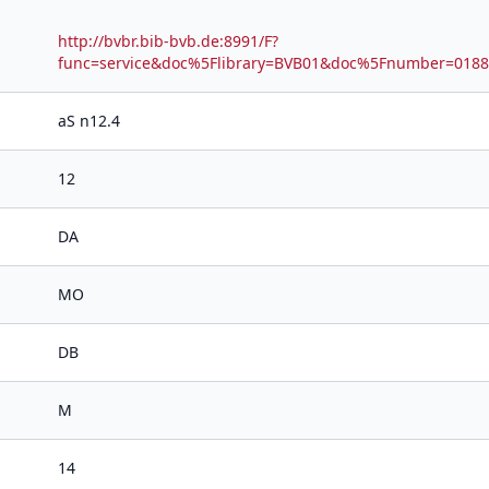
http://bvbr.bib-bvb.de:8991/F?
func=service&doc%5Flibrary=BVB01&doc%5Fnumber=01
aS n12.4
12
DA
MO
DB
M
14