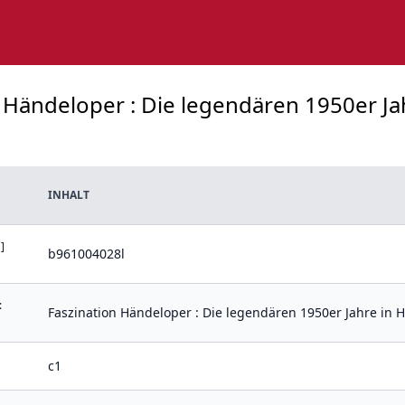
 Händeloper : Die legendären 1950er Jahr
INHALT
]
b961004028l
:
Faszination Händeloper : Die legendären 1950er Jahre in H
c1