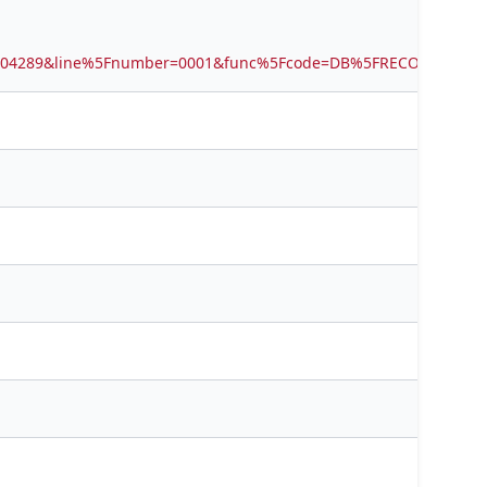
8804289&line%5Fnumber=0001&func%5Fcode=DB%5FRECORDS&ser