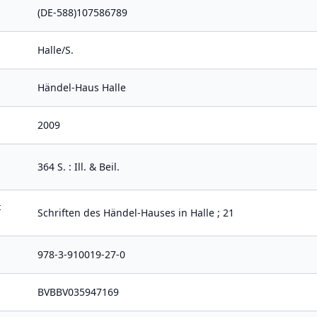
(DE-588)107586789
Halle/S.
Händel-Haus Halle
2009
364 S. : Ill. & Beil.
t
Schriften des Händel-Hauses in Halle ; 21
978-3-910019-27-0
BVBBV035947169