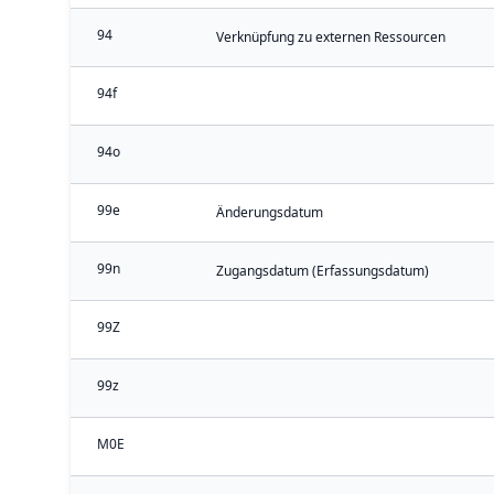
94
Verknüpfung zu externen Ressourcen
94f
94o
99e
Änderungsdatum
99n
Zugangsdatum (Erfassungsdatum)
99Z
99z
M0E