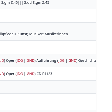
e S:gm Z:45|||G:dd S:gm Z:45
ikpflege > Kunst; Musiker; Musikerinnen
ND
) Oper (
JDG
|
GND
) Aufführung (
JDG
|
GND
) Geschichte 1940-19
ND
) Oper (
JDG
|
GND
) CD P4123