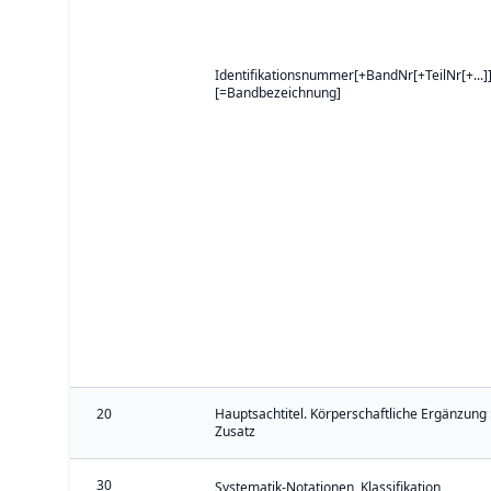
Identifikationsnummer[+BandNr[+TeilNr[+...]]
[=Bandbezeichnung]
20
Hauptsachtitel. Körperschaftliche Ergänzung 
Zusatz
30
Systematik-Notationen, Klassifikation