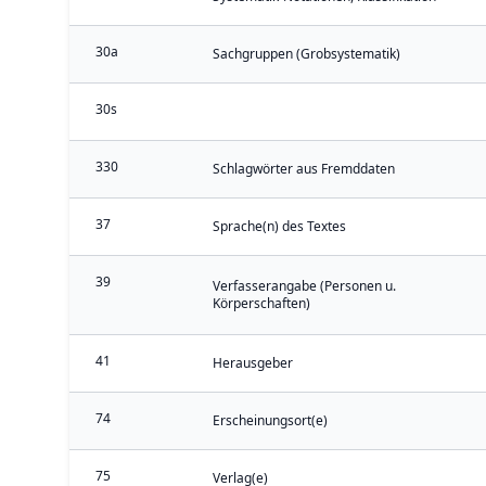
30a
Sachgruppen (Grobsystematik)
30s
330
Schlagwörter aus Fremddaten
37
Sprache(n) des Textes
39
Verfasserangabe (Personen u.
Körperschaften)
41
Herausgeber
74
Erscheinungsort(e)
75
Verlag(e)