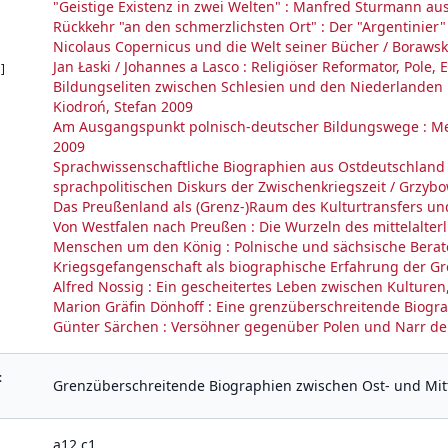
"Geistige Existenz in zwei Welten" : Manfred Sturmann aus
Rückkehr "an den schmerzlichsten Ort" : Der "Argentinier"
Nicolaus Copernicus und die Welt seiner Bücher / Borawsk
Jan Łaski / Johannes a Lasco : Religiöser Reformator, Pole,
]
Bildungseliten zwischen Schlesien und den Niederlanden in
Kiodroń, Stefan 2009
Am Ausgangspunkt polnisch-deutscher Bildungswege : Mehr
2009
Sprachwissenschaftliche Biographien aus Ostdeutschland 
sprachpolitischen Diskurs der Zwischenkriegszeit / Grzyb
Das Preußenland als (Grenz-)Raum des Kulturtransfers un
Von Westfalen nach Preußen : Die Wurzeln des mittelalterli
Menschen um den König : Polnische und sächsische Berater 
Kriegsgefangenschaft als biographische Erfahrung der Gr
Alfred Nossig : Ein gescheitertes Leben zwischen Kulturen,
Marion Gräfin Dönhoff : Eine grenzüberschreitende Biograp
Günter Särchen : Versöhner gegenüber Polen und Narr der
:
Grenzüberschreitende Biographien zwischen Ost- und Mitt
a12 c1