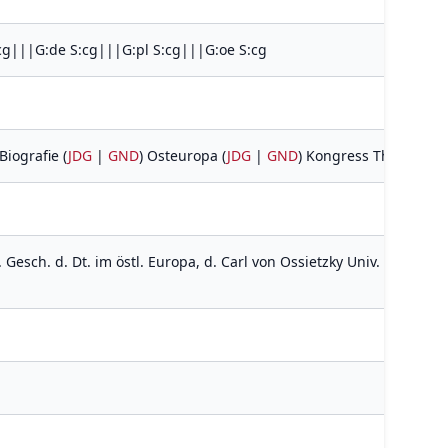
cg|||G:de S:cg|||G:pl S:cg|||G:oe S:cg
 Biografie (
JDG
|
GND
) Osteuropa (
JDG
|
GND
) Kongress Thorn <20
. Gesch. d. Dt. im östl. Europa, d. Carl von Ossietzky Univ. Oldenbur