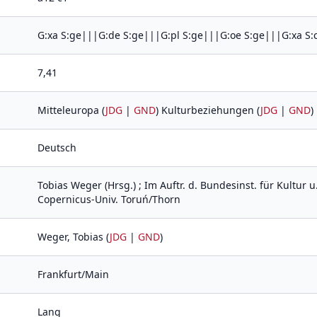
G:xa S:ge|||G:de S:ge|||G:pl S:ge|||G:oe S:ge|||G:xa S:
7,41
Mitteleuropa (
JDG
|
GND
) Kulturbeziehungen (
JDG
|
GND
)
Deutsch
Tobias Weger (Hrsg.) ; Im Auftr. d. Bundesinst. für Kultur u
Copernicus-Univ. Toruń/Thorn
Weger, Tobias (
JDG
|
GND
)
Frankfurt/Main
Lang