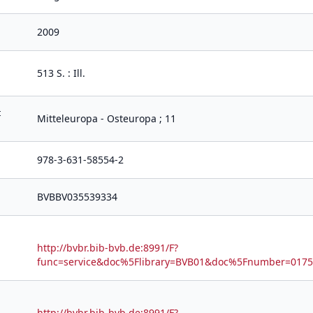
2009
513 S. : Ill.
t
Mitteleuropa - Osteuropa ; 11
978-3-631-58554-2
BVBBV035539334
http://bvbr.bib-bvb.de:8991/F?
func=service&doc%5Flibrary=BVB01&doc%5Fnumber=01
http://bvbr.bib-bvb.de:8991/F?