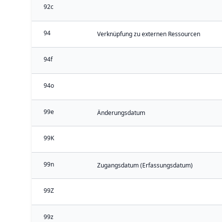
92c
94
Verknüpfung zu externen Ressourcen
94f
94o
99e
Änderungsdatum
99K
99n
Zugangsdatum (Erfassungsdatum)
99Z
99z