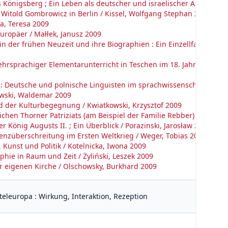
 Königsberg ; Ein Leben als deutscher und israelischer Autor / St
 Witold Gombrowicz in Berlin / Kissel, Wolfgang Stephan 2009
a, Teresa 2009
 Europäer / Małłek, Janusz 2009
 der frühen Neuzeit und ihre Biographien : Ein Einzellfall - Johan
sprachiger Elementarunterricht in Teschen im 18. Jahrhundert / 
: Deutsche und polnische Linguisten im sprachwissenschaftliche
owski, Waldemar 2009
d der Kulturbegegnung / Kwiatkowski, Krzysztof 2009
chen Thorner Patriziats (am Beispiel der Familie Rebber) / Mikulski
König Augusts II. ; Ein Überblick / Porazinski, Jarosław 2009
enzüberschreitung im Ersten Weltkrieg / Weger, Tobias 2009
 Kunst und Politik / Kotelnicka, Iwona 2009
hie in Raum und Zeit / Żyliński, Leszek 2009
 eigenen Kirche / Olschowsky, Burkhard 2009
eleuropa : Wirkung, Interaktion, Rezeption