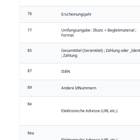
76
Erscheinungsjahr
77
Umfangsangabe : Illustr. + Begleitmaterial ;
Format
85
Gesamttitel (Serientitel) ; Zählung oder _Iden
; Zählung
87
ISBN
89
Andere IdNummern
8e
Elektronische Adresse (URL etc.)
8ea
Elektronische Adresse (URL etc.)