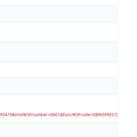
7595419&line%5Fnumber=0001&func%5Fcode=DB%5FRECORDS&ser