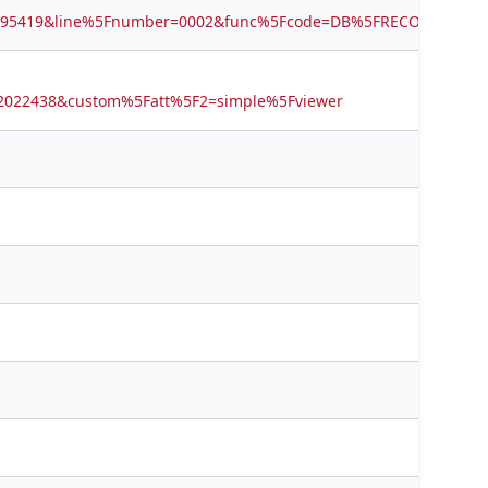
7595419&line%5Fnumber=0002&func%5Fcode=DB%5FRECORDS&ser
d=2022438&custom%5Fatt%5F2=simple%5Fviewer