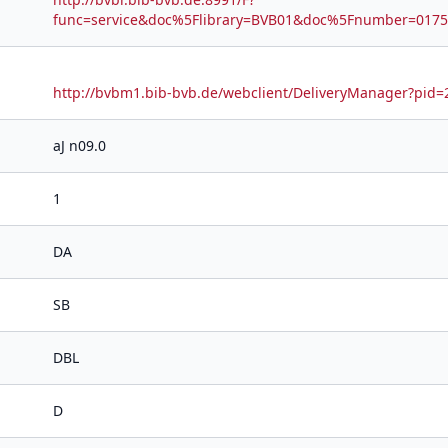
func=service&doc%5Flibrary=BVB01&doc%5Fnumber=01
http://bvbm1.bib-bvb.de/webclient/DeliveryManager?pi
aJ n09.0
1
DA
SB
DBL
D