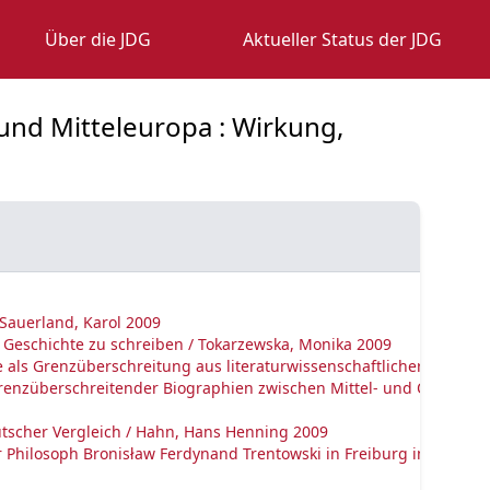
Über die JDG
Aktueller Status der JDG
und Mitteleuropa : Wirkung,
Sauerland, Karol 2009
 Geschichte zu schreiben / Tokarzewska, Monika 2009
e als Grenzüberschreitung aus literaturwissenschaftlicher Sicht / 
grenzüberschreitender Biographien zwischen Mittel- und Osteuropa
deutscher Vergleich / Hahn, Hans Henning 2009
r Philosoph Bronisław Ferdynand Trentowski in Freiburg im Breisg