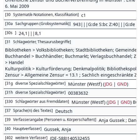
6. Mai 2009
[
30
Systematik-Notationen, Klassifikation
]
c1
[
30a
Sachgruppen (Grobsystematik)
]
943|||G:de S:bc Z:40|||G:de S:
[
30s
]
24,1|||8,1
[
31
Schlagwörter, Thesaurusbegriffe
]
Bibliotheken > Volksbibliotheken; Stadtbibliotheken; Gemeindeb
Buchhandel > Buchhändler; Buchmarkt; Verlagsbuchhandel; Z
> Handel
Kulturpolitik > Kulturförderung; Denkmalpolitik; Bibliothekspolit
Zensur > Allgemeine Zensur = 13.1 ; Sachlich eingeschränkte Ze
[
31g
diverse Spezialschlagwörter
]
Münster (Westf) (
JDG
|
GND
)
[
31h
diverse Spezialschlagwörter
]
00383632
[
330
Schlagwörter aus Fremddaten
]
Münster (Westf) (
JDG
|
GND
) Bü
[
37
Sprache(n) des Textes
]
Deutsch
[
39
Verfasserangabe (Personen u. Körperschaften)
]
Anja Gussek ; Danie
[
40
Hauptverfasser
]
Gussek, Anja
[
402
weitere Verfasser
]
(DE-588)140532455