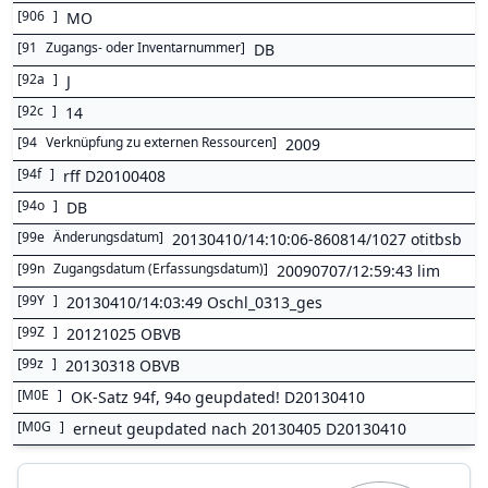
[
906
]
MO
[
91
Zugangs- oder Inventarnummer
]
DB
[
92a
]
J
[
92c
]
14
[
94
Verknüpfung zu externen Ressourcen
]
2009
[
94f
]
rff D20100408
[
94o
]
DB
[
99e
Änderungsdatum
]
20130410/14:10:06-860814/1027 otitbsb
[
99n
Zugangsdatum (Erfassungsdatum)
]
20090707/12:59:43 lim
[
99Y
]
20130410/14:03:49 Oschl_0313_ges
[
99Z
]
20121025 OBVB
[
99z
]
20130318 OBVB
[
M0E
]
OK-Satz 94f, 94o geupdated! D20130410
[
M0G
]
erneut geupdated nach 20130405 D20130410