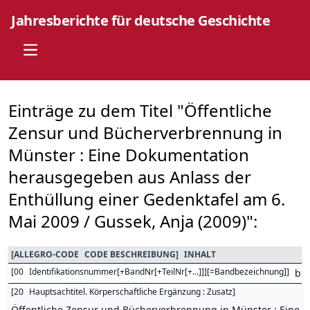
Jahresberichte für deutsche Geschichte
Open main menu
Einträge zu dem Titel "Öffentliche
Zensur und Bücherverbrennung in
Münster : Eine Dokumentation
herausgegeben aus Anlass der
Enthüllung einer Gedenktafel am 6.
Mai 2009 / Gussek, Anja (2009)":
[
ALLEGRO-CODE
CODE BESCHREIBUNG
]
INHALT
[
00
Identifikationsnummer[+BandNr[+TeilNr[+...]]][=Bandbezeichnung]
]
b9
[
20
Hauptsachtitel. Körperschaftliche Ergänzung : Zusatz
]
Öffentliche Zensur und Bücherverbrennung in Münster : Eine 