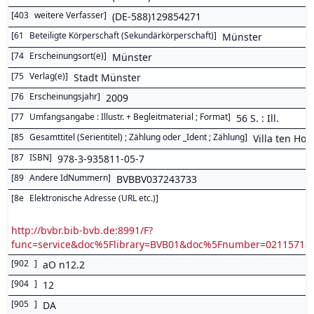
[
403
weitere Verfasser
]
(DE-588)129854271
[
61
Beteiligte Körperschaft (Sekundärkörperschaft)
]
Münster
[
74
Erscheinungsort(e)
]
Münster
[
75
Verlag(e)
]
Stadt Münster
[
76
Erscheinungsjahr
]
2009
[
77
Umfangsangabe : Illustr. + Begleitmaterial ; Format
]
56 S. : Ill.
[
85
Gesamttitel (Serientitel) ; Zählung oder _Ident ; Zählung
]
Villa ten Hom
[
87
ISBN
]
978-3-935811-05-7
[
89
Andere IdNummern
]
BVBBV037243733
[
8e
Elektronische Adresse (URL etc.)
]
http://bvbr.bib-bvb.de:8991/F?
func=service&doc%5Flibrary=BVB01&doc%5Fnumber=0211571
[
902
]
aO n12.2
[
904
]
12
[
905
]
DA