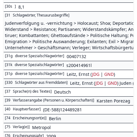
[
30s
]
8,1
[
31
Schlagwörter, Thesaurusbegriffe
]
Judenverfolgung u. -vernichtung > Holocaust; Shoa; Deportation
Widerstand > Resistance; Partisanen; Widerstandskämpfer; Antif
tiruer; Kombattanten; Ghettoaufstände > Politische Haltung; Po
Emigration > Politische Auswanderung; Exilanten; Exil > Migrati
Unternehmer > Geschäftsmann; Verleger; Wirtschaftsbürgertum; 
[
31g
diverse Spezialschlagwörter
]
00407132
[
31k
diverse Spezialschlagwörter
]
s200414961l
[
31p
diverse Spezialschlagwörter
]
Leitz, Ernst (
JDG
|
GND
)
[
330
Schlagwörter aus Fremddaten
]
Leitz, Ernst (
JDG
|
GND
) Juden (
J
[
37
Sprache(n) des Textes
]
Deutsch
[
39
Verfasserangabe (Personen u. Körperschaften)
]
Karsten Porezag
[
40
Hauptverfasser
]
(DE-588)124489281
[
74
Erscheinungsort(e)
]
Berlin
[
75
Verlag(e)
]
Metropol
[
76
Erscheinungsjahr
]
2009