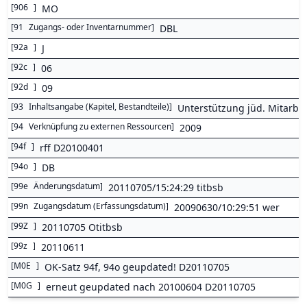
[
906
]
MO
[
91
Zugangs- oder Inventarnummer
]
DBL
[
92a
]
J
[
92c
]
06
[
92d
]
09
[
93
Inhaltsangabe (Kapitel, Bestandteile)
]
Unterstützung jüd. Mitarb. 
[
94
Verknüpfung zu externen Ressourcen
]
2009
[
94f
]
rff D20100401
[
94o
]
DB
[
99e
Änderungsdatum
]
20110705/15:24:29 titbsb
[
99n
Zugangsdatum (Erfassungsdatum)
]
20090630/10:29:51 wer
[
99Z
]
20110705 Otitbsb
[
99z
]
20110611
[
M0E
]
OK-Satz 94f, 94o geupdated! D20110705
[
M0G
]
erneut geupdated nach 20100604 D20110705