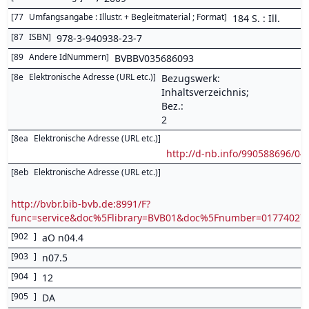
[
77
Umfangsangabe : Illustr. + Begleitmaterial ; Format
]
184 S. : Ill.
[
87
ISBN
]
978-3-940938-23-7
[
89
Andere IdNummern
]
BVBBV035686093
[
8e
Elektronische Adresse (URL etc.)
]
Bezugswerk:
Inhaltsverzeichnis;
Bez.:
2
[
8ea
Elektronische Adresse (URL etc.)
]
http://d-nb.info/990588696/04
[
8eb
Elektronische Adresse (URL etc.)
]
http://bvbr.bib-bvb.de:8991/F?
func=service&doc%5Flibrary=BVB01&doc%5Fnumber=0177402
[
902
]
aO n04.4
[
903
]
n07.5
[
904
]
12
[
905
]
DA