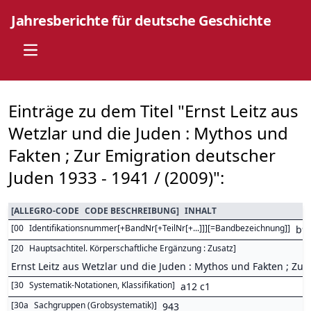
Jahresberichte für deutsche Geschichte
Open main menu
Einträge zu dem Titel "Ernst Leitz aus
Wetzlar und die Juden : Mythos und
Fakten ; Zur Emigration deutscher
Juden 1933 - 1941 / (2009)":
[
ALLEGRO-CODE
CODE BESCHREIBUNG
]
INHALT
[
00
Identifikationsnummer[+BandNr[+TeilNr[+...]]][=Bandbezeichnung]
]
b9
[
20
Hauptsachtitel. Körperschaftliche Ergänzung : Zusatz
]
Ernst Leitz aus Wetzlar und die Juden : Mythos und Fakten ; Zu
[
30
Systematik-Notationen, Klassifikation
]
a12 c1
[
30a
Sachgruppen (Grobsystematik)
]
943