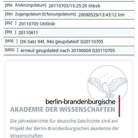
[
99e
Änderungsdatum
]
20110705/15:25:20 titbsb
[
99n
Zugangsdatum (Erfassungsdatum)
]
20090529/13:43:12 lim
[
99Z
]
20110705 Otitbsb
[
99z
]
20110611
[
M0E
]
OK-Satz 94f, 94o geupdated! D20110705
[
M0G
]
erneut geupdated nach 20100604 D20110705
Die Jahresberichte für deutsche Geschichte sind ein
Projekt der Berlin-Brandenburgischen Akademie der
Wissenschaften