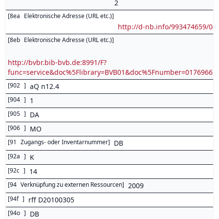
2
[
8ea
Elektronische Adresse (URL etc.)
]
http://d-nb.info/993474659/04
[
8eb
Elektronische Adresse (URL etc.)
]
http://bvbr.bib-bvb.de:8991/F?
func=service&doc%5Flibrary=BVB01&doc%5Fnumber=0176966
[
902
]
aQ n12.4
[
904
]
1
[
905
]
DA
[
906
]
MO
[
91
Zugangs- oder Inventarnummer
]
DB
[
92a
]
K
[
92c
]
14
[
94
Verknüpfung zu externen Ressourcen
]
2009
[
94f
]
rff D20100305
[
94o
]
DB