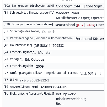
[
30a
Sachgruppen (Grobsystematik)
]
G:de S:gm Z:44|||G:de S:gm Z:
[
31
Schlagwörter, Thesaurusbegriffe
]
Wiederaufbau
Musiktheater > Oper; Operette;
[
330
Schlagwörter aus Fremddaten
]
Deutschland (
JDG
|
GND
) Oper (
[
37
Sprache(n) des Textes
]
Deutsch
[
39
Verfasserangabe (Personen u. Körperschaften)
]
Ferdinand Kösters
[
40
Hauptverfasser
]
(DE-588)11470953X
[
74
Erscheinungsort(e)
]
Münster
[
75
Verlag(e)
]
Ed. Octopus
[
76
Erscheinungsjahr
]
2009
[
77
Umfangsangabe : Illustr. + Begleitmaterial ; Format
]
VIII, 631 S. : Ill.
[
87
ISBN
]
978-3-86582-832-3
[
89
Andere IdNummern
]
BVBBV035641885
[
8e
Elektronische Adresse (URL etc.)
]
Bezugswerk:
Inhaltsverzeichnis;
Bez.: