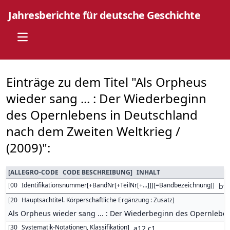
Jahresberichte für deutsche Geschichte
Open main menu
Einträge zu dem Titel "Als Orpheus
wieder sang ... : Der Wiederbeginn
des Opernlebens in Deutschland
nach dem Zweiten Weltkrieg /
(2009)":
[
ALLEGRO-CODE
CODE BESCHREIBUNG
]
INHALT
[
00
Identifikationsnummer[+BandNr[+TeilNr[+...]]][=Bandbezeichnung]
]
b9
[
20
Hauptsachtitel. Körperschaftliche Ergänzung : Zusatz
]
Als Orpheus wieder sang ... : Der Wiederbeginn des Opernlebe
[
30
Systematik-Notationen, Klassifikation
]
a12 c1