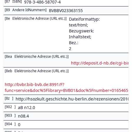
[
87
ISBN
]
978-3-486-58707-4
[
89
Andere IdNummern
]
BVBBV023363155
[
8e
Elektronische Adresse (URL etc.)
]
Dateiformattyp:
text/html;
Bezugswerk:
Inhaltstext;
Bez.:
2
[
8ea
Elektronische Adresse (URL etc.)
]
http://deposit.d-nb.de/cgi-
[
8eb
Elektronische Adresse (URL etc.)
]
http://bvbr.bib-bvb.de:8991/F?
func=service&doc%5Flibrary=BVB01&doc%5Fnumber=0165465
[
8z
]
http://hsozkult.geschichte.hu-berlin.de/rezensionen/2010
[
902
]
aB n12.0
[
903
]
n08.4
[
904
]
0