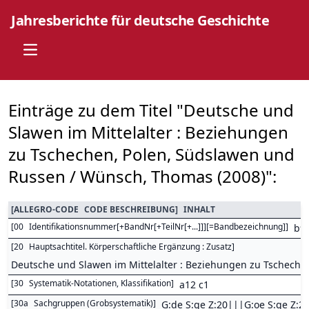
Jahresberichte für deutsche Geschichte
Open main menu
Einträge zu dem Titel "Deutsche und
Slawen im Mittelalter : Beziehungen
zu Tschechen, Polen, Südslawen und
Russen / Wünsch, Thomas (2008)":
[
ALLEGRO-CODE
CODE BESCHREIBUNG
]
INHALT
[
00
Identifikationsnummer[+BandNr[+TeilNr[+...]]][=Bandbezeichnung]
]
b9
[
20
Hauptsachtitel. Körperschaftliche Ergänzung : Zusatz
]
Deutsche und Slawen im Mittelalter : Beziehungen zu Tscheche
[
30
Systematik-Notationen, Klassifikation
]
a12 c1
[
30a
Sachgruppen (Grobsystematik)
]
G:de S:ge Z:20|||G:oe S:ge Z:2