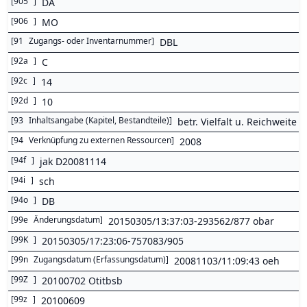
[
905
]
DA
[
906
]
MO
[
91
Zugangs- oder Inventarnummer
]
DBL
[
92a
]
C
[
92c
]
14
[
92d
]
10
[
93
Inhaltsangabe (Kapitel, Bestandteile)
]
betr. Vielfalt u. Reichweite
[
94
Verknüpfung zu externen Ressourcen
]
2008
[
94f
]
jak D20081114
[
94i
]
sch
[
94o
]
DB
[
99e
Änderungsdatum
]
20150305/13:37:03-293562/877 obar
[
99K
]
20150305/17:23:06-757083/905
[
99n
Zugangsdatum (Erfassungsdatum)
]
20081103/11:09:43 oeh
[
99Z
]
20100702 Otitbsb
[
99z
]
20100609