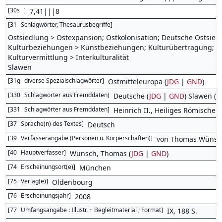
[
30s
]
7,41|||8
[
31
Schlagwörter, Thesaurusbegriffe
]
Ostsiedlung > Ostexpansion; Ostkolonisation; Deutsche Ostsied
Kulturbeziehungen > Kunstbeziehungen; Kulturübertragung; Kult
Kulturvermittlung > Interkulturalität
Slawen
[
31g
diverse Spezialschlagwörter
]
Ostmitteleuropa (
JDG
|
GND
)
[
330
Schlagwörter aus Fremddaten
]
Deutsche (
JDG
|
GND
) Slawen (
J
[
331
Schlagwörter aus Fremddaten
]
Heinrich II., Heiliges Römisches 
[
37
Sprache(n) des Textes
]
Deutsch
[
39
Verfasserangabe (Personen u. Körperschaften)
]
von Thomas Wünsc
[
40
Hauptverfasser
]
Wünsch, Thomas (
JDG
|
GND
)
[
74
Erscheinungsort(e)
]
München
[
75
Verlag(e)
]
Oldenbourg
[
76
Erscheinungsjahr
]
2008
[
77
Umfangsangabe : Illustr. + Begleitmaterial ; Format
]
IX, 188 S.