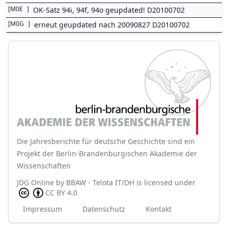
[
M0E
]
OK-Satz 94i, 94f, 94o geupdated! D20100702
[
M0G
]
erneut geupdated nach 20090827 D20100702
Die Jahresberichte für deutsche Geschichte sind ein
Projekt der Berlin-Brandenburgischen Akademie der
Wissenschaften
JDG Online
by
BBAW - Telota IT/DH
is licensed under
CC BY 4.0
Impressum
Datenschutz
Kontakt