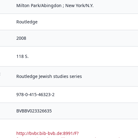
Milton Park/Abingdon ; New York/N.Y.
Routledge
2008
118 S.
t
Routledge Jewish studies series
978-0-415-46323-2
BVBBV023326635
http://bvbr.bib-bvb.de:8991/F?