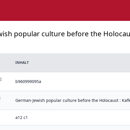
ish popular culture before the Holocaust
INHALT
]
b960999095a
:
German-Jewish popular culture before the Holocaust : Kafk
a12 c1