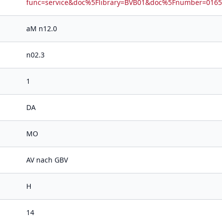
func=service&doc%5Flibrary=BVB01&doc%5Fnumber=01
aM n12.0
n02.3
1
DA
MO
AV nach GBV
H
14