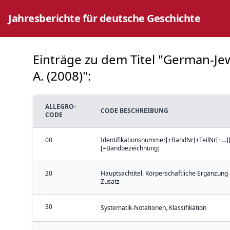
Jahresberichte für deutsche Geschichte
Einträge zu dem Titel "German-Jew
A. (2008)":
ALLEGRO-
CODE BESCHREIBUNG
CODE
00
Identifikationsnummer[+BandNr[+TeilNr[+...]]
[=Bandbezeichnung]
20
Hauptsachtitel. Körperschaftliche Ergänzung 
Zusatz
30
Systematik-Notationen, Klassifikation