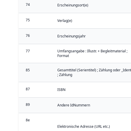
74
Erscheinungsort(e)
75
Verlag(e)
76
Erscheinungsjahr
77
Umfangsangabe : Illustr. + Begleitmaterial ;
Format
85
Gesamttitel (Serientitel) ; Zählung oder _Iden
; Zählung
87
ISBN
89
Andere IdNummern
8e
Elektronische Adresse (URL etc.)