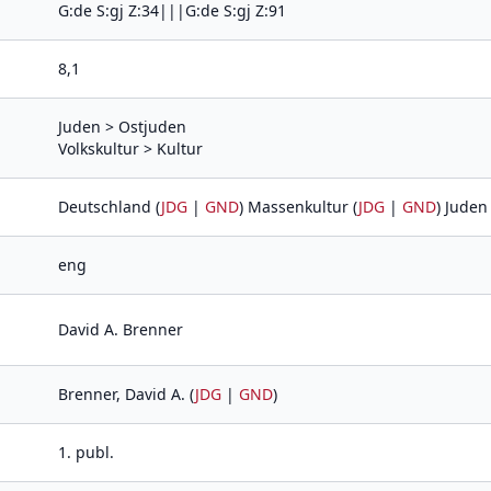
G:de S:gj Z:34|||G:de S:gj Z:91
8,1
Juden > Ostjuden
Volkskultur > Kultur
Deutschland (
JDG
|
GND
) Massenkultur (
JDG
|
GND
) Juden 
eng
David A. Brenner
Brenner, David A. (
JDG
|
GND
)
1. publ.