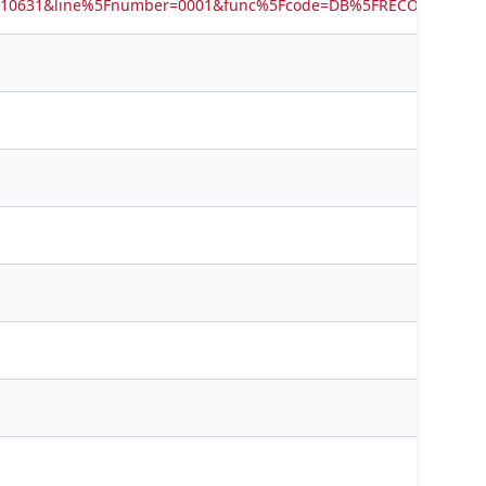
6510631&line%5Fnumber=0001&func%5Fcode=DB%5FRECORDS&ser