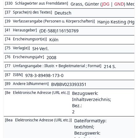
[
330
Schlagwörter aus Fremddaten
]
Grass, Günter (
JDG
|
GND
) Medi
[
37
Sprache(n) des Textes
]
Deutsch
[
39
Verfasserangabe (Personen u. Körperschaften)
]
Hanjo Kesting (Hg.)
[
41
Herausgeber
]
(DE-588)116150769
[
74
Erscheinungsort(e)
]
Köln
[
75
Verlag(e)
]
SH-Verl.
[
76
Erscheinungsjahr
]
2008
[
77
Umfangsangabe : Illustr. + Begleitmaterial ; Format
]
214 S.
[
87
ISBN
]
978-3-89498-173-0
[
89
Andere IdNummern
]
BVBBV023393351
[
8e
Elektronische Adresse (URL etc.)
]
Bezugswerk:
Inhaltsverzeichnis;
Bez.:
2
[
8ea
Elektronische Adresse (URL etc.)
]
Dateiformattyp:
text/html;
Bezugswerk: