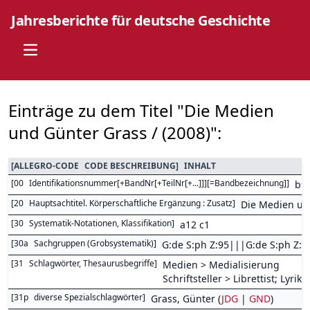
Jahresberichte für deutsche Geschichte
Open main menu
Einträge zu dem Titel "Die Medien
und Günter Grass / (2008)":
[
ALLEGRO-CODE
CODE BESCHREIBUNG
]
INHALT
[
00
Identifikationsnummer[+BandNr[+TeilNr[+...]]][=Bandbezeichnung]
]
b9
[
20
Hauptsachtitel. Körperschaftliche Ergänzung : Zusatz
]
Die Medien un
[
30
Systematik-Notationen, Klassifikation
]
a12 c1
[
30a
Sachgruppen (Grobsystematik)
]
G:de S:ph Z:95|||G:de S:ph Z:
[
31
Schlagwörter, Thesaurusbegriffe
]
Medien > Medialisierung
Schriftsteller > Librettist; Lyrike
[
31p
diverse Spezialschlagwörter
]
Grass, Günter (
JDG
|
GND
)