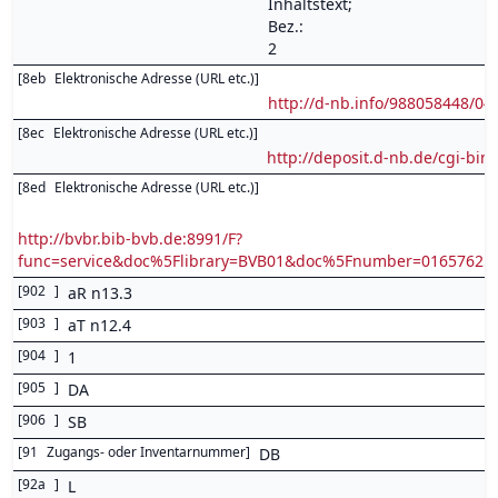
Inhaltstext;
Bez.:
2
[
8eb
Elektronische Adresse (URL etc.)
]
http://d-nb.info/988058448/04
[
8ec
Elektronische Adresse (URL etc.)
]
http://deposit.d-nb.de/cgi-
[
8ed
Elektronische Adresse (URL etc.)
]
http://bvbr.bib-bvb.de:8991/F?
func=service&doc%5Flibrary=BVB01&doc%5Fnumber=0165762
[
902
]
aR n13.3
[
903
]
aT n12.4
[
904
]
1
[
905
]
DA
[
906
]
SB
[
91
Zugangs- oder Inventarnummer
]
DB
[
92a
]
L