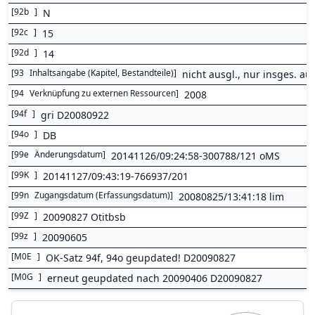
[
92b
]
N
[
92c
]
15
[
92d
]
14
[
93
Inhaltsangabe (Kapitel, Bestandteile)
]
nicht ausgl., nur insges. au
[
94
Verknüpfung zu externen Ressourcen
]
2008
[
94f
]
gri D20080922
[
94o
]
DB
[
99e
Änderungsdatum
]
20141126/09:24:58-300788/121 oMS
[
99K
]
20141127/09:43:19-766937/201
[
99n
Zugangsdatum (Erfassungsdatum)
]
20080825/13:41:18 lim
[
99Z
]
20090827 Otitbsb
[
99z
]
20090605
[
M0E
]
OK-Satz 94f, 94o geupdated! D20090827
[
M0G
]
erneut geupdated nach 20090406 D20090827