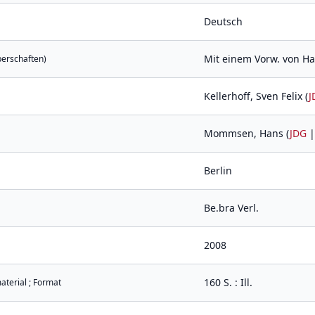
Deutsch
Mit einem Vorw. von 
perschaften)
Kellerhoff, Sven Felix (
J
Mommsen, Hans (
JDG
Berlin
Be.bra Verl.
2008
160 S. : Ill.
aterial ; Format