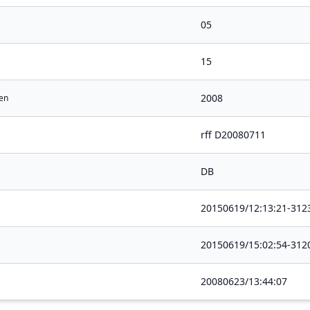
05
15
2008
en
rff D20080711
DB
20150619/12:13:21-312
20150619/15:02:54-312
20080623/13:44:07