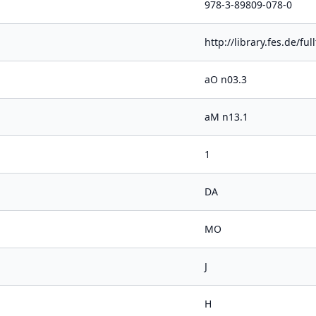
978-3-89809-078-0
http://library.fes.de/f
aO n03.3
aM n13.1
1
DA
MO
J
H