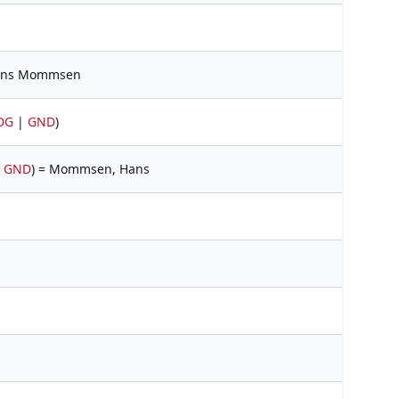
Hans Mommsen
DG
|
GND
)
|
GND
) = Mommsen, Hans