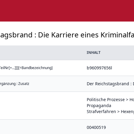
gsbrand : Die Karriere eines Kriminalfall
INHALT
b960997656l
ilNr[+...]]][=Bandbezeichnung]
Der Reichstagsbrand : D
Ergänzung : Zusatz
Politische Prozesse > H
Propaganda
Strafverfahren > Hexen
00400519