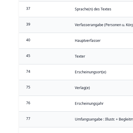
37
Sprache(n) des Textes
39
Verfasserangabe (Personen u. Kör
40
Hauptverfasser
45
Texter
74
Erscheinungsort(e)
75
Verlag(e)
76
Erscheinungsjahr
77
Umfangsangabe : Illustr. + Begleitm