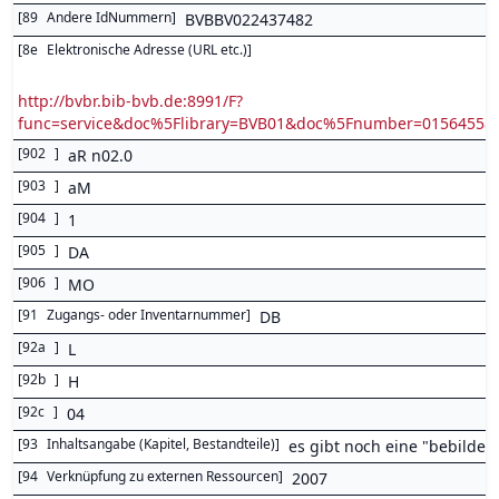
[
89
Andere IdNummern
]
BVBBV022437482
[
8e
Elektronische Adresse (URL etc.)
]
http://bvbr.bib-bvb.de:8991/F?
func=service&doc%5Flibrary=BVB01&doc%5Fnumber=0156455
[
902
]
aR n02.0
[
903
]
aM
[
904
]
1
[
905
]
DA
[
906
]
MO
[
91
Zugangs- oder Inventarnummer
]
DB
[
92a
]
L
[
92b
]
H
[
92c
]
04
[
93
Inhaltsangabe (Kapitel, Bestandteile)
]
es gibt noch eine "bebilder
[
94
Verknüpfung zu externen Ressourcen
]
2007