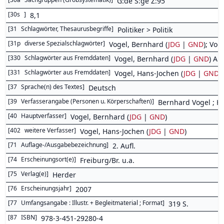
G:de S:ge Z:95
[
30s
]
8,1
[
31
Schlagwörter, Thesaurusbegriffe
]
Politiker > Politik
[
31p
diverse Spezialschlagwörter
]
Vogel, Bernhard (
JDG
|
GND
); Vog
[
330
Schlagwörter aus Fremddaten
]
Vogel, Bernhard (
JDG
|
GND
) Au
[
331
Schlagwörter aus Fremddaten
]
Vogel, Hans-Jochen (
JDG
|
GND
)
[
37
Sprache(n) des Textes
]
Deutsch
[
39
Verfasserangabe (Personen u. Körperschaften)
]
Bernhard Vogel ; H
[
40
Hauptverfasser
]
Vogel, Bernhard (
JDG
|
GND
)
[
402
weitere Verfasser
]
Vogel, Hans-Jochen (
JDG
|
GND
)
[
71
Auflage-/Ausgabebezeichnung
]
2. Aufl.
[
74
Erscheinungsort(e)
]
Freiburg/Br. u.a.
[
75
Verlag(e)
]
Herder
[
76
Erscheinungsjahr
]
2007
[
77
Umfangsangabe : Illustr. + Begleitmaterial ; Format
]
319 S.
[
87
ISBN
]
978-3-451-29280-4