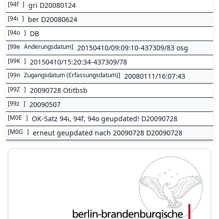
[
94f
]
gri D20080124
[
94i
]
ber D20080624
[
94o
]
DB
[
99e
Änderungsdatum
]
20150410/09:09:10-437309/83 osg
[
99K
]
20150410/15:20:34-437309/78
[
99n
Zugangsdatum (Erfassungsdatum)
]
20080111/16:07:43
[
99Z
]
20090728 Otitbsb
[
99z
]
20090507
[
M0E
]
OK-Satz 94i, 94f, 94o geupdated! D20090728
[
M0G
]
erneut geupdated nach 20090728 D20090728