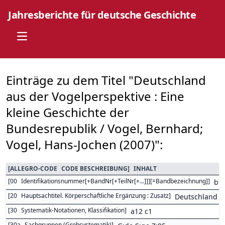
Jahresberichte für deutsche Geschichte
Open main menu
Einträge zu dem Titel "Deutschland
aus der Vogelperspektive : Eine
kleine Geschichte der
Bundesrepublik / Vogel, Bernhard;
Vogel, Hans-Jochen (2007)":
[
ALLEGRO-CODE
CODE BESCHREIBUNG
]
INHALT
[
00
Identifikationsnummer[+BandNr[+TeilNr[+...]]][=Bandbezeichnung]
]
b9
[
20
Hauptsachtitel. Körperschaftliche Ergänzung : Zusatz
]
Deutschland au
[
30
Systematik-Notationen, Klassifikation
]
a12 c1
[
30a
Sachgruppen (Grobsystematik)
]