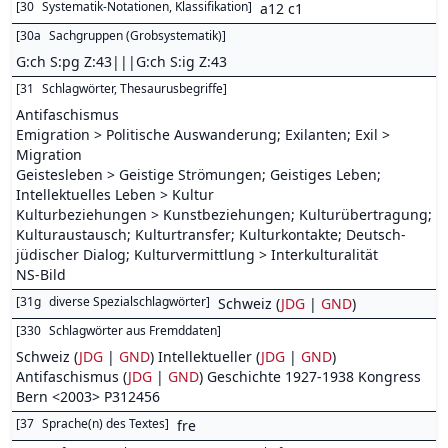
[
30
Systematik-Notationen, Klassifikation
]
a12 c1
[
30a
Sachgruppen (Grobsystematik)
]
G:ch S:pg Z:43|||G:ch S:ig Z:43
[
31
Schlagwörter, Thesaurusbegriffe
]
Antifaschismus
Emigration > Politische Auswanderung; Exilanten; Exil >
Migration
Geistesleben > Geistige Strömungen; Geistiges Leben;
Intellektuelles Leben > Kultur
Kulturbeziehungen > Kunstbeziehungen; Kulturübertragung;
Kulturaustausch; Kulturtransfer; Kulturkontakte; Deutsch-
jüdischer Dialog; Kulturvermittlung > Interkulturalität
NS-Bild
[
31g
diverse Spezialschlagwörter
]
Schweiz (
JDG
|
GND
)
[
330
Schlagwörter aus Fremddaten
]
Schweiz (
JDG
|
GND
) Intellektueller (
JDG
|
GND
)
Antifaschismus (
JDG
|
GND
) Geschichte 1927-1938 Kongress
Bern <2003> P312456
[
37
Sprache(n) des Textes
]
fre