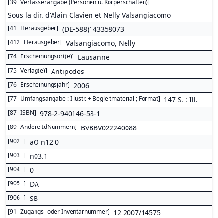
[
39
Verfasserangabe (Personen u. Körperschaften)
]
Sous la dir. d'Alain Clavien et Nelly Valsangiacomo
[
41
Herausgeber
]
(DE-588)143358073
[
412
Herausgeber
]
Valsangiacomo, Nelly
[
74
Erscheinungsort(e)
]
Lausanne
[
75
Verlag(e)
]
Antipodes
[
76
Erscheinungsjahr
]
2006
[
77
Umfangsangabe : Illustr. + Begleitmaterial ; Format
]
147 S. : Ill.
[
87
ISBN
]
978-2-940146-58-1
[
89
Andere IdNummern
]
BVBBV022240088
[
902
]
aO n12.0
[
903
]
n03.1
[
904
]
0
[
905
]
DA
[
906
]
SB
[
91
Zugangs- oder Inventarnummer
]
12 2007/14575