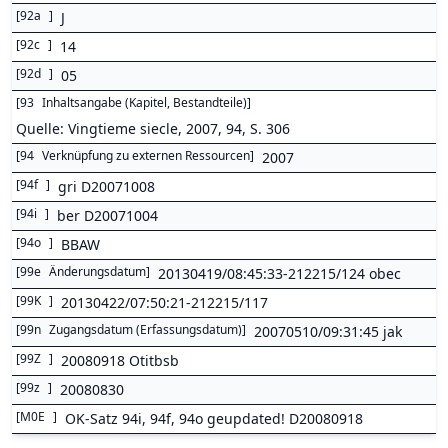
[
92a
]
J
[
92c
]
14
[
92d
]
05
[
93
Inhaltsangabe (Kapitel, Bestandteile)
]
Quelle: Vingtieme siecle, 2007, 94, S. 306
[
94
Verknüpfung zu externen Ressourcen
]
2007
[
94f
]
gri D20071008
[
94i
]
ber D20071004
[
94o
]
BBAW
[
99e
Änderungsdatum
]
20130419/08:45:33-212215/124 obec
[
99K
]
20130422/07:50:21-212215/117
[
99n
Zugangsdatum (Erfassungsdatum)
]
20070510/09:31:45 jak
[
99Z
]
20080918 Otitbsb
[
99z
]
20080830
[
M0E
]
OK-Satz 94i, 94f, 94o geupdated! D20080918