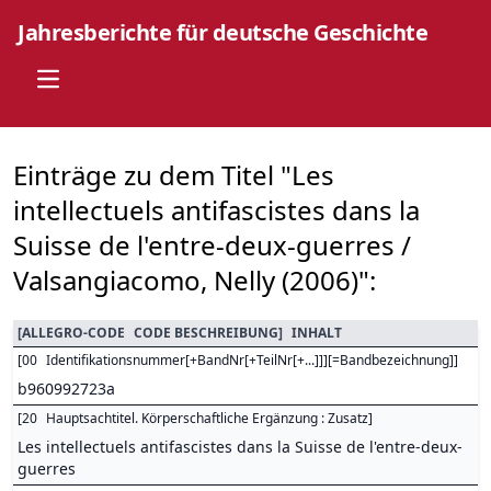
Jahresberichte für deutsche Geschichte
Open main menu
Einträge zu dem Titel "Les
intellectuels antifascistes dans la
Suisse de l'entre-deux-guerres /
Valsangiacomo, Nelly (2006)":
[
ALLEGRO-CODE
CODE BESCHREIBUNG
]
INHALT
[
00
Identifikationsnummer[+BandNr[+TeilNr[+...]]][=Bandbezeichnung]
]
b960992723a
[
20
Hauptsachtitel. Körperschaftliche Ergänzung : Zusatz
]
Les intellectuels antifascistes dans la Suisse de l'entre-deux-
guerres