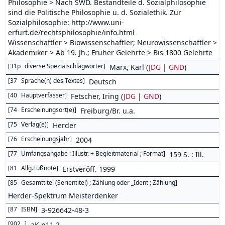
Philosophie > Nach SWD. Bestandteile d. Sozialphilosophie
sind die Politische Philosophie u. d. Sozialethik. Zur
Sozialphilosophie: http://www.uni-
erfurt.de/rechtsphilosophie/info.html
Wissenschaftler > Biowissenschaftler; Neurowissenschaftler >
Akademiker > Ab 19. Jh.; Früher Gelehrte > Bis 1800 Gelehrte
[
31p
diverse Spezialschlagwörter
]
Marx, Karl (
JDG
|
GND
)
[
37
Sprache(n) des Textes
]
Deutsch
[
40
Hauptverfasser
]
Fetscher, Iring (
JDG
|
GND
)
[
74
Erscheinungsort(e)
]
Freiburg/Br. u.a.
[
75
Verlag(e)
]
Herder
[
76
Erscheinungsjahr
]
2004
[
77
Umfangsangabe : Illustr. + Begleitmaterial ; Format
]
159 S. : Ill.
[
81
Allg.Fußnote
]
Erstveröff. 1999
[
85
Gesamttitel (Serientitel) ; Zählung oder _Ident ; Zählung
]
Herder-Spektrum Meisterdenker
[
87
ISBN
]
3-926642-48-3
[
902
]
aK n11.2