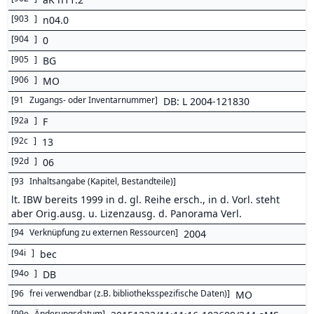
[
903
]
n04.0
[
904
]
0
[
905
]
BG
[
906
]
MO
[
91
Zugangs- oder Inventarnummer
]
DB: L 2004-121830
[
92a
]
F
[
92c
]
13
[
92d
]
06
[
93
Inhaltsangabe (Kapitel, Bestandteile)
]
lt. IBW bereits 1999 in d. gl. Reihe ersch., in d. Vorl. steht
aber Orig.ausg. u. Lizenzausg. d. Panorama Verl.
[
94
Verknüpfung zu externen Ressourcen
]
2004
[
94i
]
bec
[
94o
]
DB
[
96
frei verwendbar (z.B. bibliotheksspezifische Daten)
]
MO
[
99e
Änderungsdatum
]