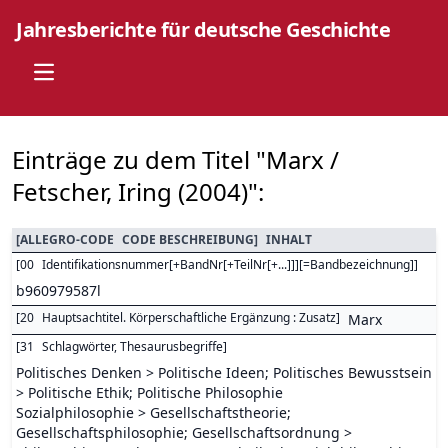
Jahresberichte für deutsche Geschichte
Open main menu
Einträge zu dem Titel "Marx /
Fetscher, Iring (2004)":
[
ALLEGRO-CODE
CODE BESCHREIBUNG
]
INHALT
[
00
Identifikationsnummer[+BandNr[+TeilNr[+...]]][=Bandbezeichnung]
]
b960979587l
[
20
Hauptsachtitel. Körperschaftliche Ergänzung : Zusatz
]
Marx
[
31
Schlagwörter, Thesaurusbegriffe
]
Politisches Denken > Politische Ideen; Politisches Bewusstsein
> Politische Ethik; Politische Philosophie
Sozialphilosophie > Gesellschaftstheorie;
Gesellschaftsphilosophie; Gesellschaftsordnung >