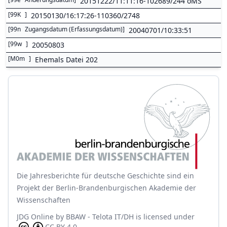
20151222/11:11:16-102689/244 oMS
[
99K
]
20150130/16:17:26-110360/2748
[
99n
Zugangsdatum (Erfassungsdatum)
]
20040701/10:33:51
[
99w
]
20050803
[
M0m
]
Ehemals Datei 202
Die Jahresberichte für deutsche Geschichte sind ein
Projekt der Berlin-Brandenburgischen Akademie der
Wissenschaften
JDG Online
by
BBAW - Telota IT/DH
is licensed under
CC BY 4.0