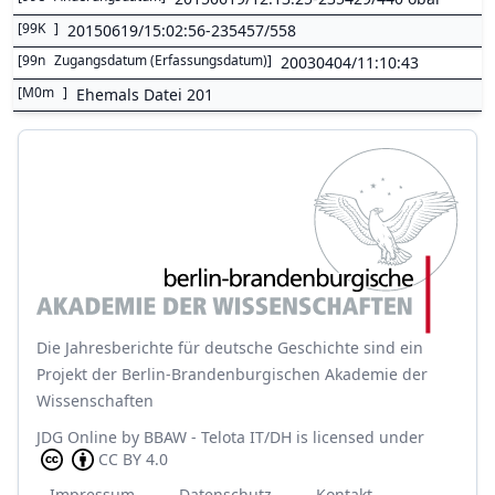
[
99K
]
20150619/15:02:56-235457/558
[
99n
Zugangsdatum (Erfassungsdatum)
]
20030404/11:10:43
[
M0m
]
Ehemals Datei 201
Die Jahresberichte für deutsche Geschichte sind ein
Projekt der Berlin-Brandenburgischen Akademie der
Wissenschaften
JDG Online
by
BBAW - Telota IT/DH
is licensed under
CC BY 4.0
Impressum
Datenschutz
Kontakt