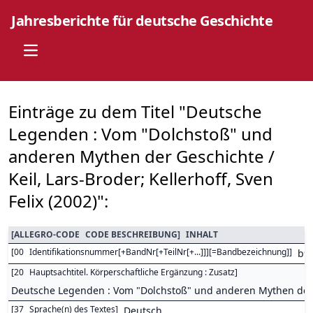
Jahresberichte für deutsche Geschichte
Open main menu
Einträge zu dem Titel "Deutsche
Legenden : Vom "Dolchstoß" und
anderen Mythen der Geschichte /
Keil, Lars-Broder; Kellerhoff, Sven
Felix (2002)":
[
ALLEGRO-CODE
CODE BESCHREIBUNG
]
INHALT
[
00
Identifikationsnummer[+BandNr[+TeilNr[+...]]][=Bandbezeichnung]
]
b9
[
20
Hauptsachtitel. Körperschaftliche Ergänzung : Zusatz
]
Deutsche Legenden : Vom "Dolchstoß" und anderen Mythen der
[
37
Sprache(n) des Textes
]
Deutsch