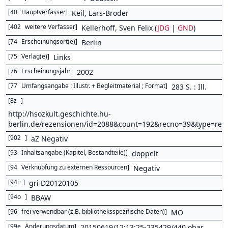
[
40
Hauptverfasser
]
Keil, Lars-Broder
[
402
weitere Verfasser
]
Kellerhoff, Sven Felix (
JDG
|
GND
)
[
74
Erscheinungsort(e)
]
Berlin
[
75
Verlag(e)
]
Links
[
76
Erscheinungsjahr
]
2002
[
77
Umfangsangabe : Illustr. + Begleitmaterial ; Format
]
283 S. : Ill.
[
8z
]
http://hsozkult.geschichte.hu-
berlin.de/rezensionen/id=2088&count=192&recno=39&type=r
[
902
]
aZ Negativ
[
93
Inhaltsangabe (Kapitel, Bestandteile)
]
doppelt
[
94
Verknüpfung zu externen Ressourcen
]
Negativ
[
94i
]
gri D20120105
[
94o
]
BBAW
[
96
frei verwendbar (z.B. bibliotheksspezifische Daten)
]
MO
[
99e
Änderungsdatum
]
20150619/12:13:25-235429/440 obar