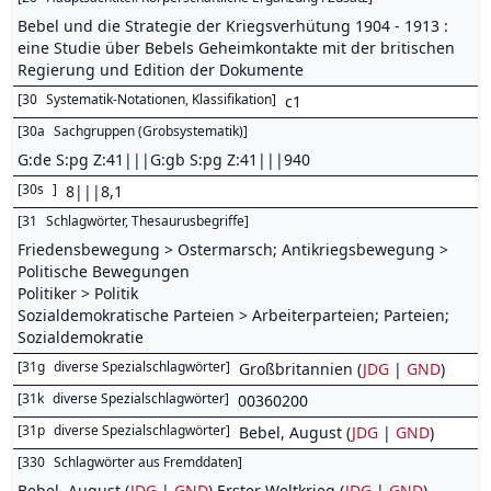
Bebel und die Strategie der Kriegsverhütung 1904 - 1913 :
eine Studie über Bebels Geheimkontakte mit der britischen
Regierung und Edition der Dokumente
[
30
Systematik-Notationen, Klassifikation
]
c1
[
30a
Sachgruppen (Grobsystematik)
]
G:de S:pg Z:41|||G:gb S:pg Z:41|||940
[
30s
]
8|||8,1
[
31
Schlagwörter, Thesaurusbegriffe
]
Friedensbewegung > Ostermarsch; Antikriegsbewegung >
Politische Bewegungen
Politiker > Politik
Sozialdemokratische Parteien > Arbeiterparteien; Parteien;
Sozialdemokratie
[
31g
diverse Spezialschlagwörter
]
Großbritannien (
JDG
|
GND
)
[
31k
diverse Spezialschlagwörter
]
00360200
[
31p
diverse Spezialschlagwörter
]
Bebel, August (
JDG
|
GND
)
[
330
Schlagwörter aus Fremddaten
]
Bebel, August (
JDG
|
GND
) Erster Weltkrieg (
JDG
|
GND
)