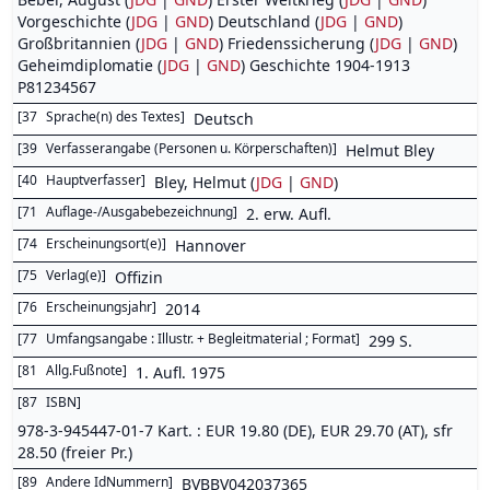
Vorgeschichte (
JDG
|
GND
) Deutschland (
JDG
|
GND
)
Großbritannien (
JDG
|
GND
) Friedenssicherung (
JDG
|
GND
)
Geheimdiplomatie (
JDG
|
GND
) Geschichte 1904-1913
P81234567
[
37
Sprache(n) des Textes
]
Deutsch
[
39
Verfasserangabe (Personen u. Körperschaften)
]
Helmut Bley
[
40
Hauptverfasser
]
Bley, Helmut (
JDG
|
GND
)
[
71
Auflage-/Ausgabebezeichnung
]
2. erw. Aufl.
[
74
Erscheinungsort(e)
]
Hannover
[
75
Verlag(e)
]
Offizin
[
76
Erscheinungsjahr
]
2014
[
77
Umfangsangabe : Illustr. + Begleitmaterial ; Format
]
299 S.
[
81
Allg.Fußnote
]
1. Aufl. 1975
[
87
ISBN
]
978-3-945447-01-7 Kart. : EUR 19.80 (DE), EUR 29.70 (AT), sfr
28.50 (freier Pr.)
[
89
Andere IdNummern
]
BVBBV042037365