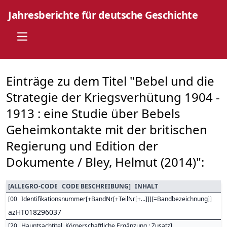
Jahresberichte für deutsche Geschichte
Open main menu
Einträge zu dem Titel "Bebel und die
Strategie der Kriegsverhütung 1904 -
1913 : eine Studie über Bebels
Geheimkontakte mit der britischen
Regierung und Edition der
Dokumente / Bley, Helmut (2014)":
[
ALLEGRO-CODE
CODE BESCHREIBUNG
]
INHALT
[
00
Identifikationsnummer[+BandNr[+TeilNr[+...]]][=Bandbezeichnung]
]
azHT018296037
[
20
Hauptsachtitel. Körperschaftliche Ergänzung : Zusatz
]