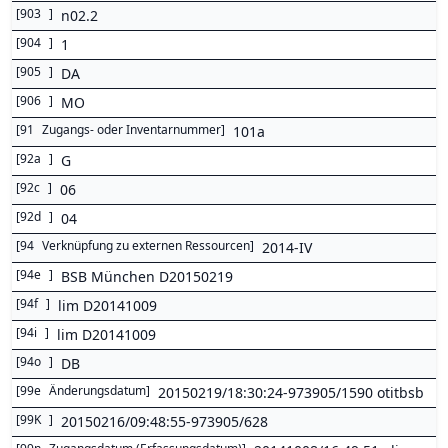
[
903
]
n02.2
[
904
]
1
[
905
]
DA
[
906
]
MO
[
91
Zugangs- oder Inventarnummer
]
101a
[
92a
]
G
[
92c
]
06
[
92d
]
04
[
94
Verknüpfung zu externen Ressourcen
]
2014-IV
[
94e
]
BSB München D20150219
[
94f
]
lim D20141009
[
94i
]
lim D20141009
[
94o
]
DB
[
99e
Änderungsdatum
]
20150219/18:30:24-973905/1590 otitbsb
[
99K
]
20150216/09:48:55-973905/628