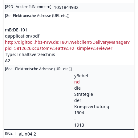
[
89D
Andere IdNummern
]
1051844932
[
8e
Elektronische Adresse (URL etc.)
]
mB:DE-101
qapplication/pdf
http://digitool.hbz-nrw.de:1801/webclient/DeliveryManager?
pid=5812626&custom%5Fatt%5F2=simple%5Fviewer
Type: Inhaltsverzeichnis
A2
[
8ea
Elektronische Adresse (URL etc.)
]
yBebel
nd
die
Strategie
der
Kriegsverhütung
1904
-
1913
[
902
]
aL n04.2