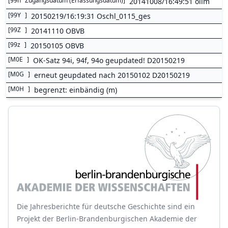
[
99n
Zugangsdatum (Erfassungsdatum)
]
20141008/16:49:51 olim
[
99Y
]
20150219/16:19:31 Oschl_0115_ges
[
99Z
]
20141110 OBVB
[
99z
]
20150105 OBVB
[
M0E
]
OK-Satz 94i, 94f, 94o geupdated! D20150219
[
M0G
]
erneut geupdated nach 20150102 D20150219
[
M0H
]
begrenzt: einbändig (m)
Die Jahresberichte für deutsche Geschichte sind ein
Projekt der Berlin-Brandenburgischen Akademie der