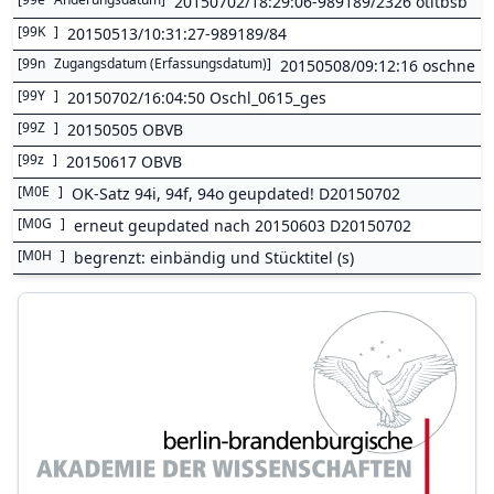
20150702/18:29:06-989189/2326 otitbsb
[
99K
]
20150513/10:31:27-989189/84
[
99n
Zugangsdatum (Erfassungsdatum)
]
20150508/09:12:16 oschne
[
99Y
]
20150702/16:04:50 Oschl_0615_ges
[
99Z
]
20150505 OBVB
[
99z
]
20150617 OBVB
[
M0E
]
OK-Satz 94i, 94f, 94o geupdated! D20150702
[
M0G
]
erneut geupdated nach 20150603 D20150702
[
M0H
]
begrenzt: einbändig und Stücktitel (s)