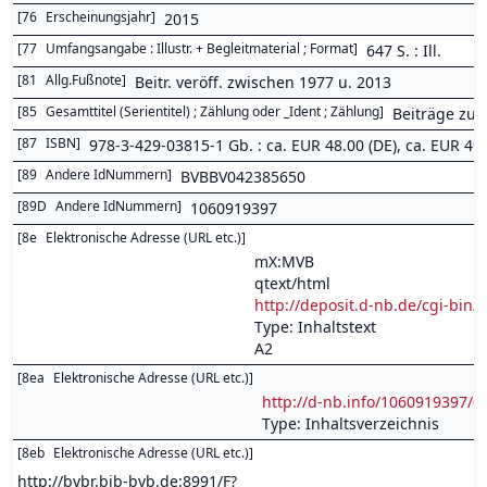
[
76
Erscheinungsjahr
]
2015
[
77
Umfangsangabe : Illustr. + Begleitmaterial ; Format
]
647 S. : Ill.
[
81
Allg.Fußnote
]
Beitr. veröff. zwischen 1977 u. 2013
[
85
Gesamttitel (Serientitel) ; Zählung oder _Ident ; Zählung
]
Beiträge zur
[
87
ISBN
]
978-3-429-03815-1 Gb. : ca. EUR 48.00 (DE), ca. EUR 49.40 
[
89
Andere IdNummern
]
BVBBV042385650
[
89D
Andere IdNummern
]
1060919397
[
8e
Elektronische Adresse (URL etc.)
]
mX:MVB
qtext/html
http://deposit.d-nb.de/cgi-b
Type: Inhaltstext
A2
[
8ea
Elektronische Adresse (URL etc.)
]
http://d-nb.info/1060919397/0
Type: Inhaltsverzeichnis
[
8eb
Elektronische Adresse (URL etc.)
]
http://bvbr.bib-bvb.de:8991/F?