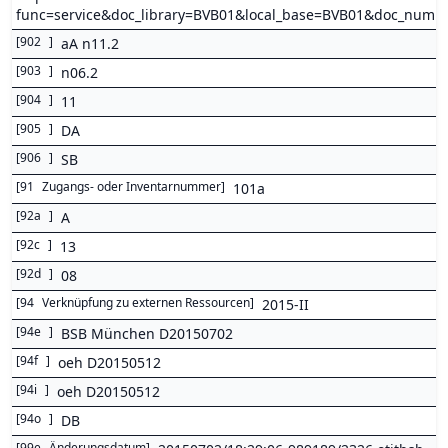
func=service&doc_library=BVB01&local_base=BVB01&doc_num
[
902
]
aA n11.2
[
903
]
n06.2
[
904
]
11
[
905
]
DA
[
906
]
SB
[
91
Zugangs- oder Inventarnummer
]
101a
[
92a
]
A
[
92c
]
13
[
92d
]
08
[
94
Verknüpfung zu externen Ressourcen
]
2015-II
[
94e
]
BSB München D20150702
[
94f
]
oeh D20150512
[
94i
]
oeh D20150512
[
94o
]
DB
[
99e
Änderungsdatum
]