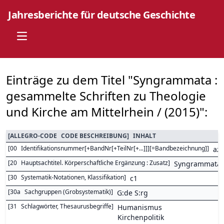
Jahresberichte für deutsche Geschichte
Open main menu
Einträge zu dem Titel "Syngrammata :
gesammelte Schriften zu Theologie
und Kirche am Mittelrhein / (2015)":
[
ALLEGRO-CODE
CODE BESCHREIBUNG
]
INHALT
[
00
Identifikationsnummer[+BandNr[+TeilNr[+...]]][=Bandbezeichnung]
]
az
[
20
Hauptsachtitel. Körperschaftliche Ergänzung : Zusatz
]
Syngrammata :
[
30
Systematik-Notationen, Klassifikation
]
c1
[
30a
Sachgruppen (Grobsystematik)
]
G:de S:rg
[
31
Schlagwörter, Thesaurusbegriffe
]
Humanismus
Kirchenpolitik