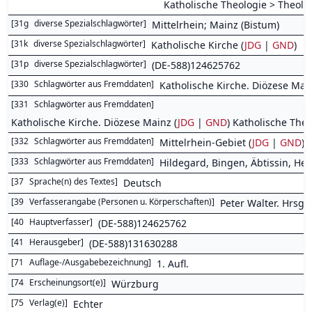
Katholische Theologie > Theolo
[
31g
diverse Spezialschlagwörter
]
Mittelrhein; Mainz (Bistum)
[
31k
diverse Spezialschlagwörter
]
Katholische Kirche (
JDG
|
GND
)
[
31p
diverse Spezialschlagwörter
]
(DE-588)124625762
[
330
Schlagwörter aus Fremddaten
]
Katholische Kirche. Diözese Main
[
331
Schlagwörter aus Fremddaten
]
Katholische Kirche. Diözese Mainz (
JDG
|
GND
) Katholische Theo
[
332
Schlagwörter aus Fremddaten
]
Mittelrhein-Gebiet (
JDG
|
GND
)
[
333
Schlagwörter aus Fremddaten
]
Hildegard, Bingen, Äbtissin, Heil
[
37
Sprache(n) des Textes
]
Deutsch
[
39
Verfasserangabe (Personen u. Körperschaften)
]
Peter Walter. Hrsg.
[
40
Hauptverfasser
]
(DE-588)124625762
[
41
Herausgeber
]
(DE-588)131630288
[
71
Auflage-/Ausgabebezeichnung
]
1. Aufl.
[
74
Erscheinungsort(e)
]
Würzburg
[
75
Verlag(e)
]
Echter