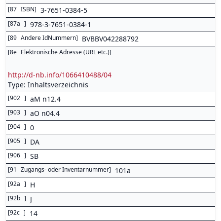
[
87
ISBN
]
3-7651-0384-5
[
87a
]
978-3-7651-0384-1
[
89
Andere IdNummern
]
BVBBV042288792
[
8e
Elektronische Adresse (URL etc.)
]
http://d-nb.info/1066410488/04
Type: Inhaltsverzeichnis
[
902
]
aM n12.4
[
903
]
aO n04.4
[
904
]
0
[
905
]
DA
[
906
]
SB
[
91
Zugangs- oder Inventarnummer
]
101a
[
92a
]
H
[
92b
]
J
[
92c
]
14