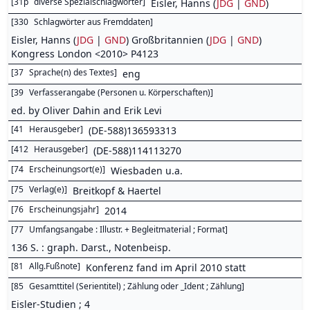
[
31p
diverse Spezialschlagwörter
]
Eisler, Hanns (
JDG
|
GND
)
[
330
Schlagwörter aus Fremddaten
]
Eisler, Hanns (
JDG
|
GND
) Großbritannien (
JDG
|
GND
)
Kongress London <2010> P4123
[
37
Sprache(n) des Textes
]
eng
[
39
Verfasserangabe (Personen u. Körperschaften)
]
ed. by Oliver Dahin and Erik Levi
[
41
Herausgeber
]
(DE-588)136593313
[
412
Herausgeber
]
(DE-588)114113270
[
74
Erscheinungsort(e)
]
Wiesbaden u.a.
[
75
Verlag(e)
]
Breitkopf & Haertel
[
76
Erscheinungsjahr
]
2014
[
77
Umfangsangabe : Illustr. + Begleitmaterial ; Format
]
136 S. : graph. Darst., Notenbeisp.
[
81
Allg.Fußnote
]
Konferenz fand im April 2010 statt
[
85
Gesamttitel (Serientitel) ; Zählung oder _Ident ; Zählung
]
Eisler-Studien ; 4