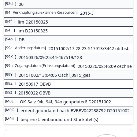
[
92d
]
06
[
94
Verknüpfung zu externen Ressourcen
]
2015-I
[
94f
]
lim D20150325
[
94i
]
lim D20150325
[
94o
]
DB
[
99e
Änderungsdatum
]
20151002/17:28:23-517913/3442 otitbsb
[
99K
]
20150326/09:25:44-467519/128
[
99n
Zugangsdatum (Erfassungsdatum)
]
20150226/08:46:09 oschne
[
99Y
]
20151002/13:04:05 Oschl_0915_ges
[
99Z
]
20150917 OBVB
[
99z
]
20150922 OBVB
[
M0E
]
OK-Satz 94i, 94f, 94o geupdated! D20151002
[
M0G
]
erneut geupdated nach BVBBV042288792 D20151002
[
M0H
]
begrenzt: einbändig und Stücktitel (s)