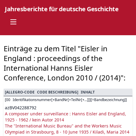
Jahresberichte für deutsche Geschichte
Open main menu
Einträge zu dem Titel "Eisler in
England : proceedings of the
International Hanns Eisler
Conference, London 2010 / (2014)":
[
ALLEGRO-CODE
CODE BESCHREIBUNG
]
INHALT
[
00
Identifikationsnummer[+BandNr[+TeilNr[+...]]][=Bandbezeichnung]
]
azBV042288792
A composer under surveillance : Hanns Eisler and England,
1925 - 1962 / kein Autor 2014
The "International Music Bureau" and the Workers Music
Olympiad in Strasbourg, 8 - 10 June 1935 / Kiladi, Maria 2014