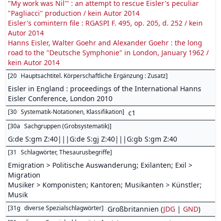
"My work was Nil'" : an attempt to rescue Eisler's peculiar
"Pagliacci" production / kein Autor 2014
Eisler's comintern file : RGASPI F. 495, op. 205, d. 252 / kein
Autor 2014
Hanns Eisler, Walter Goehr and Alexander Goehr : the long
road to the "Deutsche Symphonie" in London, January 1962 /
kein Autor 2014
[
20
Hauptsachtitel. Körperschaftliche Ergänzung : Zusatz
]
Eisler in England : proceedings of the International Hanns
Eisler Conference, London 2010
[
30
Systematik-Notationen, Klassifikation
]
c1
[
30a
Sachgruppen (Grobsystematik)
]
G:de S:gm Z:40|||G:de S:gj Z:40|||G:gb S:gm Z:40
[
31
Schlagwörter, Thesaurusbegriffe
]
Emigration > Politische Auswanderung; Exilanten; Exil >
Migration
Musiker > Komponisten; Kantoren; Musikanten > Künstler;
Musik
[
31g
diverse Spezialschlagwörter
]
Großbritannien (
JDG
|
GND
)