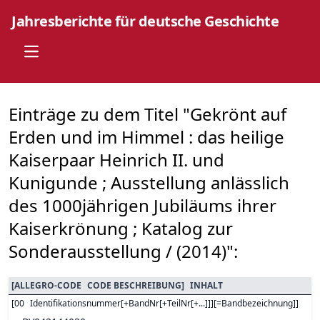
Jahresberichte für deutsche Geschichte
Open main menu
Einträge zu dem Titel "Gekrönt auf
Erden und im Himmel : das heilige
Kaiserpaar Heinrich II. und
Kunigunde ; Ausstellung anlässlich
des 1000jährigen Jubiläums ihrer
Kaiserkrönung ; Katalog zur
Sonderausstellung / (2014)":
[
ALLEGRO-CODE
CODE BESCHREIBUNG
]
INHALT
[
00
Identifikationsnummer[+BandNr[+TeilNr[+...]]][=Bandbezeichnung]
]