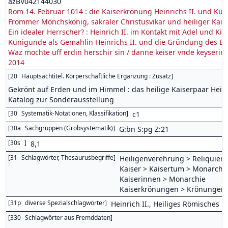
azBV042144030
Rom 14. Februar 1014 : die Kaiserkrönung Heinrichs II. und Kuni
Frommer Mönchskönig, sakraler Christusvikar und heiliger Kaiser 
Ein idealer Herrscher? : Heinrich II. im Kontakt mit Adel und Kir
Kunigunde als Gemahlin Heinrichs II. und die Gründung des Bi
Waz mochte uff erdin herschir sin / danne keiser vnde keyserin?
2014
[
20
Hauptsachtitel. Körperschaftliche Ergänzung : Zusatz
]
Gekrönt auf Erden und im Himmel : das heilige Kaiserpaar Heinr
Katalog zur Sonderausstellung
[
30
Systematik-Notationen, Klassifikation
]
c1
[
30a
Sachgruppen (Grobsystematik)
]
G:bn S:pg Z:21
[
30s
]
8,1
[
31
Schlagwörter, Thesaurusbegriffe
]
Heiligenverehrung > Reliquien
Kaiser > Kaisertum > Monarchi
Kaiserinnen > Monarchie
Kaiserkrönungen > Krönungen
[
31p
diverse Spezialschlagwörter
]
Heinrich II., Heiliges Römisches Re
[
330
Schlagwörter aus Fremddaten
]