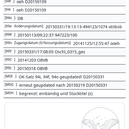
[
94f
]
oeh D20150109
[
94i
]
oeh D20150109
[
94o
]
DB
[
99e
Änderungsdatum
]
20150331/19:13:13-494123/1074 otitbsb
[
99K
]
20150113/09:22:37-947223/100
[
99n
Zugangsdatum (Erfassungsdatum)
]
20141125/12:55:47 ooeh
[
99Y
]
20150331/17:08:05 Oschl_0315_ges
[
99Z
]
20141203 OBVB
[
99z
]
20150318 OBVB
[
M0E
]
OK-Satz 94i, 94f, 94o geupdated! D20150331
[
M0G
]
erneut geupdated nach 20150219 D20150331
[
M0H
]
begrenzt: einbändig und Stücktitel (s)