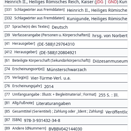
Heinrich II., Heiliges Römisches Reich, Kaiser (
JDG
|
GND
) Kunig
[
331
Schlagwörter aus Fremddaten
]
Heinrich II., Heiliges Römisches 
[
332
Schlagwörter aus Fremddaten
]
Kunigunde, Heiliges Römisches R
[
37
Sprache(n) des Textes
]
Deutsch
[
39
Verfasserangabe (Personen u. Körperschaften)
]
hrsg. von Norbert
[
41
Herausgeber
]
(DE-588)129764310
[
412
Herausgeber
]
(DE-588)120804921
[
61
Beteiligte Körperschaft (Sekundärkörperschaft)
]
Diözesanmuseum B
[
74
Erscheinungsort(e)
]
Münsterschwarzach
[
75
Verlag(e)
]
Vier-Türme-Verl. u.a.
[
76
Erscheinungsjahr
]
2014
[
77
Umfangsangabe : Illustr. + Begleitmaterial ; Format
]
255 S. : Ill.
[
81
Allg.Fußnote
]
Literaturangaben
[
85
Gesamttitel (Serientitel) ; Zählung oder _Ident ; Zählung
]
Veröffentli
[
87
ISBN
]
978-3-931432-34-8
[
89
Andere IdNummern
]
BVBBV042144030