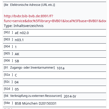
[
8e
Elektronische Adresse (URL etc.)
]
http://bvbr.bib-bvb.de:8991/F?
func=service&doc%5Flibrary=BVB01&local%5Fbase=BVB01&d
Type: Inhaltsverzeichnis
[
902
]
aE n02.0
[
903
]
n03.1
[
904
]
1
[
905
]
AK
[
906
]
SB
[
91
Zugangs- oder Inventarnummer
]
101a
[
92a
]
C
[
92c
]
04
[
92d
]
05
[
94
Verknüpfung zu externen Ressourcen
]
2014-IV
[
94e
]
BSB München D20150331