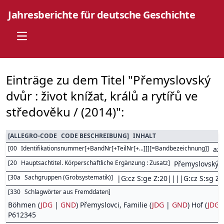
Jahresberichte für deutsche Geschichte
Open main menu
Einträge zu dem Titel "Přemyslovský
dvůr : život knížat, králů a rytířů ve
středověku / (2014)":
[
ALLEGRO-CODE
CODE BESCHREIBUNG
]
INHALT
[
00
Identifikationsnummer[+BandNr[+TeilNr[+...]]][=Bandbezeichnung]
]
az
[
20
Hauptsachtitel. Körperschaftliche Ergänzung : Zusatz
]
Přemyslovský dv
[
30a
Sachgruppen (Grobsystematik)
]
|G:cz S:ge Z:20||||G:cz S:sg Z:
[
330
Schlagwörter aus Fremddaten
]
Böhmen (
JDG
|
GND
) Přemyslovci, Familie (
JDG
|
GND
) Hof (
JDG
P612345