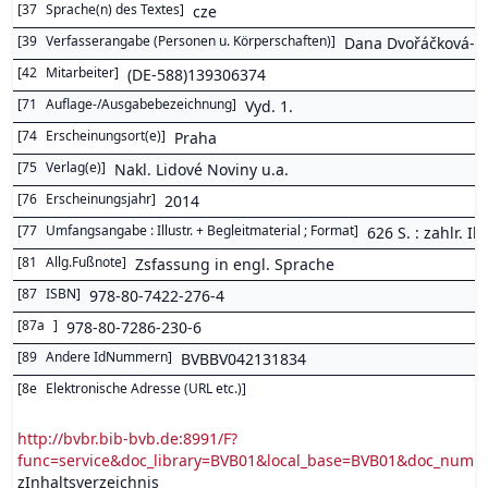
[
37
Sprache(n) des Textes
]
cze
[
39
Verfasserangabe (Personen u. Körperschaften)
]
Dana Dvořáčková-Ma
[
42
Mitarbeiter
]
(DE-588)139306374
[
71
Auflage-/Ausgabebezeichnung
]
Vyd. 1.
[
74
Erscheinungsort(e)
]
Praha
[
75
Verlag(e)
]
Nakl. Lidové Noviny u.a.
[
76
Erscheinungsjahr
]
2014
[
77
Umfangsangabe : Illustr. + Begleitmaterial ; Format
]
626 S. : zahlr. Ill.
[
81
Allg.Fußnote
]
Zsfassung in engl. Sprache
[
87
ISBN
]
978-80-7422-276-4
[
87a
]
978-80-7286-230-6
[
89
Andere IdNummern
]
BVBBV042131834
[
8e
Elektronische Adresse (URL etc.)
]
http://bvbr.bib-bvb.de:8991/F?
func=service&doc_library=BVB01&local_base=BVB01&doc_num
zInhaltsverzeichnis